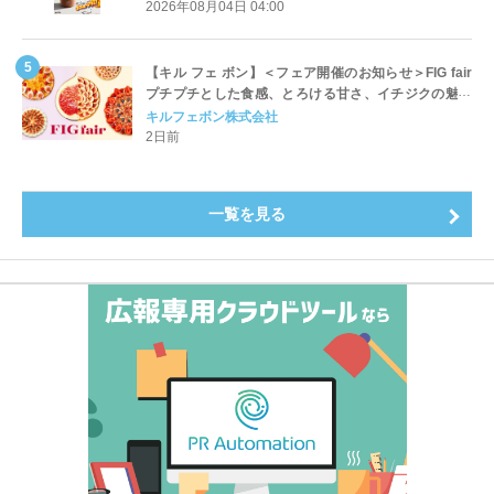
開始
2026年08月04日 04:00
【キル フェ ボン】＜フェア開催のお知らせ＞FIG fair
プチプチとした食感、とろける甘さ、イチジクの魅力
をたっぷりと。新作を含め、イチジク尽くしの全4種が
キルフェボン株式会社
登場8月20日（木）スタート
2日前
一覧を見る