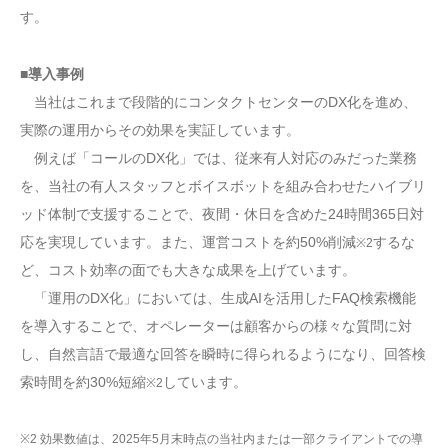
す。
■導入事例
当社はこれまで段階的にコンタクトセンターのDX化を進め、
実際の運用からその効果を実証しています。
例えば「コールのDX化」では、従来有人対応のみだった業務
を、当社の有人スタッフとボイスボットを組み合わせたハイブリ
ッド体制で支援することで、夜間・休日を含めた24時間365日対
応を実現しています。また、運営コストを約50%削減
するな
※2
ど、コスト効率の面でも大きな成果を上げています。
「運用のDX化」においては、生成AIを活用したFAQ検索機能
を導入することで、オペレーターは顧客からの様々な質問に対
し、自然言語で最適な回答を瞬時に得られるようになり、回答検
索時間を約30%短縮
しています。
※2
※2 効果数値は、2025年5月末時点の当社内または一部クライアントでの導