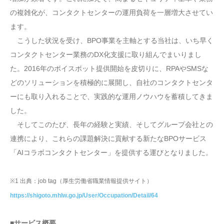
の複雑化が、コンタクトセンターの運用負荷を一層増大させてい
ます。
こうした状況を受け、BPO事業を主軸とする当社は、いち早く
コンタクトセンター業務のDX化支援に取り組んでまいりまし
た。2016年のボイスボット提供開始を皮切りに、RPAやSMSな
どのソリューションを積極的に展開し、自社のコンタクトセンタ
ーにも取り入れることで、実践的な運用ノウハウを蓄積してきま
した。
そしてこのたび、長年の経験と実績、そしてグループ会社との
連携により、これらの課題解決に貢献する新たなBPOサービス
「AIコラボコンタクトセンター」を提供する運びとなりました。
※1 出典：job tag（厚生労働省職業情報提供サイト）
https://shigoto.mhlw.go.jp/User/Occupation/Detail/64
■サービス概要