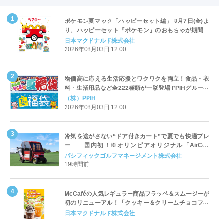
ポケモン夏マック「ハッピーセット編」 8月7日(金)よ
り、ハッピーセット『ポケモン』のおもちゃが期間限
定登場
日本マクドナルド株式会社
2026年08月03日 12:00
物価高に応える生活応援とワクワクを両立！食品・衣
料・生活用品など全222種類が一挙登場 PPIHグループ
「夏福袋」＆セール 8月6日(木)より順次スタート
（株）PPIH
2026年08月03日 12:00
冷気を逃がさない“ドア付きカート”で夏でも快適プレ
ー 国内初！※オリンピアオリジナル「AirCon
Cart（エアコンカート）」導入 | ＰＧＭ
パシフィックゴルフマネージメント株式会社
19時間前
McCaféの人気レギュラー商品フラッペ＆スムージーが
初のリニューアル！「クッキー＆クリームチョコフラ
ッペ」「マンゴースムージー」8月5日（水）から販売
日本マクドナルド株式会社