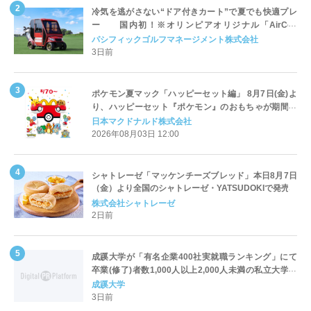
冷気を逃がさない“ドア付きカート”で夏でも快適プレ
ー 国内初！※オリンピアオリジナル「AirCon
Cart（エアコンカート）」導入 | ＰＧＭ
パシフィックゴルフマネージメント株式会社
3日前
ポケモン夏マック「ハッピーセット編」 8月7日(金)よ
り、ハッピーセット『ポケモン』のおもちゃが期間限
定登場
日本マクドナルド株式会社
2026年08月03日 12:00
シャトレーゼ「マッケンチーズブレッド」本日8月7日
（金）より全国のシャトレーゼ・YATSUDOKIで発売
株式会社シャトレーゼ
2日前
成蹊大学が「有名企業400社実就職ランキング」にて
卒業(修了)者数1,000人以上2,000人未満の私立大学で
全国第1位を獲得！～実就職率は26.5%（前年比＋
成蹊大学
4.3pt）に伸長、東京の私立大学でも10位にランクイン
3日前
～