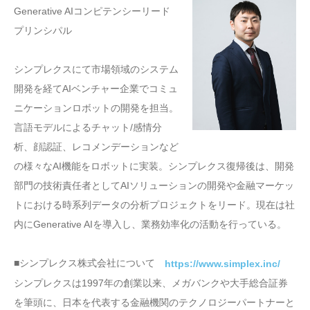
Generative AIコンピテンシーリード
プリンシパル
シンプレクスにて市場領域のシステム
開発を経てAIベンチャー企業でコミュ
ニケーションロボットの開発を担当。
言語モデルによるチャット/感情分
析、顔認証、レコメンデーションなど
の様々なAI機能をロボットに実装。シンプレクス復帰後は、開発
部門の技術責任者としてAIソリューションの開発や金融マーケッ
トにおける時系列データの分析プロジェクトをリード。現在は社
内にGenerative AIを導入し、業務効率化の活動を行っている。
■シンプレクス株式会社について
https://www.simplex.inc/
シンプレクスは1997年の創業以来、メガバンクや大手総合証券
を筆頭に、日本を代表する金融機関のテクノロジーパートナーと