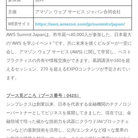
主催
アマゾン ウェブ サービス ジャパン合同会社
WEBサイト
https://aws.amazon.com/jp/summits/japan/
AWS Summit Japanは、昨年延べ40,000人が参加した、日本最大
の“AWS を学ぶイベント”です。共に未来を描くビルダーが一堂に
会し、アマゾン ウェブ サービス (AWS) に関して学習し、ベスト
プラクティスの共有や情報交換ができます。基調講演や160を超
えるセッション、270 を超えるEXPOコンテンツが予定されてい
ます。
ブース見どころ（ブース番号：042S）
シンプレクスは創業以来、日本を代表する金融機関のテクノロジ
ーパートナーとしてビジネスを展開してきました。現在では、金
融領域で培った確かな技術力を武器にクラウド/AI/ブロックチェ
ーンなどの最新技術を活用し、公共/エンタメなど様々な業界の