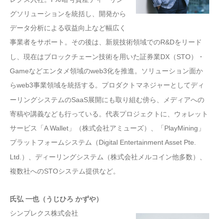
グソリューションを統括し、開発から
データ分析による収益向上など幅広く
事業者をサポート。その後は、新規技術領域でのR&Dをリード
し、現在はブロックチェーン技術を用いた証券業DX（STO）・
Gameなどエンタメ領域のweb3化を推進。ソリューション面か
らweb3事業領域を統括する。プロダクトマネジャーとしてディ
ーリングシステムのSaaS展開にも取り組む傍ら、メディアへの
寄稿や講義なども行っている。代表プロジェクトに、ウォレット
サービス「A Wallet」（株式会社アミューズ）、「PlayMining」
プラットフォームシステム（Digital Entertainment Asset Pte.
Ltd.）、ディーリングシステム（株式会社メルコイン他多数）、
複数社へのSTOシステム提供など。
氏弘 一也（うじひろ かずや）
シンプレクス株式会社