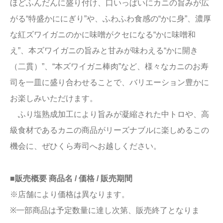
ほどふんだんに盛り付け、口いっぱいにカニの旨みが広
がる“特盛かににぎり”や、ふわふわ食感の“かに身”、濃厚
な紅ズワイガニのかに味噌がクセになる“かに味噌和
え”、本ズワイガニの旨みと甘みが味わえる“かに開き
（二貫）”、“本ズワイガニ棒肉”など、様々なカニのお寿
司を一皿に盛り合わせることで、バリエーション豊かに
お楽しみいただけます。
ふり塩熟成加工により旨みが凝縮された中トロや、高
級食材であるカニの商品がリーズナブルに楽しめるこの
機会に、ぜひくら寿司へお越しください。
■販売概要 商品名 / 価格 / 販売期間
※店舗により価格は異なります。
※一部商品は予定数量に達し次第、販売終了となりま