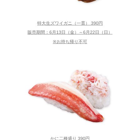
特大生ズワイガニ（一貫） 390円
販売期間：6月13日（金）～6月22日（日）
※お持ち帰り不可
かに二種盛り 390円