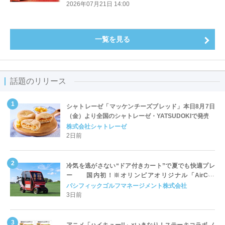
販売―
2026年07月21日 14:00
一覧を見る
話題のリリース
シャトレーゼ「マッケンチーズブレッド」本日8月7日
（金）より全国のシャトレーゼ・YATSUDOKIで発売
株式会社シャトレーゼ
2日前
冷気を逃がさない“ドア付きカート”で夏でも快適プレ
ー 国内初！※オリンピアオリジナル「AirCon
Cart（エアコンカート）」導入 | ＰＧＭ
パシフィックゴルフマネージメント株式会社
3日前
アニメ「ハイキュー!!」×いきなり！ステーキコラボ ノ