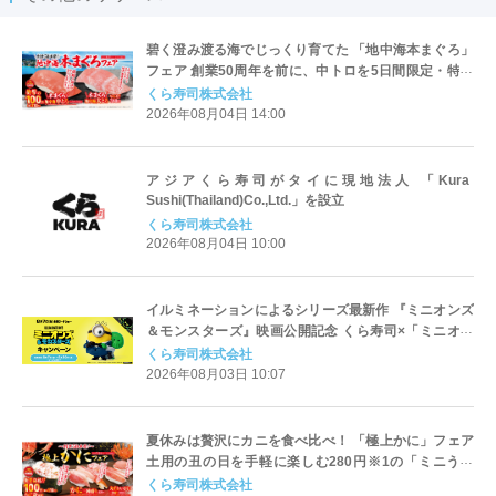
碧く澄み渡る海でじっくり育てた 「地中海本まぐろ」
フェア 創業50周年を前に、中トロを5日間限定・特別
価格110円で提供 -8月7日（金）より期間・数量限定で
くら寿司株式会社
販売-
2026年08月04日 14:00
アジアくら寿司がタイに現地法人 「Kura
Sushi(Thailand)Co.,Ltd.」を設立
くら寿司株式会社
2026年08月04日 10:00
イルミネーションによるシリーズ最新作 『ミニオンズ
＆モンスターズ』映画公開記念 くら寿司×「ミニオン
ズ」初のコラボキャンペーン ～8月7日（金）から全国
くら寿司株式会社
のくら寿司で開催～
2026年08月03日 10:07
夏休みは贅沢にカニを食べ比べ！ 「極上かに」フェア
土用の丑の日を手軽に楽しむ280円※1の「ミニうな
丼」も登場！ ―7月24日（金）より期間・数量限定で
くら寿司株式会社