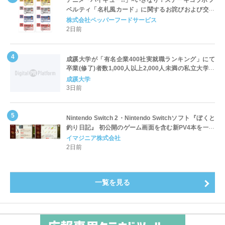
ベルティ「名札風カード」に関するお詫びおよび交換
対応についてのご案内
株式会社ペッパーフードサービス
2日前
成蹊大学が「有名企業400社実就職ランキング」にて
卒業(修了)者数1,000人以上2,000人未満の私立大学で
全国第1位を獲得！～実就職率は26.5%（前年比＋
成蹊大学
4.3pt）に伸長、東京の私立大学でも10位にランクイン
3日前
～
Nintendo Switch 2・Nintendo Switchソフト『ぼくと
釣り日記』 初公開のゲーム画面を含む新PV4本を一挙
公開！
イマジニア株式会社
2日前
一覧を見る