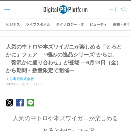
メニ
ログ
検索
ュー
イン
ビジネス
ライフスタイル
テクノロジー・IT
ビューティ
医療・科学
人気の中トロや本ズワイガニが楽しめる「とろと
かに」フェア “極みの逸品シリーズ”からは、
「贅沢かに盛り合わせ」が登場 ―6月13日（金）
から期間・数量限定で開催―
くら寿司株式会社
2025年06月10日 14:00
人気の中トロや本ズワイガニが楽しめる
「とろとかに」フェア