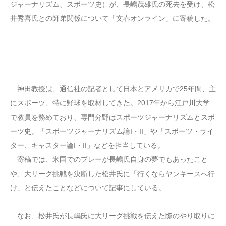
ジャーナリズム、スポーツ史）が、長嶋茂雄氏の死去を受け、松
井秀喜氏との師弟関係について「文春オンライン」に寄稿した。
神田教授は、通信社の記者として日本とアメリカで25年間、主
にスポーツ、特に野球を取材してきた。2017年から江戸川大学
で教員を務めており、専門分野はスポーツジャーナリズムとスポ
ーツ史。「スポーツジャーナリズム論I・II」や「スポーツ・ライ
ター、キャスター論I・II」などを担当している。
寄稿では、米国でのプレーが長嶋氏自身の夢でもあったこと
や、大リーグ挑戦を決断した松井氏に「行くならヤンキースへ行
け」と伝えたことなどについて記事にしている。
なお、松井氏が長嶋氏に大リーグ挑戦を伝えた際のやり取りに