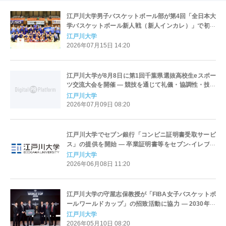
江戸川大学男子バスケットボール部が第4回「全日本大
学バスケットボール新人戦（新人インカレ）」で初優
勝
江戸川大学
2026年07月15日 14:20
江戸川大学が8月8日に第1回千葉県選抜高校生eスポー
ツ交流大会を開催 ― 競技を通じて礼儀・協調性・技術
の向上を目指す
江戸川大学
2026年07月09日 08:20
江戸川大学でセブン銀行「コンビニ証明書受取サービ
ス」の提供を開始 ― 卒業証明書等をセブン-イレブン
のマルチコピー機で発行可能に
江戸川大学
2026年06月08日 11:20
江戸川大学の守屋志保教授が「FIBA女子バスケットボ
ールワールドカップ」の招致活動に協力 ― 2030年に
日本での初開催が決定
江戸川大学
2026年05月10日 08:20