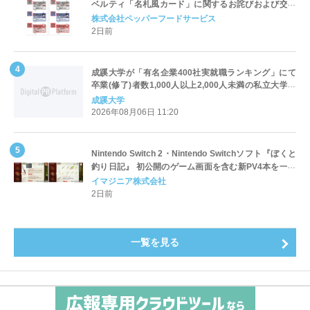
ベルティ「名札風カード」に関するお詫びおよび交換
対応についてのご案内
株式会社ペッパーフードサービス
2日前
成蹊大学が「有名企業400社実就職ランキング」にて
卒業(修了)者数1,000人以上2,000人未満の私立大学で
全国第1位を獲得！～実就職率は26.5%（前年比＋
成蹊大学
4.3pt）に伸長、東京の私立大学でも10位にランクイン
2026年08月06日 11:20
～
Nintendo Switch 2・Nintendo Switchソフト『ぼくと
釣り日記』 初公開のゲーム画面を含む新PV4本を一挙
公開！
イマジニア株式会社
2日前
一覧を見る