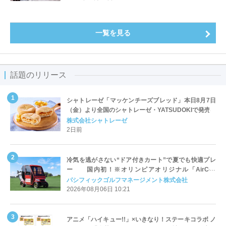
一覧を見る
話題のリリース
シャトレーゼ「マッケンチーズブレッド」本日8月7日
（金）より全国のシャトレーゼ・YATSUDOKIで発売
株式会社シャトレーゼ
2日前
冷気を逃がさない“ドア付きカート”で夏でも快適プレ
ー 国内初！※オリンピアオリジナル「AirCon
Cart（エアコンカート）」導入 | ＰＧＭ
パシフィックゴルフマネージメント株式会社
2026年08月06日 10:21
アニメ「ハイキュー!!」×いきなり！ステーキコラボ ノ