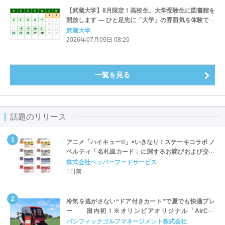
【武蔵大学】8月限定！高校生、大学受験生に図書館を
開放します — ひと足先に「大学」の雰囲気を体験でき
るチャンス —
武蔵大学
2026年07月09日 08:20
一覧を見る
話題のリリース
アニメ「ハイキュー!!」×いきなり！ステーキコラボ ノ
ベルティ「名札風カード」に関するお詫びおよび交換
対応についてのご案内
株式会社ペッパーフードサービス
1日前
冷気を逃がさない“ドア付きカート”で夏でも快適プレ
ー 国内初！※オリンピアオリジナル「AirCon
Cart（エアコンカート）」導入 | ＰＧＭ
パシフィックゴルフマネージメント株式会社