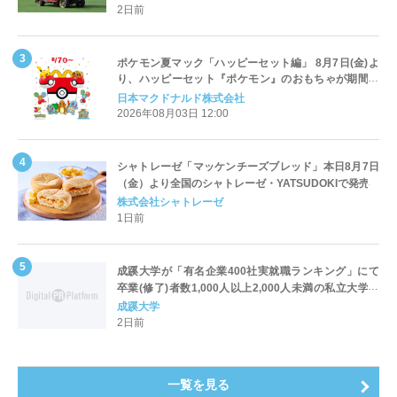
2日前
ポケモン夏マック「ハッピーセット編」 8月7日(金)よ
り、ハッピーセット『ポケモン』のおもちゃが期間限
定登場
日本マクドナルド株式会社
2026年08月03日 12:00
シャトレーゼ「マッケンチーズブレッド」本日8月7日
（金）より全国のシャトレーゼ・YATSUDOKIで発売
株式会社シャトレーゼ
1日前
成蹊大学が「有名企業400社実就職ランキング」にて
卒業(修了)者数1,000人以上2,000人未満の私立大学で
全国第1位を獲得！～実就職率は26.5%（前年比＋
成蹊大学
4.3pt）に伸長、東京の私立大学でも10位にランクイン
2日前
～
一覧を見る