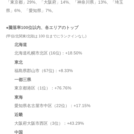
「東京都」29%、「大阪府」14%、「神奈川県」13%、「埼玉
県」6%、「愛知県」7%。
●騰落率100位以内、各エリアのトップ
(甲信/北関東/北陸は 100 位までにランクインなし)
北海道
北海道札幌市北区 (16位)：+18.50%
東北
福島県郡山市（67位)：+8.33%
一都三県
東京都港区（1位）：+76.76%
東海
愛知県名古屋市中区（22位）：+17.15%
近畿
大阪府大阪市西区（3位）：+43.29%
中国