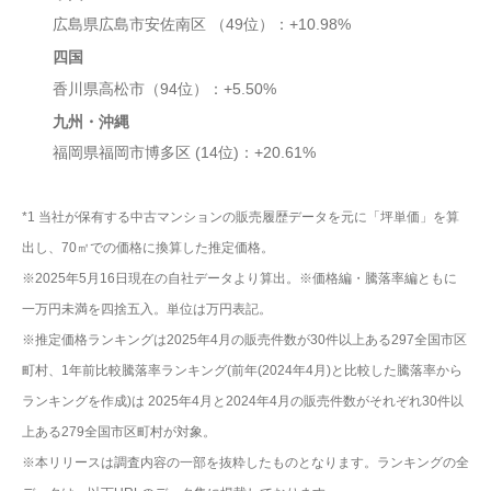
広島県広島市安佐南区 （49位）：+10.98%
四国
香川県高松市（94位）：+5.50%
九州・沖縄
福岡県福岡市博多区 (14位)：+20.61%
*1 当社が保有する中古マンションの販売履歴データを元に「坪単価」を算
出し、70㎡での価格に換算した推定価格。
※2025年5月16日現在の自社データより算出。※価格編・騰落率編ともに
一万円未満を四捨五入。単位は万円表記。
※推定価格ランキングは2025年4月の販売件数が30件以上ある297全国市区
町村、1年前比較騰落率ランキング(前年(2024年4月)と比較した騰落率から
ランキングを作成)は 2025年4月と2024年4月の販売件数がそれぞれ30件以
上ある279全国市区町村が対象。
※本リリースは調査内容の一部を抜粋したものとなります。ランキングの全