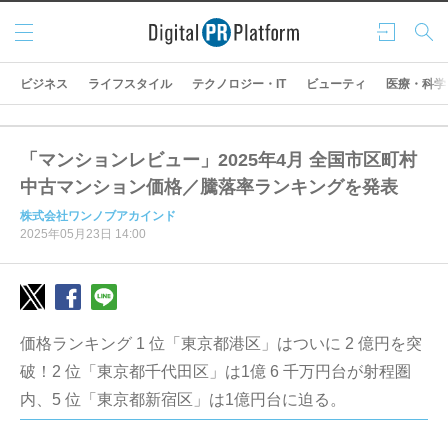
メニ
ログ
検索
ュー
イン
ビジネス
ライフスタイル
テクノロジー・IT
ビューティ
医療・科学
「マンションレビュー」2025年4月 全国市区町村
中古マンション価格／騰落率ランキングを発表
株式会社ワンノブアカインド
2025年05月23日 14:00
価格ランキング 1 位「東京都港区」はついに 2 億円を突
破！2 位「東京都千代田区」は1億 6 千万円台が射程圏
内、5 位「東京都新宿区」は1億円台に迫る。