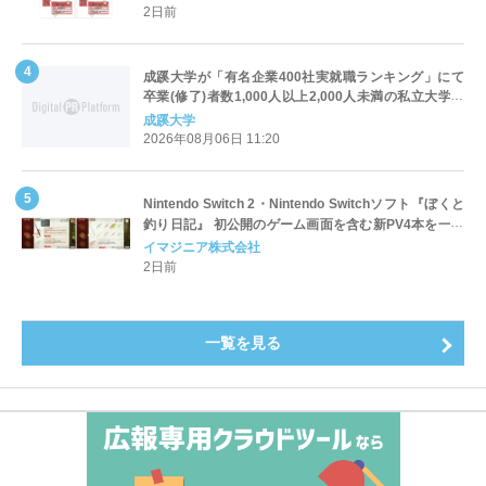
2日前
成蹊大学が「有名企業400社実就職ランキング」にて
卒業(修了)者数1,000人以上2,000人未満の私立大学で
全国第1位を獲得！～実就職率は26.5%（前年比＋
成蹊大学
4.3pt）に伸長、東京の私立大学でも10位にランクイン
2026年08月06日 11:20
～
Nintendo Switch 2・Nintendo Switchソフト『ぼくと
釣り日記』 初公開のゲーム画面を含む新PV4本を一挙
公開！
イマジニア株式会社
2日前
一覧を見る