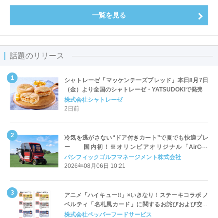
一覧を見る
話題のリリース
シャトレーゼ「マッケンチーズブレッド」本日8月7日
（金）より全国のシャトレーゼ・YATSUDOKIで発売
株式会社シャトレーゼ
2日前
冷気を逃がさない“ドア付きカート”で夏でも快適プレ
ー 国内初！※オリンピアオリジナル「AirCon
Cart（エアコンカート）」導入 | ＰＧＭ
パシフィックゴルフマネージメント株式会社
2026年08月06日 10:21
アニメ「ハイキュー!!」×いきなり！ステーキコラボ ノ
ベルティ「名札風カード」に関するお詫びおよび交換
対応についてのご案内
株式会社ペッパーフードサービス