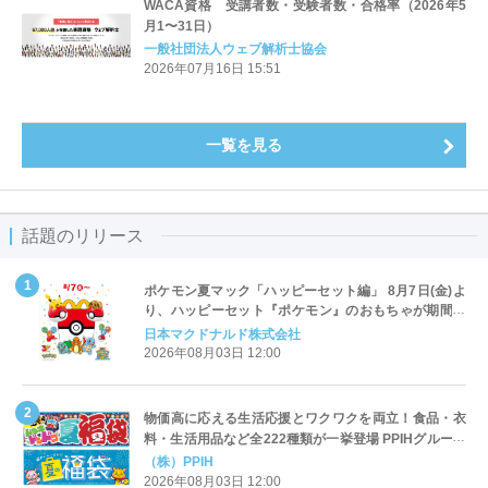
WACA資格 受講者数・受験者数・合格率（2026年5
月1〜31日）
一般社団法人ウェブ解析士協会
2026年07月16日 15:51
一覧を見る
話題のリリース
ポケモン夏マック「ハッピーセット編」 8月7日(金)よ
り、ハッピーセット『ポケモン』のおもちゃが期間限
定登場
日本マクドナルド株式会社
2026年08月03日 12:00
物価高に応える生活応援とワクワクを両立！食品・衣
料・生活用品など全222種類が一挙登場 PPIHグループ
「夏福袋」＆セール 8月6日(木)より順次スタート
（株）PPIH
2026年08月03日 12:00