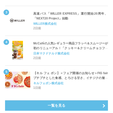
高速バス「WILLER EXPRESS」運行開始20周年、
「NEXT20 Project」始動
WILLER株式会社
2日前
McCaféの人気レギュラー商品フラッペ＆スムージーが
初のリニューアル！「クッキー＆クリームチョコフラ
ッペ」「マンゴースムージー」8月5日（水）から販売
日本マクドナルド株式会社
開始
2日前
【キル フェ ボン】＜フェア開催のお知らせ＞FIG fair
プチプチとした食感、とろける甘さ、イチジクの魅力
をたっぷりと。新作を含め、イチジク尽くしの全4種が
キルフェボン株式会社
登場8月20日（木）スタート
1日前
一覧を見る