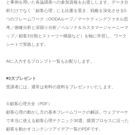
と事例を用いた各論講座への参加資格をお渡しします。データ分
析だけでなく「顧客心理」にも比重を置き、戦略を深化させる5
つのフレームワーク（OODAループ／マーケティングファネル思
考／俯瞰分析と深掘り分析／ペルソナ＆カスタマージャーニーマ
ップ／顧客3分類とストーリー構築など）を軸に学習し、ワーク
シートで実践します。
AIに入力するプロンプト一覧もお配りします。
■
3大プレゼント
受講者には、通常は有料の資料をプレゼントいたします。
①顧客心理大全（PDF）
顧客心理の動かし方の基本フレームワークの解説、ウェブマーケ
で本当に使える顧客心理テクニック30選、購買プロセスに沿った
顧客を動かすコンテンツアイデア一覧のPDFです。