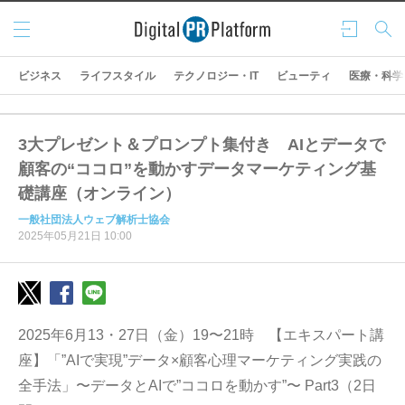
メニ
ログ
検索
ュー
イン
ビジネス
ライフスタイル
テクノロジー・IT
ビューティ
医療・科学
3大プレゼント＆プロンプト集付き AIとデータで
顧客の“ココロ”を動かすデータマーケティング基
礎講座（オンライン）
一般社団法人ウェブ解析士協会
2025年05月21日 10:00
2025年6月13・27日（金）19〜21時 【エキスパート講
座】「”AIで実現”データ×顧客心理マーケティング実践の
全手法」〜データとAIで”ココロを動かす”〜 Part3（2日