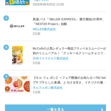
（株）PPIH
2026年08月03日 12:00
高速バス「WILLER EXPRESS」運行開始20周年、
「NEXT20 Project」始動
WILLER株式会社
2日前
McCaféの人気レギュラー商品フラッペ＆スムージーが
初のリニューアル！「クッキー＆クリームチョコフラ
ッペ」「マンゴースムージー」8月5日（水）から販売
日本マクドナルド株式会社
開始
2日前
【キル フェ ボン】＜フェア開催のお知らせ＞FIG fair
プチプチとした食感、とろける甘さ、イチジクの魅力
をたっぷりと。新作を含め、イチジク尽くしの全4種が
キルフェボン株式会社
登場8月20日（木）スタート
1日前
一覧を見る