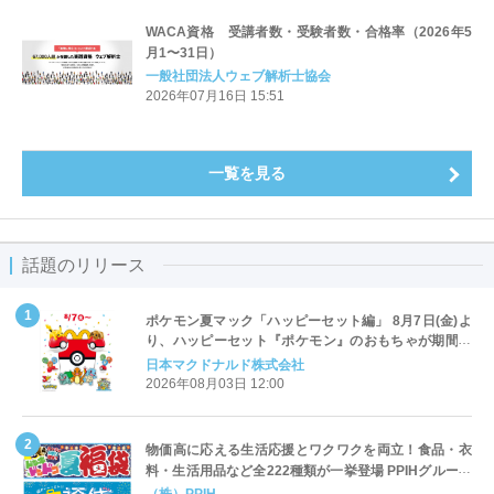
WACA資格 受講者数・受験者数・合格率（2026年5
月1〜31日）
一般社団法人ウェブ解析士協会
2026年07月16日 15:51
一覧を見る
話題のリリース
ポケモン夏マック「ハッピーセット編」 8月7日(金)よ
り、ハッピーセット『ポケモン』のおもちゃが期間限
定登場
日本マクドナルド株式会社
2026年08月03日 12:00
物価高に応える生活応援とワクワクを両立！食品・衣
料・生活用品など全222種類が一挙登場 PPIHグループ
「夏福袋」＆セール 8月6日(木)より順次スタート