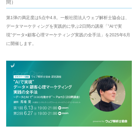
間）
第1弾の満足度は5点中4.8。一般社団法人ウェブ解析士協会は、
データマーケティングを実践的に学ぶ2日間の講座「”AIで実
現”データ×顧客心理マーケティング実践の全手法」を2025年6月
に開催します。