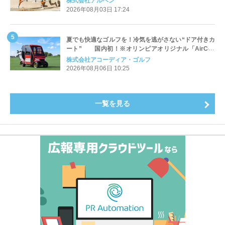
株式会社アルペン
2026年08月03日 17:24
夏でも快適なゴルフを！冷気を逃がさない“ドア付きカ
ート” 国内初！※オリンピアオリジナル「AirCon
Cart（エアコンカート）」導入 | アコーディア・ゴ
株式会社アコーディア・ゴルフ
ルフ
2026年08月06日 10:25
一覧を見る