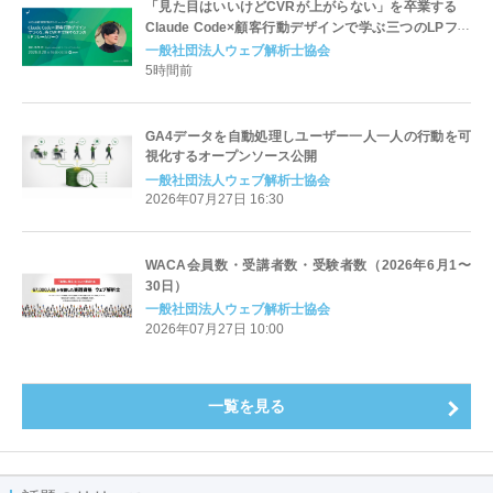
「見た目はいいけどCVRが上がらない」を卒業する
Claude Code×顧客行動デザインで学ぶ三つのLPフレ
ームワーク
一般社団法人ウェブ解析士協会
5時間前
GA4データを自動処理しユーザー一人一人の行動を可
視化するオープンソース公開
一般社団法人ウェブ解析士協会
2026年07月27日 16:30
WACA会員数・受講者数・受験者数（2026年6月1〜
30日）
一般社団法人ウェブ解析士協会
2026年07月27日 10:00
一覧を見る