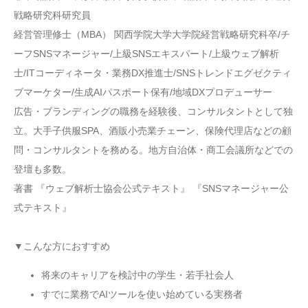
戦略研究科研究員
経営管理修士（MBA） 関西学院大学大学院経営戦略研究科卒/チ
ーフSNSマネージャー/上級SNSエキスパート/上級ウェブ解析
士/ITコーディネータ・業務DX推進士/SNSトレンドエグゼクティ
ブマーケター/生成AIパスポート保有/地域DXプロデューサー
広告・ブランディングの職務を経験後、コンサルタントとして独
立。大手子供服SPA、酒販小売業チェーン、保険代理店などの顧
問・コンサルタントを務める。地方自治体・商工会議所などでの
登壇も多数。
著書 『ウェブ解析士協会公式テキスト』 『SNSマネージャー公
式テキスト』
▼こんな方におすすめ
将来のキャリアを検討中の学生・若手社会人
すでに業務でAIツールを使い始めている実務者