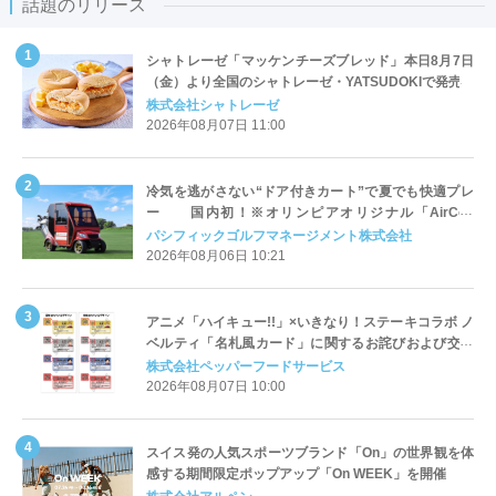
話題のリリース
シャトレーゼ「マッケンチーズブレッド」本日8月7日
（金）より全国のシャトレーゼ・YATSUDOKIで発売
株式会社シャトレーゼ
2026年08月07日 11:00
冷気を逃がさない“ドア付きカート”で夏でも快適プレ
ー 国内初！※オリンピアオリジナル「AirCon
Cart（エアコンカート）」導入 | ＰＧＭ
パシフィックゴルフマネージメント株式会社
2026年08月06日 10:21
アニメ「ハイキュー!!」×いきなり！ステーキコラボ ノ
ベルティ「名札風カード」に関するお詫びおよび交換
対応についてのご案内
株式会社ペッパーフードサービス
2026年08月07日 10:00
スイス発の人気スポーツブランド「On」の世界観を体
感する期間限定ポップアップ「On WEEK」を開催