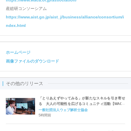
https://www.waca.or.jp/association/
産総研コンソーシアム
https://www.aist.go.jp/aist_j/business/alliance/consortium/i
ndex.html
ホームページ
画像ファイルのダウンロード
その他のリリース
「とりあえずやってみる」が新たなスキルを引き寄せ
る 大人の可能性を広げるコミュニティ活動【WACA
会員インタビュー公開】
一般社団法人ウェブ解析士協会
5時間前