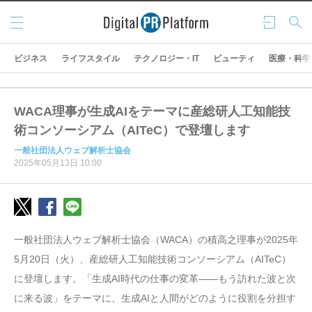
メニ
ログ
検索
ュー
イン
ビジネス
ライフスタイル
テクノロジー・IT
ビューティ
医療・科学
WACA理事が生成AIをテーマに産総研人工知能技
術コンソーシアム（AITeC）で登壇します
一般社団法人ウェブ解析士協会
2025年05月13日 10:00
一般社団法人ウェブ解析士協会（WACA）の積高之理事が2025年
5月20日（火）、産総研人工知能技術コンソーシアム（AITeC）
に登壇します。「生成AI時代の仕事の変革――もう訪れた波と次
に来る波」をテーマに、生成AIと人間がどのように役割を分担す