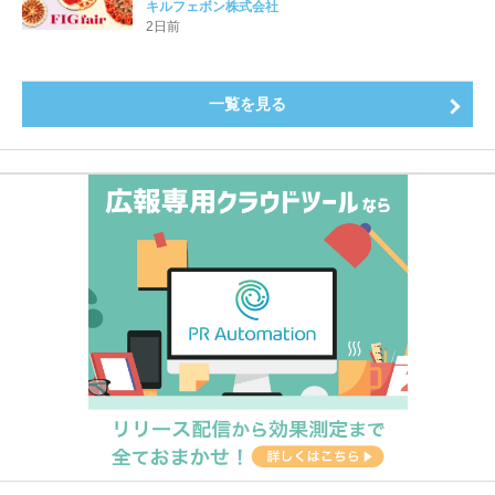
をたっぷりと。新作を含め、イチジク尽くしの全4種が
キルフェボン株式会社
登場8月20日（木）スタート
2日前
一覧を見る