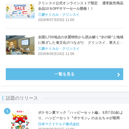
クリンスイ公式オンラインストア限定 通常販売商品
全品10％OFFサマーセール開催！！
三菱ケミカル・クリンスイ
2026年07月03日 11:00
全国1,700地点の水質特性から読み解く“水の味”と地域
に根ざした食文化のつながり クリンスイ、東大との
共同研究イベントレポートを公開
三菱ケミカル・クリンスイ
2026年06月24日 11:00
一覧を見る
話題のリリース
ポケモン夏マック「ハッピーセット編」 8月7日(金)よ
り、ハッピーセット『ポケモン』のおもちゃが期間限
定登場
日本マクドナルド株式会社