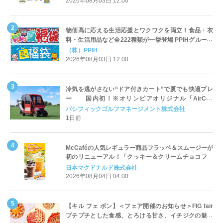
2026年08月03日 12:00
物価高に応える生活応援とワクワクを両立！食品・衣
料・生活用品など全222種類が一挙登場 PPIHグループ
「夏福袋」＆セール 8月6日(木)より順次スタート
（株）PPIH
2026年08月03日 12:00
冷気を逃がさない“ドア付きカート”で夏でも快適プレ
ー 国内初！※オリンピアオリジナル「AirCon
Cart（エアコンカート）」導入 | ＰＧＭ
パシフィックゴルフマネージメント株式会社
1日前
McCaféの人気レギュラー商品フラッペ＆スムージーが
初のリニューアル！「クッキー＆クリームチョコフラ
ッペ」「マンゴースムージー」8月5日（水）から販売
日本マクドナルド株式会社
開始
2026年08月04日 04:00
【キル フェ ボン】＜フェア開催のお知らせ＞FIG fair
プチプチとした食感、とろける甘さ、イチジクの魅力