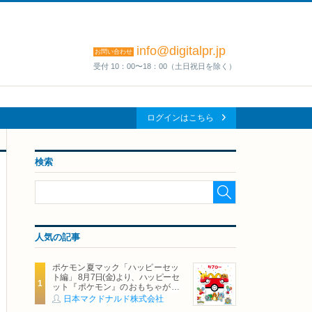
info@digitalpr.jp
お問い合わせ
受付 10：00〜18：00（土日祝日を除く）
ログインはこちら
検索
人気の記事
ポケモン夏マック「ハッピーセッ
ト編」 8月7日(金)より、ハッピーセ
ット『ポケモン』のおもちゃが期
間限定登場
日本マクドナルド株式会社