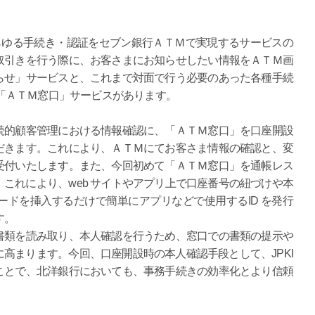
あらゆる手続き・認証をセブン銀行ＡＴＭで実現するサービスの
取引きを行う際に、お客さまにお知らせしたい情報をＡＴＭ画
らせ」サービスと、これまで対面で行う必要のあった各種手続
きる「ＡＴＭ窓口」サービスがあります。
的顧客管理における情報確認に、「ＡＴＭ窓口」を口座開設
だきます。これにより、ＡＴＭにてお客さま情報の確認と、変
受付いたします。また、今回初めて「ＡＴＭ窓口」を通帳レス
これにより、web サイトやアプリ上で口座番号の紐づけや本
ドを挿入するだけで簡単にアプリなどで使用するID を発行
す。
類を読み取り、本人確認を行うため、窓口での書類の提示や
高まります。今回、口座開設時の本人確認手段として、JPKI
ことで、北洋銀行においても、事務手続きの効率化とより信頼