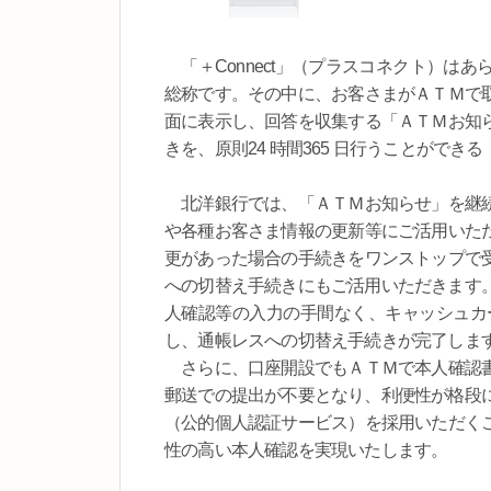
「＋Connect」（プラスコネクト）は
総称です。その中に、お客さまがＡＴＭで
面に表示し、回答を収集する「ＡＴＭお知
きを、原則24 時間365 日行うことがで
北洋銀行では、「ＡＴＭお知らせ」を継続
や各種お客さま情報の更新等にご活用いた
更があった場合の手続きをワンストップで
への切替え手続きにもご活用いただきます。
人確認等の入力の手間なく、キャッシュカー
し、通帳レスへの切替え手続きが完了しま
さらに、口座開設でもＡＴＭで本人確認書
郵送での提出が不要となり、利便性が格段に
（公的個人認証サービス）を採用いただく
性の高い本人確認を実現いたします。