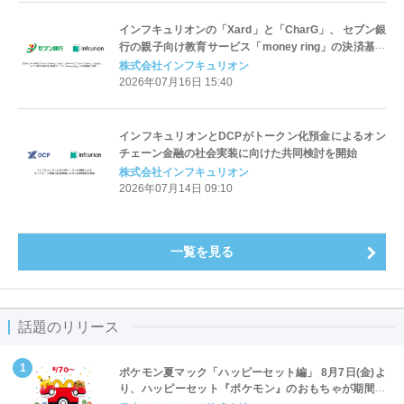
インフキュリオンの「Xard」と「CharG」、 セブン銀
行の親子向け教育サービス「money ring」の決済基盤
に採用
株式会社インフキュリオン
2026年07月16日 15:40
インフキュリオンとDCPがトークン化預金によるオン
チェーン金融の社会実装に向けた共同検討を開始
株式会社インフキュリオン
2026年07月14日 09:10
一覧を見る
話題のリリース
ポケモン夏マック「ハッピーセット編」 8月7日(金)よ
り、ハッピーセット『ポケモン』のおもちゃが期間限