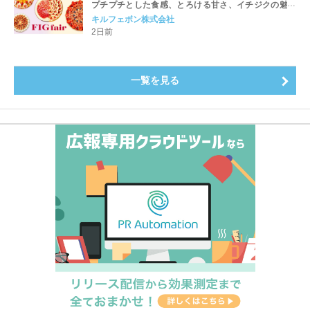
プチプチとした食感、とろける甘さ、イチジクの魅力
をたっぷりと。新作を含め、イチジク尽くしの全4種が
キルフェボン株式会社
登場8月20日（木）スタート
2日前
一覧を見る