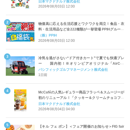
定登場
日本マクドナルド株式会社
2026年08月03日 12:00
物価高に応える生活応援とワクワクを両立！食品・衣
料・生活用品など全222種類が一挙登場 PPIHグループ
「夏福袋」＆セール 8月6日(木)より順次スタート
（株）PPIH
2026年08月03日 12:00
冷気を逃がさない“ドア付きカート”で夏でも快適プレ
ー 国内初！※オリンピアオリジナル「AirCon
Cart（エアコンカート）」導入 | ＰＧＭ
パシフィックゴルフマネージメント株式会社
1日前
McCaféの人気レギュラー商品フラッペ＆スムージーが
初のリニューアル！「クッキー＆クリームチョコフラ
ッペ」「マンゴースムージー」8月5日（水）から販売
日本マクドナルド株式会社
開始
2026年08月04日 04:00
【キル フェ ボン】＜フェア開催のお知らせ＞FIG fair