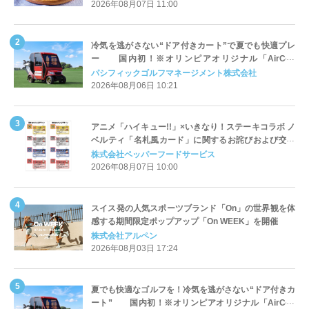
2026年08月07日 11:00
冷気を逃がさない“ドア付きカート”で夏でも快適プレ
ー 国内初！※オリンピアオリジナル「AirCon
Cart（エアコンカート）」導入 | ＰＧＭ
パシフィックゴルフマネージメント株式会社
2026年08月06日 10:21
アニメ「ハイキュー!!」×いきなり！ステーキコラボ ノ
ベルティ「名札風カード」に関するお詫びおよび交換
対応についてのご案内
株式会社ペッパーフードサービス
2026年08月07日 10:00
スイス発の人気スポーツブランド「On」の世界観を体
感する期間限定ポップアップ「On WEEK」を開催
株式会社アルペン
2026年08月03日 17:24
夏でも快適なゴルフを！冷気を逃がさない“ドア付きカ
ート” 国内初！※オリンピアオリジナル「AirCon