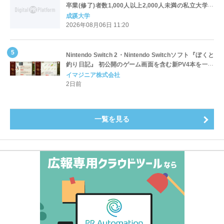
卒業(修了)者数1,000人以上2,000人未満の私立大学で
全国第1位を獲得！～実就職率は26.5%（前年比＋
成蹊大学
4.3pt）に伸長、東京の私立大学でも10位にランクイン
2026年08月06日 11:20
～
Nintendo Switch 2・Nintendo Switchソフト『ぼくと
釣り日記』 初公開のゲーム画面を含む新PV4本を一挙
公開！
イマジニア株式会社
2日前
一覧を見る