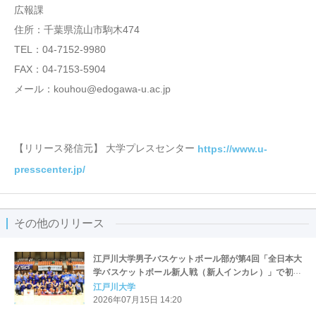
広報課
住所：千葉県流山市駒木474
TEL：04-7152-9980
FAX：04-7153-5904
メール：kouhou@edogawa-u.ac.jp
【リリース発信元】 大学プレスセンター
https://www.u-
presscenter.jp/
その他のリリース
江戸川大学男子バスケットボール部が第4回「全日本大
学バスケットボール新人戦（新人インカレ）」で初優
勝
江戸川大学
2026年07月15日 14:20