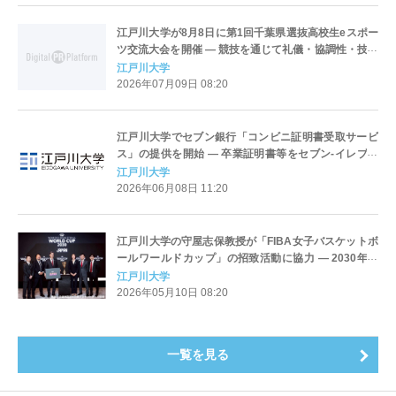
江戸川大学が8月8日に第1回千葉県選抜高校生eスポー
ツ交流大会を開催 ― 競技を通じて礼儀・協調性・技術
の向上を目指す
江戸川大学
2026年07月09日 08:20
江戸川大学でセブン銀行「コンビニ証明書受取サービ
ス」の提供を開始 ― 卒業証明書等をセブン-イレブン
のマルチコピー機で発行可能に
江戸川大学
2026年06月08日 11:20
江戸川大学の守屋志保教授が「FIBA女子バスケットボ
ールワールドカップ」の招致活動に協力 ― 2030年に
日本での初開催が決定
江戸川大学
2026年05月10日 08:20
一覧を見る