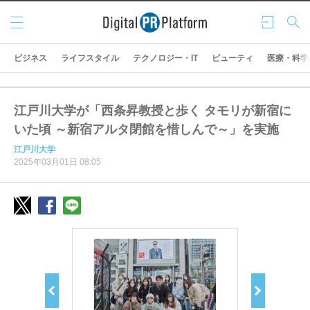
メニ
ログ
検索
ュー
イン
ビジネス
ライフスタイル
テクノロジー・IT
ビューティ
医療・科学
江戸川大学が「西条昇教授と歩く タモリが新宿に
いた頃 ～新宿アルタ閉館を惜しんで～」を実施
江戸川大学
2025年03月01日 08:05