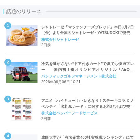
話題のリリース
シャトレーゼ「マッケンチーズブレッド」本日8月7日
（金）より全国のシャトレーゼ・YATSUDOKIで発売
株式会社シャトレーゼ
2日前
冷気を逃がさない“ドア付きカート”で夏でも快適プレ
ー 国内初！※オリンピアオリジナル「AirCon
Cart（エアコンカート）」導入 | ＰＧＭ
パシフィックゴルフマネージメント株式会社
2026年08月06日 10:21
アニメ「ハイキュー!!」×いきなり！ステーキコラボ ノ
ベルティ「名札風カード」に関するお詫びおよび交換
対応についてのご案内
株式会社ペッパーフードサービス
2日前
成蹊大学が「有名企業400社実就職ランキング」にて