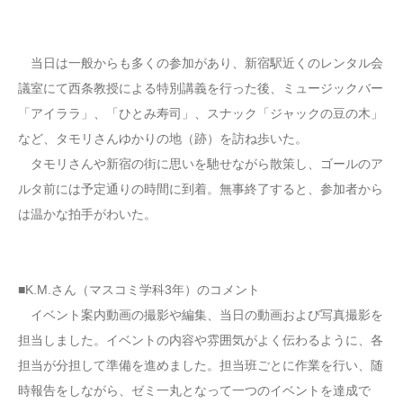
当日は一般からも多くの参加があり、新宿駅近くのレンタル会
議室にて西条教授による特別講義を行った後、ミュージックバー
「アイララ」、「ひとみ寿司」、スナック「ジャックの豆の木」
など、タモリさんゆかりの地（跡）を訪ね歩いた。
タモリさんや新宿の街に思いを馳せながら散策し、ゴールのア
ルタ前には予定通りの時間に到着。無事終了すると、参加者から
は温かな拍手がわいた。
■K.M.さん（マスコミ学科3年）のコメント
イベント案内動画の撮影や編集、当日の動画および写真撮影を
担当しました。イベントの内容や雰囲気がよく伝わるように、各
担当が分担して準備を進めました。担当班ごとに作業を行い、随
時報告をしながら、ゼミ一丸となって一つのイベントを達成で