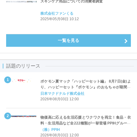
スキンケア用品についての消費者調査
株式会社ファンくる
2025年05月08日 10:12
一覧を見る
話題のリリース
ポケモン夏マック「ハッピーセット編」 8月7日(金)よ
り、ハッピーセット『ポケモン』のおもちゃが期間限
定登場
日本マクドナルド株式会社
2026年08月03日 12:00
物価高に応える生活応援とワクワクを両立！食品・衣
料・生活用品など全222種類が一挙登場 PPIHグループ
「夏福袋」＆セール 8月6日(木)より順次スタート
（株）PPIH
2026年08月03日 12:00