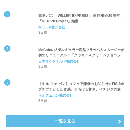
高速バス「WILLER EXPRESS」運行開始20周年、
「NEXT20 Project」始動
WILLER株式会社
3日前
McCaféの人気レギュラー商品フラッペ＆スムージーが
初のリニューアル！「クッキー＆クリームチョコフラ
ッペ」「マンゴースムージー」8月5日（水）から販売
日本マクドナルド株式会社
開始
3日前
【キル フェ ボン】＜フェア開催のお知らせ＞FIG fair
プチプチとした食感、とろける甘さ、イチジクの魅力
をたっぷりと。新作を含め、イチジク尽くしの全4種が
キルフェボン株式会社
登場8月20日（木）スタート
2日前
一覧を見る