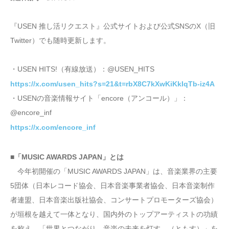
『USEN 推し活リクエスト』公式サイトおよび公式SNSのX（旧
Twitter）でも随時更新します。
・USEN HITS!（有線放送）：@USEN_HITS
https://x.com/usen_hits?s=21&t=rbX8C7kXwKiKkIqTb-iz4A
・USENの音楽情報サイト「encore（アンコール）」：
@encore_inf
https://x.com/encore_inf
■「MUSIC AWARDS JAPAN」とは
今年初開催の「MUSIC AWARDS JAPAN」は、音楽業界の主要
5団体（日本レコード協会、日本音楽事業者協会、日本音楽制作
者連盟、日本音楽出版社協会、コンサートプロモーターズ協会）
が垣根を越えて一体となり、国内外のトップアーティストの功績
を称え、「世界とつながり、音楽の未来を灯す。（ともす）」を