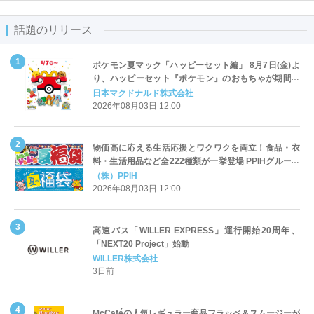
話題のリリース
ポケモン夏マック「ハッピーセット編」 8月7日(金)よ
り、ハッピーセット『ポケモン』のおもちゃが期間限
定登場
日本マクドナルド株式会社
2026年08月03日 12:00
物価高に応える生活応援とワクワクを両立！食品・衣
料・生活用品など全222種類が一挙登場 PPIHグループ
「夏福袋」＆セール 8月6日(木)より順次スタート
（株）PPIH
2026年08月03日 12:00
高速バス「WILLER EXPRESS」運行開始20周年、
「NEXT20 Project」始動
WILLER株式会社
3日前
McCaféの人気レギュラー商品フラッペ＆スムージーが