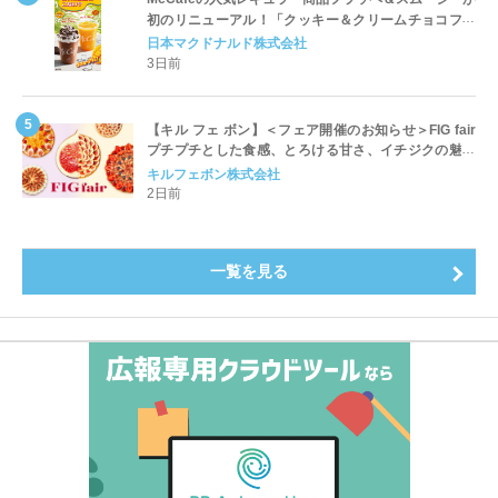
初のリニューアル！「クッキー＆クリームチョコフラ
ッペ」「マンゴースムージー」8月5日（水）から販売
日本マクドナルド株式会社
開始
3日前
【キル フェ ボン】＜フェア開催のお知らせ＞FIG fair
プチプチとした食感、とろける甘さ、イチジクの魅力
をたっぷりと。新作を含め、イチジク尽くしの全4種が
キルフェボン株式会社
登場8月20日（木）スタート
2日前
一覧を見る