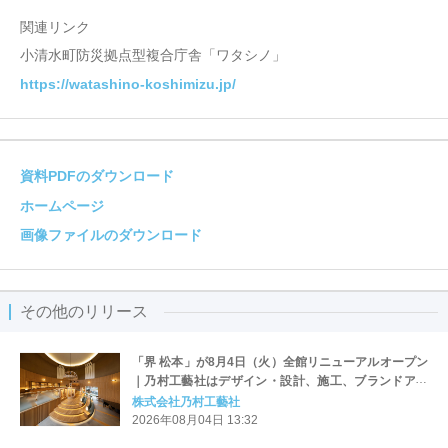
関連リンク
小清水町防災拠点型複合庁舎「ワタシノ」
https://watashino-koshimizu.jp/
資料PDFのダウンロード
ホームページ
画像ファイルのダウンロード
その他のリリース
「界 松本」が8月4日（火）全館リニューアルオープン
｜乃村工藝社はデザイン・設計、施工、ブランドアー
ト、サインデザインを担当
株式会社乃村工藝社
2026年08月04日 13:32