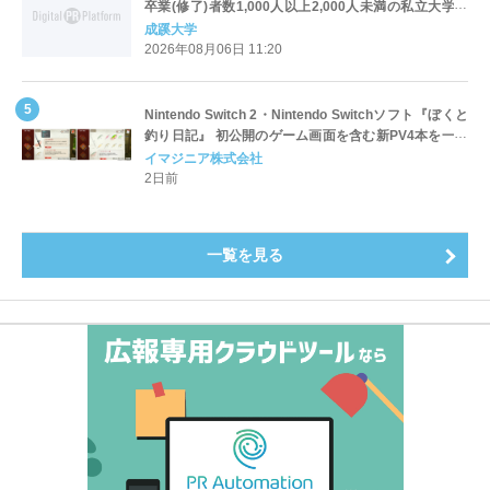
卒業(修了)者数1,000人以上2,000人未満の私立大学で
全国第1位を獲得！～実就職率は26.5%（前年比＋
成蹊大学
4.3pt）に伸長、東京の私立大学でも10位にランクイン
2026年08月06日 11:20
～
Nintendo Switch 2・Nintendo Switchソフト『ぼくと
釣り日記』 初公開のゲーム画面を含む新PV4本を一挙
公開！
イマジニア株式会社
2日前
一覧を見る