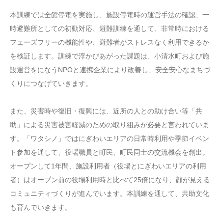
本訓練では全館停電を実施し、施設停電時の運営手法の確認、一
時避難所としての初動対応、避難訓練を通して、非常時における
フェーズフリーの機能性や、避難者がストレスなく利用できるか
を検証します。訓練で浮かびあがった課題は、小清水町および施
設運営をになうNPOと連携企業により改善し、安全安心なまちづ
くりにつなげていきます。
また、災害時や復旧・復興には、近所の人との助け合い等「共
助」による災害被害軽減のための取り組みが必要と言われていま
す。「ワタシノ」ではにぎわいエリアの日常時利用や季節イベン
ト参加を通して、役場職員と町民、町民同士の交流機会を創出。
オープンして1年間、施設利用者（役場とにぎわいエリアの利用
者）はオープン前の役場利用時と比べて25倍になり、顔が見える
コミュニティづくりが進んでいます。本訓練を通して、共助文化
も育んでいきます。