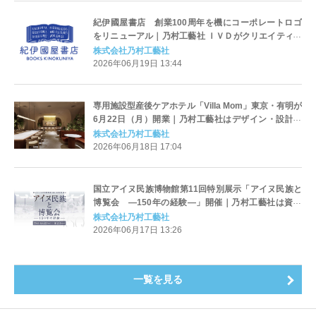
紀伊國屋書店 創業100周年を機にコーポレートロゴ
をリニューアル｜乃村工藝社 ＩＶＤがクリエイティブ
パートナーとして参画
株式会社乃村工藝社
2026年06月19日 13:44
専用施設型産後ケアホテル「Villa Mom」東京・有明が
6月22日（月）開業｜乃村工藝社はデザイン・設計と
施工、サービスコンセプトを担当
株式会社乃村工藝社
2026年06月18日 17:04
国立アイヌ民族博物館第11回特別展示「アイヌ民族と
博覧会 ―150年の経験―」開催｜乃村工藝社は資料
貸出と展示設計・グラフィックデザインを担当
株式会社乃村工藝社
2026年06月17日 13:26
一覧を見る