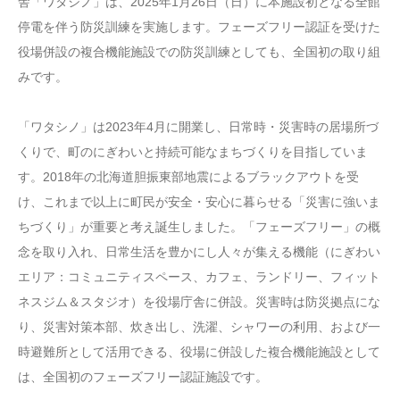
舎「ワタシノ」は、2025年1月26日（日）に本施設初となる全館
停電を伴う防災訓練を実施します。フェーズフリー認証を受けた
役場併設の複合機能施設での防災訓練としても、全国初の取り組
みです。
「ワタシノ」は2023年4月に開業し、日常時・災害時の居場所づ
くりで、町のにぎわいと持続可能なまちづくりを目指していま
す。2018年の北海道胆振東部地震によるブラックアウトを受
け、これまで以上に町民が安全・安心に暮らせる「災害に強いま
ちづくり」が重要と考え誕生しました。「フェーズフリー」の概
念を取り入れ、日常生活を豊かにし人々が集える機能（にぎわい
エリア：コミュニティスペース、カフェ、ランドリー、フィット
ネスジム＆スタジオ）を役場庁舎に併設。災害時は防災拠点にな
り、災害対策本部、炊き出し、洗濯、シャワーの利用、および一
時避難所として活用できる、役場に併設した複合機能施設として
は、全国初のフェーズフリー認証施設です。