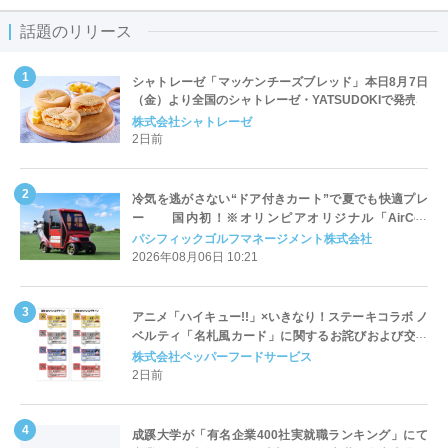
話題のリリース
シャトレーゼ「マッケンチーズブレッド」本日8月7日
（金）より全国のシャトレーゼ・YATSUDOKIで発売
株式会社シャトレーゼ
2日前
冷気を逃がさない“ドア付きカート”で夏でも快適プレ
ー 国内初！※オリンピアオリジナル「AirCon
Cart（エアコンカート）」導入 | ＰＧＭ
パシフィックゴルフマネージメント株式会社
2026年08月06日 10:21
アニメ「ハイキュー!!」×いきなり！ステーキコラボ ノ
ベルティ「名札風カード」に関するお詫びおよび交換
対応についてのご案内
株式会社ペッパーフードサービス
2日前
成蹊大学が「有名企業400社実就職ランキング」にて