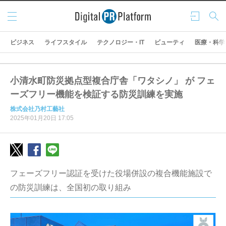
メニ
ログ
検索
ュー
イン
ビジネス
ライフスタイル
テクノロジー・IT
ビューティ
医療・科学
小清水町防災拠点型複合庁舎「ワタシノ」 が フェ
ーズフリー機能を検証する防災訓練を実施
株式会社乃村工藝社
2025年01月20日 17:05
フェーズフリー認証を受けた役場併設の複合機能施設で
の防災訓練は、全国初の取り組み