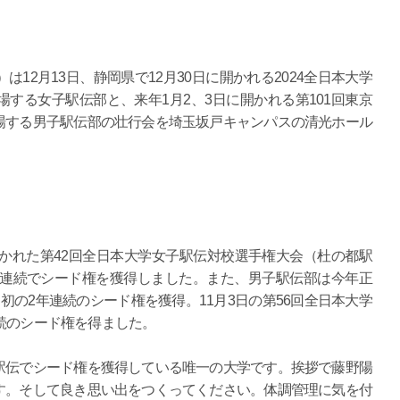
12月13日、静岡県で12月30日に開かれる2024全日本大学
する女子駅伝部と、来年1月2、3日に開かれる第101回東京
場する男子駅伝部の壮行会を埼玉坂戸キャンパスの清光ホール
開かれた第42回全日本大学女子駅伝対校選手権大会（杜の都駅
年連続でシード権を獲得しました。また、男子駅伝部は今年正
初の2年連続のシード権を獲得。11月3日の第56回全日本大学
続のシード権を得ました。
駅伝でシード権を獲得している唯一の大学です。挨拶で藤野陽
す。そして良き思い出をつくってください。体調管理に気を付