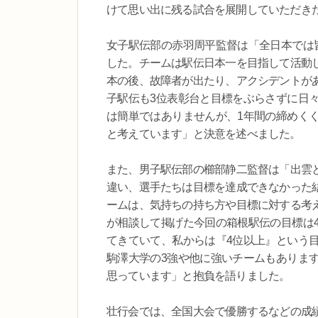
けて思い出に残る試合を展開していただき
女子駅伝部の赤羽周平監督は「全日本では
した。チームは駅伝日本一を目指して活動
本の後、故障者が出たり、アクシデントが
子駅伝も3位表彰台と目標をぶらさずに日
は簡単ではありませんが、1年間の締めく
と考えています」と決意を述べました。
また、男子駅伝部の櫛部静二監督は「出雲
違い、選手たちは目標を達成できなかった
ームは、気持ちの持ち方や目標に対する考
が相談して掲げた今回の箱根駅伝の目標は
てきていて、私からは『4位以上』という
駒澤大学の3強や他に強いチームもありま
思っています」と抱負を語りました。
壮行会では、全国大会で優勝するなどの成