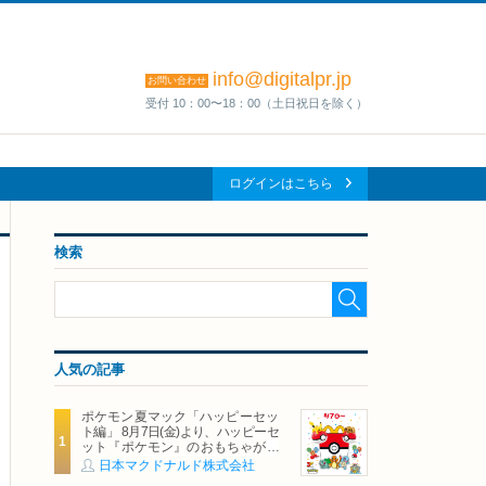
info@digitalpr.jp
お問い合わせ
受付 10：00〜18：00（土日祝日を除く）
ログインはこちら
検索
人気の記事
ポケモン夏マック「ハッピーセッ
ト編」 8月7日(金)より、ハッピーセ
ット『ポケモン』のおもちゃが期
間限定登場
日本マクドナルド株式会社