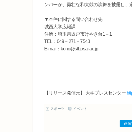
ンバーが、勇壮な和太鼓の演舞を披露し、
▼本件に関する問い合わせ先
城西大学広報課
住所：埼玉県坂戸市けやき台1－1
TEL：049－271－7543
E-mail：koho@stf.josai.ac.jp
【リリース発信元】 大学プレスセンター
ht
スポーツ
イベント
画像