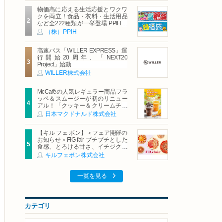
物価高に応える生活応援とワクワ
クを両立！食品・衣料・生活用品
など全222種類が一挙登場 PPIHグ
ループ「夏福袋」＆セール 8月6日
（株）PPIH
(木)より順次スタート
高速バス「WILLER EXPRESS」運
行開始20周年、「NEXT20
Project」始動
WILLER株式会社
McCaféの人気レギュラー商品フラ
ッペ＆スムージーが初のリニュー
アル！「クッキー＆クリームチョ
コフラッペ」「マンゴースムージ
日本マクドナルド株式会社
ー」8月5日（水）から販売開始
【キル フェ ボン】＜フェア開催の
お知らせ＞FIG fair プチプチとした
食感、とろける甘さ、イチジクの
魅力をたっぷりと。新作を含め、
キルフェボン株式会社
イチジク尽くしの全4種が登場8月
20日（木）スタート
一覧を見る
カテゴリ