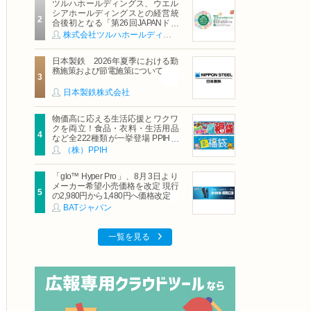
ツルハホールディングス、ウエル
シアホールディングスとの経営統
合後初となる「第26回JAPANドラ
ッグストアショー」に出展
株式会社ツルハホールディングス
日本製鉄 2026年夏季における勤
務施策および節電施策について
日本製鉄株式会社
物価高に応える生活応援とワクワ
クを両立！食品・衣料・生活用品
など全222種類が一挙登場 PPIHグ
ループ「夏福袋」＆セール 8月6日
（株）PPIH
(木)より順次スタート
「glo™ Hyper Pro」、8月3日より
メーカー希望小売価格を改定 現行
の2,980円から1,480円へ価格改定
BATジャパン
一覧を見る