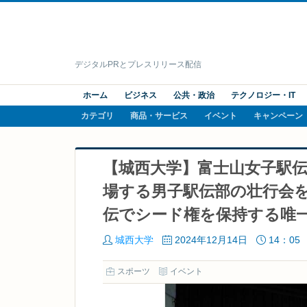
デジタルPRとプレスリリース配信
ホーム
ビジネス
公共・政治
テクノロジー・IT
カテゴリ
商品・サービス
イベント
キャンペーン
【城西大学】富士山女子駅
場する男子駅伝部の壮行会
伝でシード権を保持する唯
城西大学
2024年12月14日
14：05
スポーツ
イベント