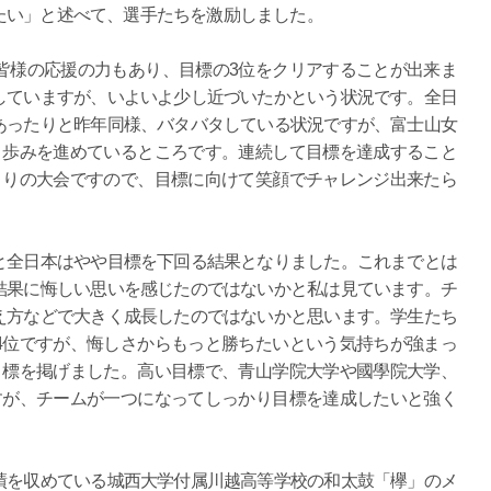
たい」と述べて、選手たちを激励しました。
皆様の応援の力もあり、目標の3位をクリアすることが出来ま
していますが、いよいよ少し近づいたかという状況です。全日
あったりと昨年同様、バタバタしている状況ですが、富士山女
々歩みを進めているところです。連続して目標を達成すること
くりの大会ですので、目標に向けて笑顔でチャレンジ出来たら
と全日本はやや目標を下回る結果となりました。これまでとは
結果に悔しい思いを感じたのではないかと私は見ています。チ
え方などで大きく成長したのではないかと思います。学生たち
4位ですが、悔しさからもっと勝ちたいという気持ちが強まっ
目標を掲げました。高い目標で、青山学院大学や國學院大学、
すが、チームが一つになってしっかり目標を達成したいと強く
績を収めている城西大学付属川越高等学校の和太鼓「欅」のメ