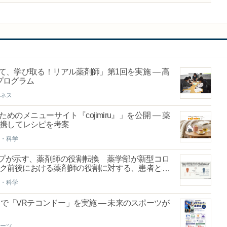
て、学び取る！リアル薬剤師」第1回を実施 ― 高
プログラム
ネス
メニューサイト『cojimiru』」を公開 ― 薬
連携してレシピを考案
・科学
プが示す、薬剤師の役割転換 薬学部が新型コロ
ミック前後における薬剤師の役割に対する、患者と薬
・科学
で「VRテコンドー」を実施 ― 未来のスポーツが
ーツ