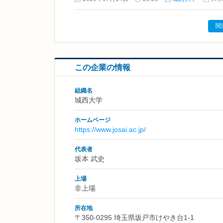
関
この企業の情報
組織名
城西大学
ホームページ
https://www.josai.ac.jp/
代表者
坂本 武史
上場
非上場
所在地
〒350-0295 埼玉県坂戸市けやき台1-1