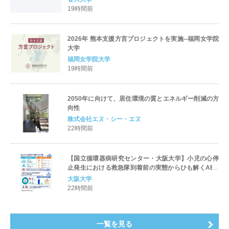
19時間前
2026年 熊本支援方言プロジェクトを実施--福岡女学院
大学
福岡女学院大学
19時間前
2050年に向けて、居住環境の質とエネルギー削減の方
向性
株式会社エヌ・シー・エヌ
22時間前
【国立循環器病研究センター・大阪大学】小児の心停
止発生における救急隊到着前の実態からひも解くAED
パッド装着と良好な神経学的転帰との関連性
大阪大学
22時間前
一覧を見る