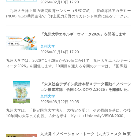
2026年02月10日 17:20
九州大学洋上風力研究教育センター（RECOW）、長崎海洋アカデミー
(NOA) ※1の共同主催で「洋上風力分野のリカレント教育に係るワークショ
ップ」を開催いたします。 ...
「九州大学エネルギーウィーク2026」を開催します
九州大学
2026年01月14日 17:20
九州大学では、2026年1月26日から30日にかけて「九州大学エネルギーウ
ィーク2026」を開催します。10回目を迎える今回のテーマは、「国際競争
の新時代におけるサプ...
「未来社会デザイン統括本部＆データ駆動イノベーシ
ョン推進本部 合同シンポジウム2025」を開催いたし
ます。
九州大学
2025年08月22日 20:05
九州大学は、「指定国立大学法人」の指定を受け、その構想を基に、今後
10年間の大学の方向性、方針を示す「Kyushu University VISION2030」を
策定...
九大発イノベーション・トーク（九大フェスタ in 東