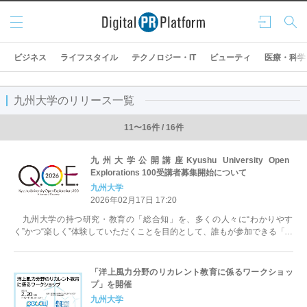
メニ
ログ
検索
ュー
イン
ビジネス
ライフスタイル
テクノロジー・IT
ビューティ
医療・科学
九州大学のリリース一覧
11〜16件 / 16件
九州大学公開講座Kyushu University Open
Explorations 100受講者募集開始について
九州大学
2026年02月17日 17:20
九州大学の持つ研究・教育の「総合知」を、多くの人々に“わかりやす
く”かつ“楽しく”体験していただくことを目的として、誰もが参加できる「総
合知」の見える化・体感のための「...
「洋上風力分野のリカレント教育に係るワークショッ
プ」を開催
九州大学