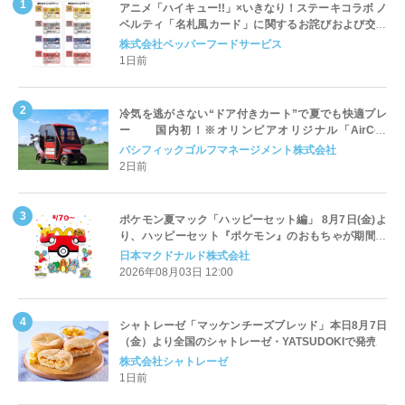
アニメ「ハイキュー!!」×いきなり！ステーキコラボ ノ
ベルティ「名札風カード」に関するお詫びおよび交換
対応についてのご案内
株式会社ペッパーフードサービス
1日前
冷気を逃がさない“ドア付きカート”で夏でも快適プレ
ー 国内初！※オリンピアオリジナル「AirCon
Cart（エアコンカート）」導入 | ＰＧＭ
パシフィックゴルフマネージメント株式会社
2日前
ポケモン夏マック「ハッピーセット編」 8月7日(金)よ
り、ハッピーセット『ポケモン』のおもちゃが期間限
定登場
日本マクドナルド株式会社
2026年08月03日 12:00
シャトレーゼ「マッケンチーズブレッド」本日8月7日
（金）より全国のシャトレーゼ・YATSUDOKIで発売
株式会社シャトレーゼ
1日前