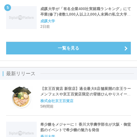
成蹊大学が「有名企業400社実就職ランキング」にて
卒業(修了)者数1,000人以上2,000人未満の私立大学で
全国第1位を獲得！～実就職率は26.5%（前年比＋
成蹊大学
4.3pt）に伸長、東京の私立大学でも10位にランクイン
2日前
～
一覧を見る
最新リリース
【京王百貨店 新宿店】過去最大8店舗展開の京王ラー
メンフェスや京王百貨店限定の背徳ひんやりスイーツ
など、実演グルメが充実 過去最長21日間、計90店舗
株式会社京王百貨店
出店の 「大北海道展」
5時間前
希少糖をメジャーに！ 香川大学農学部生が大阪・御堂
筋のイベントで希少糖の魅力を発信
香川大学