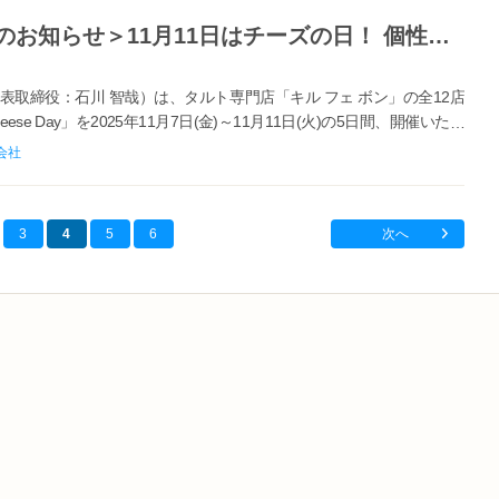
【キル フェ ボン】＜フェア開催のお知らせ＞11月11日はチーズの日！ 個性豊かな5種類のチーズタルトが勢揃い「Cheese Day」
取締役：石川 智哉）は、タルト専門店「キル フェ ボン」の全12店
se Day」を2025年11月7日(金)～11月11日(火)の5日間、開催いたし
会社
3
4
5
6
次へ