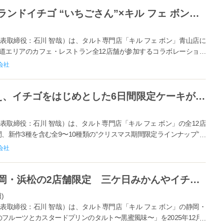
【キル フェ ボン】＜佐賀県のブランドイチゴ “いちごさん”×キル フェ ボン青山＞5年目を迎える人気企画『いちごさんどう2026』
！
表取締役：石川 智哉）は、タルト専門店「キル フェ ボン」青山店に
参道エリアのカフェ・レストラン全12店舗が参加するコラボレーション
.
会社
【キル フェ ボン】新作3種に加え、イチゴをはじめとした6日間限定ケーキが登場！クリスマスだけの多彩なラインナップ。クリスマス限定メニュー
取締役：石川 智哉）は、タルト専門店「キル フェ ボン」の全12店
の6日間、新作3種を含む全9〜10種類の“クリスマス期間限定ラインナップ”を
会社
【キル フェ ボン】＜新発売＞静岡・浜松の2店舗限定 三ケ日みかんやイチゴなど5種のフルーツが彩るあんみつ風プリンタルト登場
)
表取締役：石川 智哉）は、タルト専門店「キル フェ ボン」の静岡・
フルーツとカスタードプリンのタルト〜黒蜜風味〜」を2025年12月1