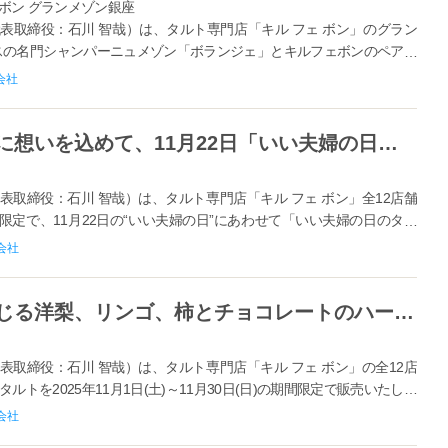
ェ ボン グランメゾン銀座
表取締役：石川 智哉）は、タルト専門店「キル フェ ボン」のグラン
スの名門シャンパーニュメゾン「ボランジェ」とキルフェボンのペアリ
を2025年12月5...
会社
【キル フェ ボン】ガーベラの花に想いを込めて、11月22日「いい夫婦の日」に贈る限定タルト登場！「いい夫婦の日のタルト」
取締役：石川 智哉）は、タルト専門店「キル フェ ボン」全12店舗
)の期間限定で、11月22日の“いい夫婦の日”にあわせて「いい夫婦の日のタル
会社
【キル フェ ボン】実りの秋を感じる洋梨、リンゴ、柿とチョコレートのハーモニー「秋のフルーツを味わうショコラタルト」
取締役：石川 智哉）は、タルト専門店「キル フェ ボン」の全12店
トを2025年11月1日(土)～11月30日(日)の期間限定で販売いたしま
な洋...
会社