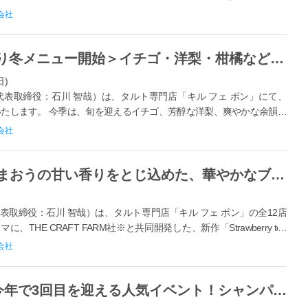
。 今回の...
会社
【キル フェ ボン】＜ 12月1日より冬メニュー開始＞イチゴ・洋梨・柑橘など冬の訪れを告げるタルトが勢揃い！
日)
表取締役：石川 智哉）は、タルト専門店「キル フェ ボン」にて、
開始いたします。 今季は、旬を迎えるイチゴ、芳醇な洋梨、爽やかな余韻の
りやみずみずしさ...
会社
【キル フェ ボン】＜新発売＞あまおうの甘い香りをとじ込めた、華やかなブレンドティーが登場！新作「 Strawberry tea ～福岡県産 あまおうのブレンド～」
取締役：石川 智哉）は、タルト専門店「キル フェ ボン」の全12店
HE CRAFT FARM社※と共同開発した、新作「Strawberry tea
会社
【キル フェ ボン×ボランジェ】今年で3回目を迎える人気イベント！シャンパーニュとタルトのマリアージュを楽しむコラボレーション企画「ペアリングイベント」開催