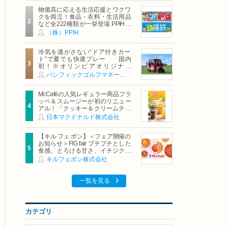
物価高に応える生活応援とワクワ
クを両立！食品・衣料・生活用品
など全222種類が一挙登場 PPIHグ
ループ「夏福袋」＆セール 8月6日
（株）PPIH
(木)より順次スタート
冷気を逃がさない“ドア付きカー
ト”で夏でも快適プレー 国内
初！※オリンピアオリジナル
「AirCon Cart（エアコンカー
パシフィックゴルフマネージメント株式会社
ト）」導入 | ＰＧＭ
McCaféの人気レギュラー商品フラ
ッペ＆スムージーが初のリニュー
アル！「クッキー＆クリームチョ
コフラッペ」「マンゴースムージ
日本マクドナルド株式会社
ー」8月5日（水）から販売開始
【キル フェ ボン】＜フェア開催の
お知らせ＞FIG fair プチプチとした
食感、とろける甘さ、イチジクの
魅力をたっぷりと。新作を含め、
キルフェボン株式会社
イチジク尽くしの全4種が登場8月
20日（木）スタート
一覧を見る
カテゴリ