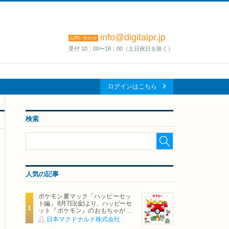
info@digitalpr.jp
お問い合わせ
受付 10：00〜18：00（土日祝日を除く）
ログインはこちら
検索
人気の記事
ポケモン夏マック「ハッピーセッ
ト編」 8月7日(金)より、ハッピーセ
ット『ポケモン』のおもちゃが期
間限定登場
日本マクドナルド株式会社