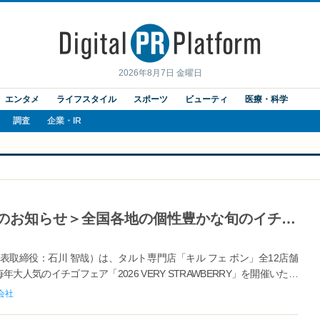
2026年8月7日 金曜日
エンタメ
ライフスタイル
スポーツ
ビューティ
医療・科学
調査
企業・IR
【キル フェ ボン】＜フェア開催のお知らせ＞全国各地の個性豊かな旬のイチゴが勢揃い！ショーケースを赤く彩る1週間 毎年大人気のフェア「2026 VERY STRAWBERRY」
取締役：石川 智哉）は、タルト専門店「キル フェ ボン」全12店舗
、毎年大人気のイチゴフェア「2026 VERY STRAWBERRY」を開催いたし
会社