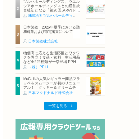
ツルハホールディングス、ウエル
シアホールディングスとの経営統
合後初となる「第26回JAPANドラ
ッグストアショー」に出展
株式会社ツルハホールディングス
日本製鉄 2026年夏季における勤
務施策および節電施策について
日本製鉄株式会社
物価高に応える生活応援とワクワ
クを両立！食品・衣料・生活用品
など全222種類が一挙登場 PPIHグ
ループ「夏福袋」＆セール 8月6日
（株）PPIH
(木)より順次スタート
McCaféの人気レギュラー商品フラ
ッペ＆スムージーが初のリニュー
アル！「クッキー＆クリームチョ
コフラッペ」「マンゴースムージ
日本マクドナルド株式会社
ー」8月5日（水）から販売開始
一覧を見る