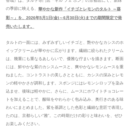
智哉）は、タルト専門店「キル フェ ボン」の京都店にて、新緑
の季節に映える、
華やかな新作「イチゴとレモンのタルト ～葵
彩～」を、2026年5月1日(金)～6月30日(火)までの期間限定で発
売いたします。
タルトの一面には、みずみずしいイチゴと、艶やかなカシスのホ
イップクリームが華やかに広がります。繊細に絞られたクリーム
は、幾重にも重なるあしらいで、優雅な佇まいを描きます。断面
には、鮮やかな紫のカシスムースと、爽やかなレモンムースを重
ねました。コントラストの美しさとともに、カシスの深みとレモ
ンの軽やかさが調和します。スポンジにはレモンシロップを染み
込ませ、後味は軽やかに。さらに、ムースにホワイトチョコレー
トを加えることで、酸味をやわらかく包み込み、奥行きのある味
わいにまとめました。紫を基調とした色彩と繊細な意匠で表現し
たのは、京都らしい“雅”。この時期だけの彩りと味わいを、ぜひ
お楽しみください。