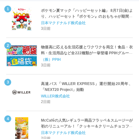
ポケモン夏マック「ハッピーセット編」 8月7日(金)よ
り、ハッピーセット『ポケモン』のおもちゃが期間限
定登場
日本マクドナルド株式会社
3日前
物価高に応える生活応援とワクワクを両立！食品・衣
料・生活用品など全222種類が一挙登場 PPIHグループ
「夏福袋」＆セール 8月6日(木)より順次スタート
（株）PPIH
3日前
高速バス「WILLER EXPRESS」運行開始20周年、
「NEXT20 Project」始動
WILLER株式会社
2日前
McCaféの人気レギュラー商品フラッペ＆スムージーが
初のリニューアル！「クッキー＆クリームチョコフラ
ッペ」「マンゴースムージー」8月5日（水）から販売
日本マクドナルド株式会社
開始
2日前