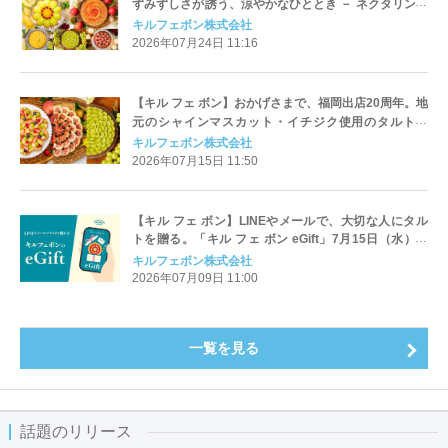
ずみずしさが誘う、涼やかなひととき － ネクタリン・
イチジク・ブドウ、晩夏の旬を集めた全27種、8月1日
キルフェボン株式会社
（土）スタート
2026年07月24日 11:16
【キル フェ ボン】おかげさまで、福岡出店20周年。地
元のシャインマスカット・イチジク使用のタルトな
ど、福岡だけの限定タルト4種が登場。
キルフェボン株式会社
2026年07月15日 11:50
【キル フェ ボン】LINEやメールで、大切な人にタル
トを贈る。「キル フェ ボン eGift」7月15日（水）ス
タート。
キルフェボン株式会社
2026年07月09日 11:00
一覧を見る
話題のリリース