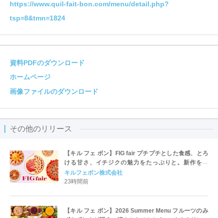
https://www.quil-fait-bon.com/menu/detail.php?
tsp=8&tmn=1824
資料PDFのダウンロード
ホームページ
画像ファイルのダウンロード
その他のリリース
【キル フェ ボン】FIG fair プチプチとした食感、とろ
ける甘さ、イチジクの魅力をたっぷりと。新作を含
め、イチジク尽くしの全4種が登場8月20日（木）スタ
キルフェボン株式会社
ート
23時間前
【キル フェ ボン】2026 Summer Menu フルーツのみ