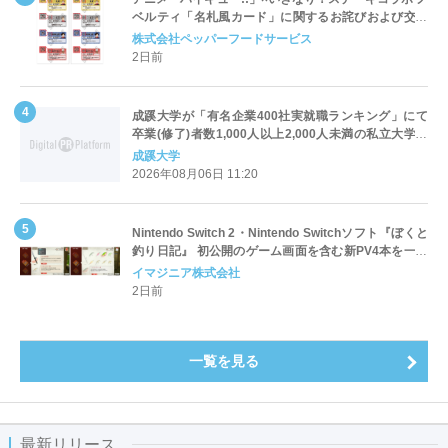
ベルティ「名札風カード」に関するお詫びおよび交換
対応についてのご案内
株式会社ペッパーフードサービス
2日前
成蹊大学が「有名企業400社実就職ランキング」にて
卒業(修了)者数1,000人以上2,000人未満の私立大学で
全国第1位を獲得！～実就職率は26.5%（前年比＋
成蹊大学
4.3pt）に伸長、東京の私立大学でも10位にランクイン
2026年08月06日 11:20
～
Nintendo Switch 2・Nintendo Switchソフト『ぼくと
釣り日記』 初公開のゲーム画面を含む新PV4本を一挙
公開！
イマジニア株式会社
2日前
一覧を見る
最新リリース