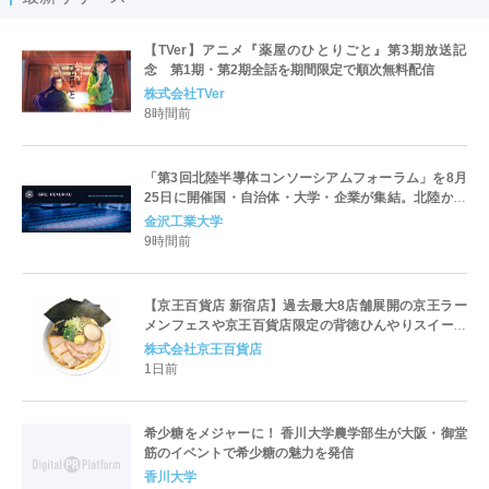
【TVer】アニメ『薬屋のひとりごと』第3期放送記
念 第1期・第2期全話を期間限定で順次無料配信
株式会社TVer
8時間前
「第3回北陸半導体コンソーシアムフォーラム」を8月
25日に開催国・自治体・大学・企業が集結。北陸から
世界に向けた半導体産業の発展とエコシステム形成を
金沢工業大学
議論
9時間前
【京王百貨店 新宿店】過去最大8店舗展開の京王ラー
メンフェスや京王百貨店限定の背徳ひんやりスイーツ
など、実演グルメが充実 過去最長21日間、計90店舗
株式会社京王百貨店
出店の 「大北海道展」
1日前
希少糖をメジャーに！ 香川大学農学部生が大阪・御堂
筋のイベントで希少糖の魅力を発信
香川大学