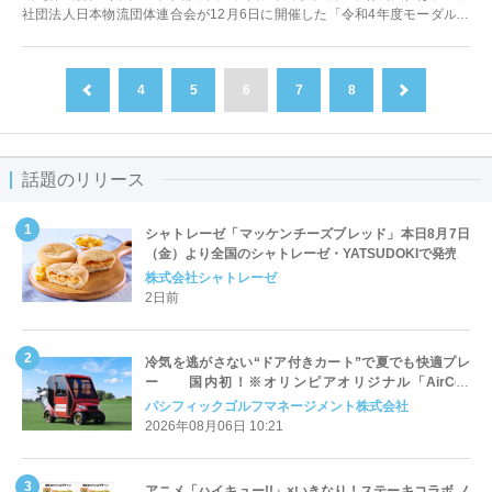
社団法人日本物流団体連合会が12月6日に開催した「令和4年度モーダルシ
フト取り組み優良事業者・表彰制度...
4
5
6
7
8
前へ
次へ
話題のリリース
シャトレーゼ「マッケンチーズブレッド」本日8月7日
（金）より全国のシャトレーゼ・YATSUDOKIで発売
株式会社シャトレーゼ
2日前
冷気を逃がさない“ドア付きカート”で夏でも快適プレ
ー 国内初！※オリンピアオリジナル「AirCon
Cart（エアコンカート）」導入 | ＰＧＭ
パシフィックゴルフマネージメント株式会社
2026年08月06日 10:21
アニメ「ハイキュー!!」×いきなり！ステーキコラボ ノ