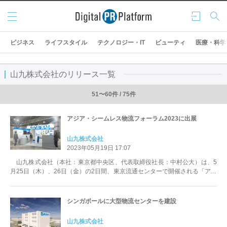
メニ
ログ
検索
ュー
イン
ビジネス
ライフスタイル
テクノロジー・IT
ビューティ
医療・科学
山九株式会社のリリース一覧
51〜60件 / 75件
アジア・シームレス物流フォーラム2023に出展
山九株式会社
2023年05月19日 17:07
山九株式会社（本社：東京都中央区、代表取締役社長：中村公大）は、5
月25日（木）、26日（金）の2日間、東京流通センターで開催される「アジ
ア・シームレス物流フォーラム2...
シンガポールに大型物流センターを建設
山九株式会社