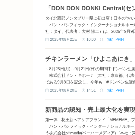
タイ北西部ノンタブリー県に初出店！日本の“おい
パン・パシフィック・インターナショナルホールディングス（
社：タイ、代表者：大村 悌二）は、2025年9
て「DON DON DONKI Cent...
2025年08月21日
10:00
（株）PPIH
～8月25日(月)～9月21日(日)の期間中ドンペ
株式会社ドン・キホーテ（本社：東京都、代表
である9月8日を記念し、今年も「#ドンペン生誕祭
ラクターコラボレーションをはじめ、SNS投稿キャ
2025年08月20日
14:51
（株）PPIH
第一弾 花王新ヘアケアブランド「MEMEME」
パン・パシフィック・インターナショナルホール
う株式会社pHmedia(ペーハーメディア)（本社