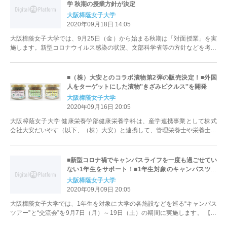
学 秋期の授業方針が決定
大阪樟蔭女子大学
2020年09月18日 14:05
大阪樟蔭女子大学では、9月25日（金）から始まる秋期は「対面授業」を実
施します。新型コロナウイルス感染の状況、文部科学省等の方針などを考慮
して、本学の様々な活動指標を...
■（株）大安とのコラボ漬物第2弾の販売決定！■外国
人をターゲットにした漬物''きざみピクルス''を開発
大阪樟蔭女子大学
2020年09月16日 20:05
大阪樟蔭女子大学 健康栄養学部健康栄養学科は、産学連携事業として株式
会社大安だいやす（以下、（株）大安）と連携して、管理栄養士や栄養士を
目指す学生の知識を活かした新し...
■新型コロナ禍でキャンパスライフを一度も過ごせてい
ない1年生をサポート！■1年生対象のキャンパスツア
ーを実施
大阪樟蔭女子大学
2020年09月09日 20:05
大阪樟蔭女子大学では、1年生を対象に大学の各施設などを巡る“キャンパス
ツアー”と“交流会”を9月7日（月）～19日（土）の期間に実施します。 【本
件のポイント...