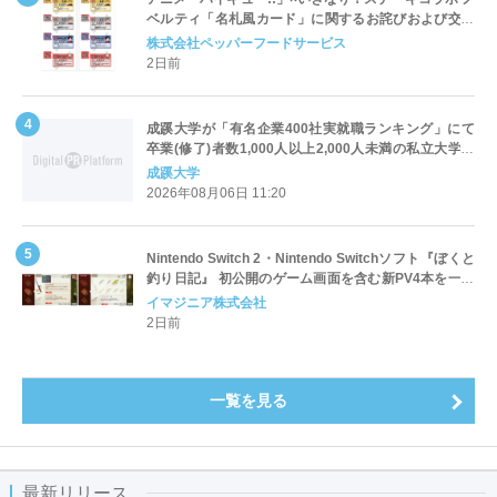
ベルティ「名札風カード」に関するお詫びおよび交換
対応についてのご案内
株式会社ペッパーフードサービス
2日前
成蹊大学が「有名企業400社実就職ランキング」にて
卒業(修了)者数1,000人以上2,000人未満の私立大学で
全国第1位を獲得！～実就職率は26.5%（前年比＋
成蹊大学
4.3pt）に伸長、東京の私立大学でも10位にランクイン
2026年08月06日 11:20
～
Nintendo Switch 2・Nintendo Switchソフト『ぼくと
釣り日記』 初公開のゲーム画面を含む新PV4本を一挙
公開！
イマジニア株式会社
2日前
一覧を見る
最新リリース