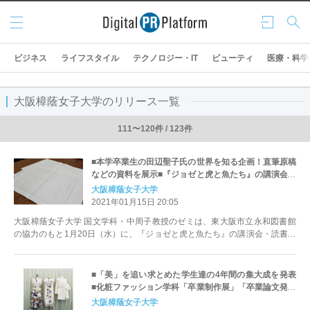
メニ
ログ
検索
ュー
イン
ビジネス
ライフスタイル
テクノロジー・IT
ビューティ
医療・科学
大阪樟蔭女子大学のリリース一覧
111〜120件 / 123件
■本学卒業生の田辺聖子氏の世界を知る企画！直筆原稿
などの資料を展示■『ジョゼと虎と魚たち』の講演会・
読書会を実施
大阪樟蔭女子大学
2021年01月15日 20:05
大阪樟蔭女子大学 国文学科・中周子教授のゼミは、東大阪市立永和図書館
の協力のもと1月20日（水）に、『ジョゼと虎と魚たち』の講演会・読書会
を行います。 【本件...
■「美」を追い求とめた学生達の4年間の集大成を発表
■化粧ファッション学科「卒業制作展」「卒業論文発表
会」を実施
大阪樟蔭女子大学