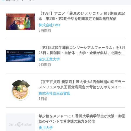
【TVer】アニメ『薬屋のひとりごと』第3期放送記
念 第1期・第2期全話を期間限定で順次無料配信
株式会社TVer
8時間前
「第3回北陸半導体コンソーシアムフォーラム」を8月
25日に開催国・自治体・大学・企業が集結。北陸から
世界に向けた半導体産業の発展とエコシステム形成を
金沢工業大学
議論
9時間前
【京王百貨店 新宿店】過去最大8店舗展開の京王ラー
メンフェスや京王百貨店限定の背徳ひんやりスイーツ
など、実演グルメが充実 過去最長21日間、計90店舗
株式会社京王百貨店
出店の 「大北海道展」
1日前
希少糖をメジャーに！ 香川大学農学部生が大阪・御堂
筋のイベントで希少糖の魅力を発信
香川大学