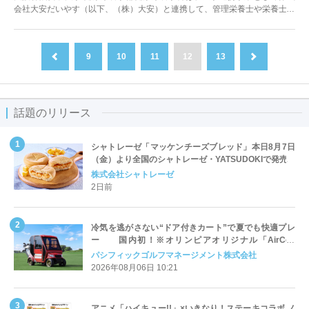
会社大安だいやす（以下、（株）大安）と連携して、管理栄養士や栄養士を
目指す学生の知識を活かした新し...
9
10
11
12
13
前へ
次へ
話題のリリース
シャトレーゼ「マッケンチーズブレッド」本日8月7日
（金）より全国のシャトレーゼ・YATSUDOKIで発売
株式会社シャトレーゼ
2日前
冷気を逃がさない“ドア付きカート”で夏でも快適プレ
ー 国内初！※オリンピアオリジナル「AirCon
Cart（エアコンカート）」導入 | ＰＧＭ
パシフィックゴルフマネージメント株式会社
2026年08月06日 10:21
アニメ「ハイキュー!!」×いきなり！ステーキコラボ ノ