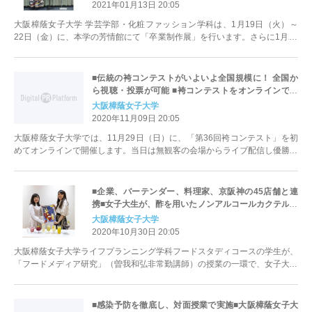
2021年01月13日 20:05
大阪樟蔭女子大学 学芸学部・化粧ファッション学科は、1月19日（火）～
22日（金）に、本学の芳情館にて「卒業制作展」を行います。さらに1月23
日（土）に「卒業論文発表...
■伝統の袴コンテストがいよいよ全国規模に！ 全国か
ら視聴・投票が可能 ■袴コンテストをオンラインで開
催
大阪樟蔭女子大学
2020年11月09日 20:05
大阪樟蔭女子大学では、11月29日（日）に、「第36回袴コンテスト」を初
めてオンラインで開催します。当日は無観客の会場からライブ配信し優勝者
を決定します。毎年、大学祭...
■企業、バーテンダー、料理家、京阪神の45店舗と連
携■女子大生が、酢を用いたノンアルコールカクテルの
レシピを開発
大阪樟蔭女子大学
2020年10月30日 20:05
大阪樟蔭女子大学ライフプランニング学科フードスタディコースの学生が、
「フードメディア研究」（曽我和弘非常勤講師）の授業の一環で、女子大学
生の目線を生かしたオルタナティ...
■感染予防を徹底し、対面授業で実施■大阪樟蔭女子大