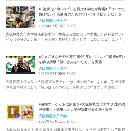
■''健康''と''食''のプロを目指す学生が考案■「コロナに
負けない！高齢者のためのフレイル予防レシピ」を考
案
大阪樟蔭女子大学
2020年07月15日 20:05
大阪樟蔭女子大学健康栄養学部・井尻吉信教授ゼミの学生が、高齢者のフレ
イル（心身の活力低下）を予防する取り組みとして「コロナに負けない︕高
齢者のためのフレイル予防レシピ...
■さまざまな分野の専門家が''笑い''について伝授■笑い
を学ぶ授業「笑いは人をつなぐ」を実施
大阪樟蔭女子大学
2020年07月09日 20:05
大阪樟蔭女子大学（大阪府東大阪市）では、全学科2年生を対象に学士課程
教育基幹科目として「笑いは人をつなぐ」を開講しています。本講義は、本
学客員教授で落語家の桂かい枝師...
■漬物マーケットに新風を■大阪樟蔭女子大学 未来の管
理栄養士・栄養士と大安が新商品を企画・販売
大阪樟蔭女子大学
2020年06月11日 20:05
大阪樟蔭女子大学 健康栄養学部健康栄養学科は、産学連携事業として株式