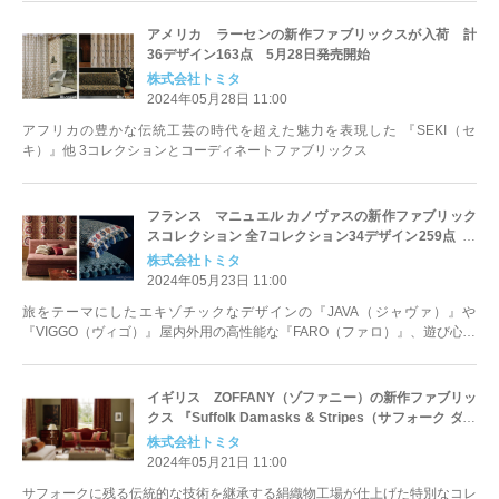
アメリカ ラーセンの新作ファブリックスが入荷 計
36デザイン163点 5月28日発売開始
株式会社トミタ
2024年05月28日 11:00
アフリカの豊かな伝統工芸の時代を超えた魅力を表現した 『SEKI（セ
キ）』他 3コレクションとコーディネートファブリックス
フランス マニュエル カノヴァスの新作ファブリック
スコレクション 全7コレクション34デザイン259点 5
月23日発売開始
株式会社トミタ
2024年05月23日 11:00
旅をテーマにしたエキゾチックなデザインの『JAVA（ジャヴァ）』や
『VIGGO（ヴィゴ）』屋内外用の高性能な『FARO（ファロ）』、遊び心溢
れるトリミングコレクション『MARCIA TRIMMINGS（マーシャ トリミング
ス）』
イギリス ZOFFANY（ゾファニー）の新作ファブリッ
クス 『Suffolk Damasks & Stripes（サフォーク ダマ
スク アンド ストライプ）』6 デザイン24 点 5 月21
株式会社トミタ
日発売開始
2024年05月21日 11:00
サフォークに残る伝統的な技術を継承する絹織物工場が仕上げた特別なコレ