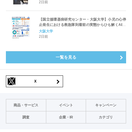
2日前
【国立循環器病研究センター・大阪大学】小児の心停
止発生における救急隊到着前の実態からひも解くAED
パッド装着と良好な神経学的転帰との関連性
大阪大学
2日前
一覧を見る
X
商品・サービス
イベント
キャンペーン
調査
企業・IR
カテゴリ