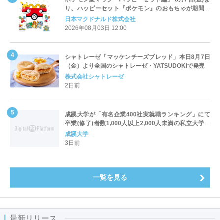
り、ハッピーセット『ポケモン』のおもちゃが期間限
定登場
日本マクドナルド株式会社
2026年08月03日 12:00
シャトレーゼ「マッケンチーズブレッド」本日8月7日
（金）より全国のシャトレーゼ・YATSUDOKIで発売
株式会社シャトレーゼ
2日前
成蹊大学が「有名企業400社実就職ランキング」にて
卒業(修了)者数1,000人以上2,000人未満の私立大学で
全国第1位を獲得！～実就職率は26.5%（前年比＋
成蹊大学
4.3pt）に伸長、東京の私立大学でも10位にランクイン
3日前
～
一覧を見る
最新リリース