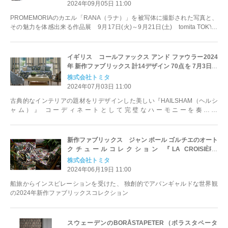
2024年09月05日 11:00
PROMEMORIAのカエル「RANA（ラナ）」を被写体に撮影された写真と、
その魅力を体感出来る作品展 9月17日(火)～9月21日(土) tomita TOKYO
にて開催
イギリス コールファックス アンド ファウラー2024
年 新作ファブリックス 計14デザイン 70点を 7月3日よ
り発売開始
株式会社トミタ
2024年07月03日 11:00
古典的なインテリアの題材をリデザインした美しい『HAILSHAM（ヘルシ
ャム）』 コーディネートとして完璧なハーモニーを奏でる
『DENBURY（デンブリー）』
新作ファブリックス ジャン ポール ゴルチエのオート
クチュールコレクション 『LA CROISIÈRE
S’AMUSE（ラ クロワジィエール アミューズ）』9デザ
株式会社トミタ
イン36点 6月19日発売開始
2024年06月19日 11:00
船旅からインスピレーションを受けた、 独創的でアバンギャルドな世界観
の2024年新作ファブリックスコレクション
スウェーデンのBORÅSTAPETER（ボラスタペータ