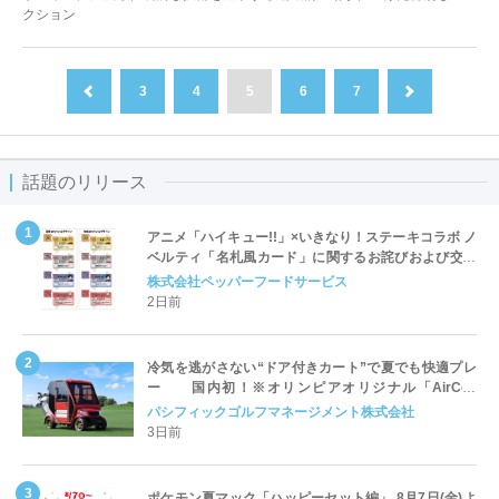
クション
3
4
5
6
7
前へ
次へ
話題のリリース
アニメ「ハイキュー!!」×いきなり！ステーキコラボ ノ
ベルティ「名札風カード」に関するお詫びおよび交換
対応についてのご案内
株式会社ペッパーフードサービス
2日前
冷気を逃がさない“ドア付きカート”で夏でも快適プレ
ー 国内初！※オリンピアオリジナル「AirCon
Cart（エアコンカート）」導入 | ＰＧＭ
パシフィックゴルフマネージメント株式会社
3日前
ポケモン夏マック「ハッピーセット編」 8月7日(金)よ