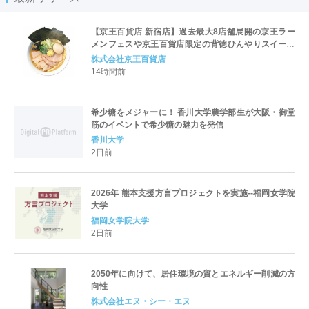
【京王百貨店 新宿店】過去最大8店舗展開の京王ラー
メンフェスや京王百貨店限定の背徳ひんやりスイーツ
など、実演グルメが充実 過去最長21日間、計90店舗
株式会社京王百貨店
出店の 「大北海道展」
14時間前
希少糖をメジャーに！ 香川大学農学部生が大阪・御堂
筋のイベントで希少糖の魅力を発信
香川大学
2日前
2026年 熊本支援方言プロジェクトを実施--福岡女学院
大学
福岡女学院大学
2日前
2050年に向けて、居住環境の質とエネルギー削減の方
向性
株式会社エヌ・シー・エヌ