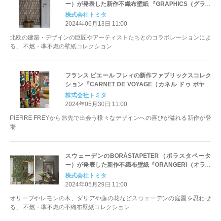
ー）が発表した新作不織布壁紙 『GRAPHICS（グラフ
ィックス）』（16デザイン39点）6月13日より発売開
株式会社トミタ
始
2024年06月13日 11:00
北欧の建築・デザインの巨匠やアーティストたちとのコラボレーションによ
る、 不燃・準不燃の壁紙コレクション
フランス ピエール フレィの新作ファブリックスコレク
ション『CARNET DE VOYAGE（カネル ドゥ ボヤー
ジュ）』や屋外でも使えるファブリックスなど計88デ
株式会社トミタ
ザイン392点 5月30日発売開始
2024年05月30日 11:00
PIERRE FREYから旅先で出会う様々なデザインへの喜びが溢れる新作が登
場
スウェーデンのBORÅSTAPETER（ボラスタペータ
ー）が発表した新作不織布壁紙『ORANGERI（オラン
ジェリ）』(8デザイン30点) ５月29日より発売開始
株式会社トミタ
2024年05月29日 11:00
オリーブやレモンの木、ダリアや藤の花などスウェーデンの庭園を思わせ
る、 不燃・準不燃の不織布壁紙コレクション