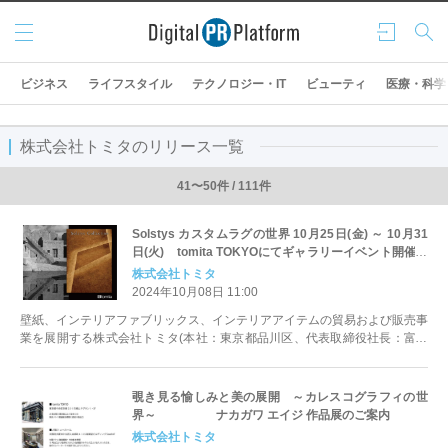
メニ
ログ
検索
ュー
イン
ビジネス
ライフスタイル
テクノロジー・IT
ビューティ
医療・科学
株式会社トミタのリリース一覧
41〜50件 / 111件
Solstys カスタムラグの世界 10月25日(金) ～ 10月31
日(火) tomita TOKYOにてギャラリーイベント開催の
ご案内
株式会社トミタ
2024年10月08日 11:00
壁紙、インテリアファブリックス、インテリアアイテムの貿易および販売事
業を展開する株式会社トミタ(本社：東京都品川区、代表取締役社長：富田
亙正)は、10月25日...
覗き見る愉しみと美の展開 ～カレスコグラフィの世
界～ ナカガワ エイジ 作品展のご案内
株式会社トミタ