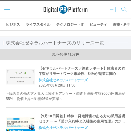
メニ
ログ
検索
ュー
イン
ビジネス
ライフスタイル
テクノロジー・IT
ビューティ
医療・科学
株式会社ゼネラルパートナーズのリリース一覧
31〜40件 / 157件
【ゼネラルパートナーズ／調査レポート】障害者の約
半数がリモートワーク未経験、84%が副業に関心
株式会社ゼネラルパートナーズ
2025年08月28日 11:50
～障害者の働き方と収入に関するアンケート調査を発表 年収300万円未満が
55%、物価上昇の影響96%が実感～
【9月18日開催】精神・発達障害のある方の採用基礎
セミナー ～「受け入れ時と入社後の雇用管理」のポイ
ント編～
株式会社ゼネラルパートナーズ