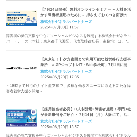
【7月24日開催】無料オンラインセミナー ～人材を活
かす障害者雇用のために～ 押さえておくべき面接のポ
イント
株式会社ゼネラルパートナーズ
2025年07月08日 11:57
障害者の就労支援を中心にソーシャルビジネスを展開する株式会社ゼネラル
パートナーズ（本社：東京都千代田区、代表取締役社長：進藤均）は、7月
24日(木)に、障害者雇用のための...
【東京初！】夕方夜間まで利用可能な就労移行支援事
業所 「atGPジョブトレIT・Web浜松町」7月1日に開所
株式会社ゼネラルパートナーズ
2025年06月20日 17:35
～19時まで対応のナイト型支援で、多様な働き方ニーズに応える新たな障
害者就労支援を開始～
【採用担当者必見】IT人材活用×障害者雇用！専門3社
が最新事例をご紹介 ～7月14日（月）大阪にて、活躍
の第一歩を「知る」フォーラム開催！～
株式会社ゼネラルパートナーズ
2025年06月20日 13:57
障害者の就労支援を中心にソーシャルビジネスを展開する株式会社ゼネラル