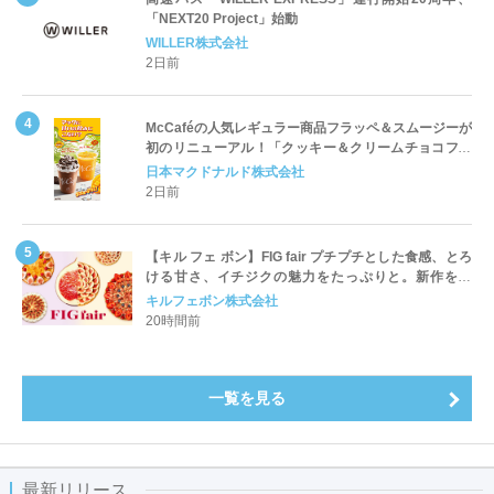
「NEXT20 Project」始動
WILLER株式会社
2日前
McCaféの人気レギュラー商品フラッペ＆スムージーが
初のリニューアル！「クッキー＆クリームチョコフラ
ッペ」「マンゴースムージー」8月5日（水）から販売
日本マクドナルド株式会社
開始
2日前
【キル フェ ボン】FIG fair プチプチとした食感、とろ
ける甘さ、イチジクの魅力をたっぷりと。新作を含
め、イチジク尽くしの全4種が登場8月20日（木）スタ
キルフェボン株式会社
ート
20時間前
一覧を見る
最新リリース