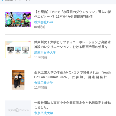
【初配信】TVerで『水曜日のダウンタウン』過去の傑
作エピソード計12本を4か月連続無料配信
株式会社TVer
8時間前
武庫川女子大学とリブドゥコーポレーションが高齢者
施設のレクリエーションにおける動画活用の効果を共
同研究へ
武庫川女子大学
11時間前
金沢工業大学の学生がバンコクで開催された「Youth
Co:Lab Summit 2026」に参加。国連開発計画
（UNDP）とCiti Foundation主催のイベントで
金沢工業大学
11時間前
一般社団法人東京中小企業家同友会と包括協定を締結
しました。
帝京平成大学