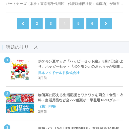
パートナーズ（本社：東京都千代田区 代表取締役社長：進藤均）が運営す
る就労移行支援事業所「atGPジョ...
2
3
4
5
6
前へ
次へ
話題のリリース
ポケモン夏マック「ハッピーセット編」 8月7日(金)よ
り、ハッピーセット『ポケモン』のおもちゃが期間限
定登場
日本マクドナルド株式会社
3日前
物価高に応える生活応援とワクワクを両立！食品・衣
料・生活用品など全222種類が一挙登場 PPIHグループ
「夏福袋」＆セール 8月6日(木)より順次スタート
（株）PPIH
3日前
高速バス「WILLER EXPRESS」運行開始20周年、