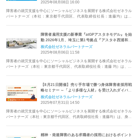
2025年08月08日 16:00
障害者の就労支援を中心にソーシャルビジネスを展開する株式会社ゼネラル
パートナーズ（本社：東京都千代田区、代表取締役社長：進藤均）は、
2025年9月18日(木)に、精神障害...
障害者雇用支援の新事業『atGPアスタネモデル』を始
動 2026年1月、埼玉に第1号拠点『アスタネ西浦和』
を開所
株式会社ゼネラルパートナーズ
2025年08月06日 11:58
障害者の就労支援を中心にソーシャルビジネスを展開する株式会社ゼネラル
パートナーズ（本社：東京都千代田区、代表取締役社長：進藤 均）は、こ
の度、農業で障害者の活躍を実現する...
【8月21日開催】売り手市場で勝つ身体障害者採用戦
略セミナー ～「より多様な人材」を受け入れダイバー
シティ推進のポイントを解説～
株式会社ゼネラルパートナーズ
2025年07月31日 14:50
障害者の就労支援を中心にソーシャルビジネスを展開する株式会社ゼネラル
パートナーズ（本社：東京都千代田区、代表取締役社長：進藤均）は、身体
障害者の求職者市況をテーマに、採用...
精神・発達障害のある求職者の採用におけるポイント