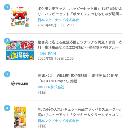
ポケモン夏マック「ハッピーセット編」 8月7日(金)よ
り、ハッピーセット『ポケモン』のおもちゃが期間限
定登場
日本マクドナルド株式会社
2026年08月03日 12:00
物価高に応える生活応援とワクワクを両立！食品・衣
料・生活用品など全222種類が一挙登場 PPIHグループ
「夏福袋」＆セール 8月6日(木)より順次スタート
（株）PPIH
2026年08月03日 12:00
高速バス「WILLER EXPRESS」運行開始20周年、
「NEXT20 Project」始動
WILLER株式会社
2日前
McCaféの人気レギュラー商品フラッペ＆スムージーが
初のリニューアル！「クッキー＆クリームチョコフラ
ッペ」「マンゴースムージー」8月5日（水）から販売
日本マクドナルド株式会社
開始
2日前