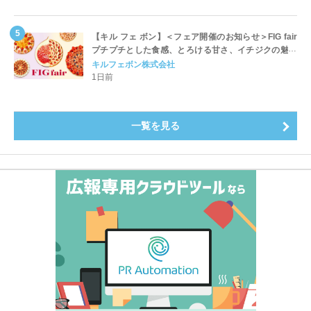
【キル フェ ボン】＜フェア開催のお知らせ＞FIG fair
プチプチとした食感、とろける甘さ、イチジクの魅力
をたっぷりと。新作を含め、イチジク尽くしの全4種が
キルフェボン株式会社
登場8月20日（木）スタート
1日前
一覧を見る