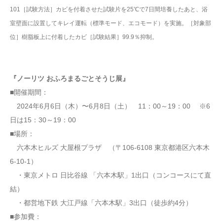
101［試験方法］カビを付着させた試験片を25℃で7日間培養したあと、浴
室壁面に設置してキレイ運転（標準モード、エコモード）を実施。［対象部
位］樹脂板上に付着したカビ［試験結果］99.9％抑制。
『ノーリツ おふろまるごとそうじ展』
■開催期間：
2024年6月6日（木）〜6月8日（土） 11：00～19：00 ※6
日は15：30～19：00
■場所：
六本木ヒルズ 大屋根プラザ （〒106-6108 東京都港区六本木
6-10-1）
・東京メトロ 日比谷線 「六本木駅」1出口（コンコースにて直
結）
・都営地下鉄 大江戸線「六本木駅」3出口（徒歩約4分）
■参加費：