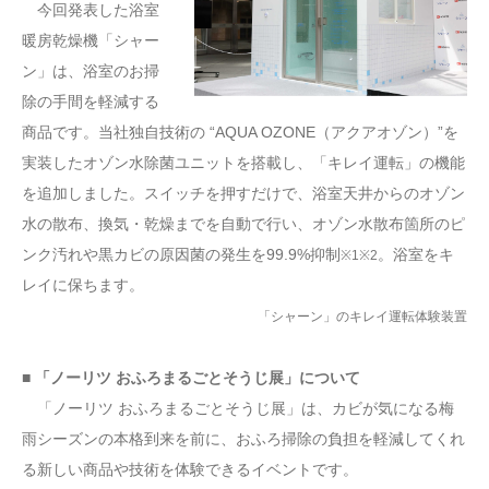
今回発表した浴室
暖房乾燥機「シャー
ン」は、浴室のお掃
除の手間を軽減する
商品です。当社独自技術の “AQUA OZONE（アクアオゾン）”を
実装したオゾン水除菌ユニットを搭載し、「キレイ運転」の機能
を追加しました。スイッチを押すだけで、浴室天井からのオゾン
水の散布、換気・乾燥までを自動で行い、オゾン水散布箇所のピ
ンク汚れや黒カビの原因菌の発生を99.9%抑制
。浴室をキ
※1※2
レイに保ちます。
「シャーン」のキレイ運転体験装置
■ 「ノーリツ おふろまるごとそうじ展」について
「ノーリツ おふろまるごとそうじ展」は、カビが気になる梅
雨シーズンの本格到来を前に、おふろ掃除の負担を軽減してくれ
る新しい商品や技術を体験できるイベントです。