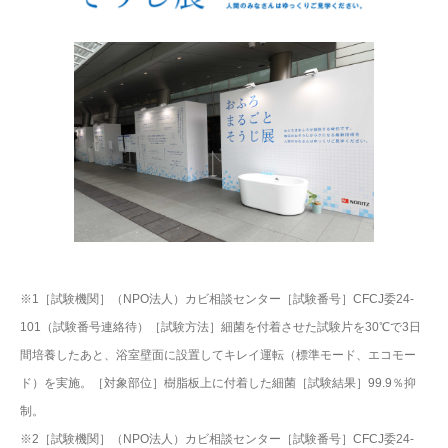
※1［試験機関］（NPO法人）カビ相談センター［試験番号］CFCJ委24-
101（試験番号連絡待）［試験方法］細菌を付着させた試験片を30℃で3日
間培養したあと、浴室壁面に設置してキレイ運転（標準モード、エコモー
ド）を実施。［対象部位］樹脂板上に付着した細菌［試験結果］99.9％抑
制。
※2［試験機関］（NPO法人）カビ相談センター［試験番号］CFCJ委24-