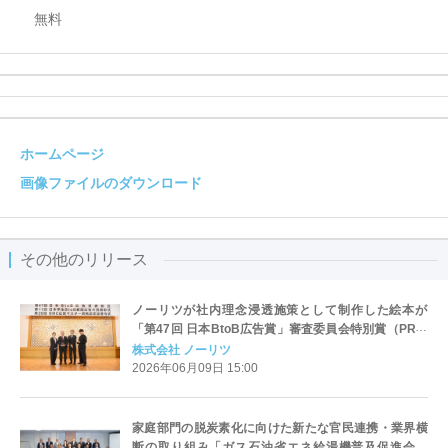
無料
ホームページ
画像ファイルのダウンロード
その他のリリース
ノーリツが社内理念浸透施策として制作した絵本が
「第47回 日本BtoB広告賞」審査委員会特別賞（PR誌
の部）を受賞
株式会社 ノーリツ
2026年06月09日 15:00
家庭部門の脱炭素化に向けた新たな官民連携・業界横
断の取り組み「ガス石油省エネ給湯機普及促進会議