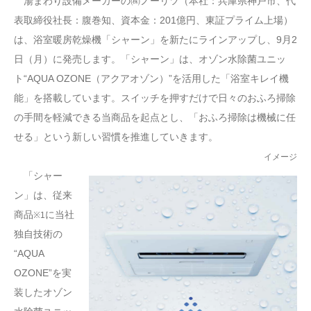
湯まわり設備メーカーの㈱ノーリツ（本社：兵庫県神戸市、代
表取締役社長：腹巻知、資本金：201億円、東証プライム上場）
は、浴室暖房乾燥機「シャーン」を新たにラインアップし、9月2
日（月）に発売します。「シャーン」は、オゾン水除菌ユニッ
ト“AQUA OZONE（アクアオゾン）”を活用した「浴室キレイ機
能」を搭載しています。スイッチを押すだけで日々のおふろ掃除
の手間を軽減できる当商品を起点とし、「おふろ掃除は機械に任
せる」という新しい習慣を推進していきます。
イメージ
「シャー
ン」は、従来
商品
に当社
※1
独自技術の
“AQUA
OZONE”を実
装したオゾン