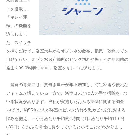
水除菌ユニッ
トを搭載し、
「キレイ運
転」の機能を
追加しまし
た。スイッチ
を押すだけで、浴室天井からオゾン水の散布、換気・乾燥までを
自動で行い、オゾン水散布箇所のピンク汚れや黒カビの原因菌の
発生を99.9%抑制
。浴室をキレイに保ちます。
※2※3
開発の背景には、共働き世帯が年々増加し、時短家電や便利な
アイテムが増えている一方で、浴室は未だに人の手で掃除をして
いる状況があります。当社が実施したおふろ掃除に関する調査
では、約55％の人が浴室のピンク汚れや黒カビなどに対する
※4
悩みを抱え、一か月あたり平均約6時間（1日あたり平均11.6分
×30日）をおふろ掃除に費やしているということがわかりまし