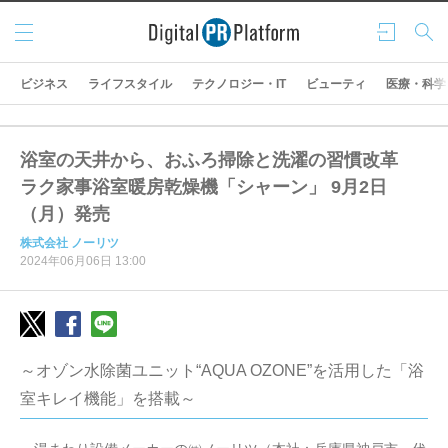
メニ
ログ
検索
ュー
イン
ビジネス
ライフスタイル
テクノロジー・IT
ビューティ
医療・科学
浴室の天井から、おふろ掃除と洗濯の習慣改革
ラク家事浴室暖房乾燥機「シャーン」 9月2日
（月）発売
株式会社 ノーリツ
2024年06月06日 13:00
～オゾン水除菌ユニット“AQUA OZONE”を活用した「浴
室キレイ機能」を搭載～