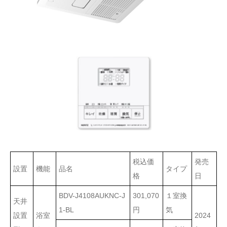
税込価
発売
設置
機能
品名
タイプ
格
日
BDV-J4108AUKNC-J
301,070
１室換
天井
1-BL
円
気
設置
浴室
2024