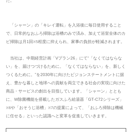
た。
「シャーン」の「キレイ運転」を入浴後に毎日使用すること
で、日常的なおふろ掃除は浴槽のみで済み、加えて浴室全体のカ
ビ掃除は月1回
程度に抑えられ、家事の負担が軽減されます。
※5
当社は、中期経営計画「Vプラン26」にて“「なくてはならな
い」を、届けつづけるために。「なくてはならない」を、新しく
つくるために。”を2030年に向けたビジョンステートメントに据
え、豊かな暮しと地球への貢献を両立できる社会の実現に向けた
商品・サービスの創出を目指しています。「シャーン」ととも
に、W除菌機能を搭載したガスふろ給湯器「GT-C72シリーズ」
や「おそうじ浴槽」
の提案によって、「おふろ掃除は機械
※6
※7
に任せる」といった認識へと変革を促進していきます。