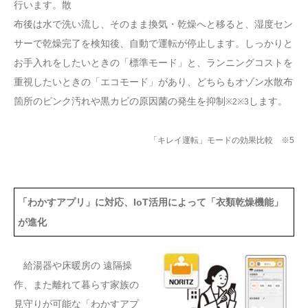
行います。散
布後は水で洗い流し、そのまま換気・乾燥へと移ると、湿度セン
サーで乾燥完了を検知後、自動で運転が停止します。しっかりと
お手入れをしたいときの「標準モード」と、ランニングコストを
重視したいときの「エコモード」があり、どちらもオゾン水散布
箇所のピンク汚れや黒カビの原因菌の発生を抑制
します。
※2※3
「キレイ運転」モードの効果比較 ※5
「わかすアプリ」に対応、IoT活用によって「衣類乾燥機能」
が進化
給湯器や床暖房の 遠隔操
作、また離れて暮らす家族の
見守りが可能な「わかすアプ