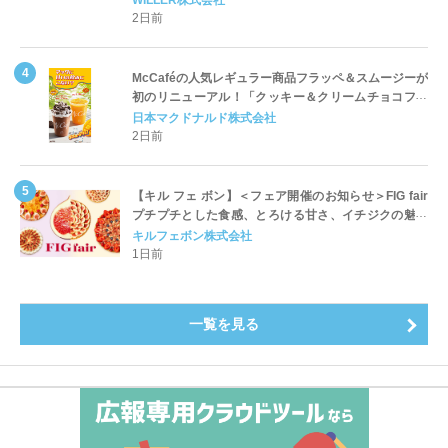
2日前
McCaféの人気レギュラー商品フラッペ＆スムージーが
初のリニューアル！「クッキー＆クリームチョコフラ
ッペ」「マンゴースムージー」8月5日（水）から販売
日本マクドナルド株式会社
開始
2日前
【キル フェ ボン】＜フェア開催のお知らせ＞FIG fair
プチプチとした食感、とろける甘さ、イチジクの魅力
をたっぷりと。新作を含め、イチジク尽くしの全4種が
キルフェボン株式会社
登場8月20日（木）スタート
1日前
一覧を見る