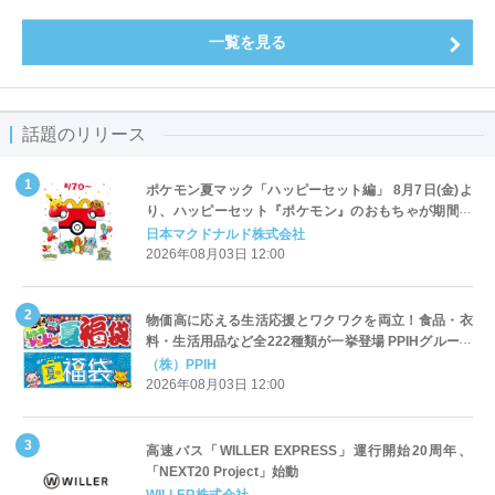
一覧を見る
話題のリリース
ポケモン夏マック「ハッピーセット編」 8月7日(金)よ
り、ハッピーセット『ポケモン』のおもちゃが期間限
定登場
日本マクドナルド株式会社
2026年08月03日 12:00
物価高に応える生活応援とワクワクを両立！食品・衣
料・生活用品など全222種類が一挙登場 PPIHグループ
「夏福袋」＆セール 8月6日(木)より順次スタート
（株）PPIH
2026年08月03日 12:00
高速バス「WILLER EXPRESS」運行開始20周年、
「NEXT20 Project」始動
WILLER株式会社