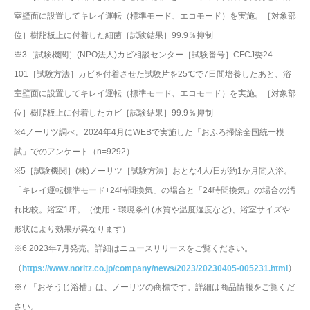
室壁面に設置してキレイ運転（標準モード、エコモード）を実施。［対象部
位］樹脂板上に付着した細菌［試験結果］99.9％抑制
※3［試験機関］(NPO法人)カビ相談センター［試験番号］CFCJ委24-
101［試験方法］カビを付着させた試験片を25℃で7日間培養したあと、浴
室壁面に設置してキレイ運転（標準モード、エコモード）を実施。［対象部
位］樹脂板上に付着したカビ［試験結果］99.9％抑制
※4ノーリツ調べ。2024年4月にWEBで実施した「おふろ掃除全国統一模
試」でのアンケート（n=9292）
※5［試験機関］(株)ノーリツ［試験方法］おとな4人/日が約1か月間入浴。
「キレイ運転標準モード+24時間換気」の場合と「24時間換気」の場合の汚
れ比較。浴室1坪。（使用・環境条件(水質や温度湿度など)、浴室サイズや
形状により効果が異なります）
※6 2023年7月発売。詳細はニュースリリースをご覧ください。
（
）
https://www.noritz.co.jp/company/news/2023/20230405-005231.html
※7 「おそうじ浴槽」は、ノーリツの商標です。詳細は商品情報をご覧くだ
さい。