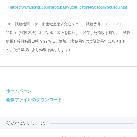
（
https://www.noritz.co.jp/product/kyutou_bath/etc/osoujiyokusou.html
）
※8［試験機関］(株）衛生微生物研究センター［試験番号］2021D-BT-
11017［試験方法］オゾン水に菌液を接種し、残存した菌数を測定。［試験
結果］接触時間10秒で99％以上除菌。(実使用での実証効果ではありませ
ん。使用環境により効果は異なります）
ホームページ
画像ファイルのダウンロード
その他のリリース