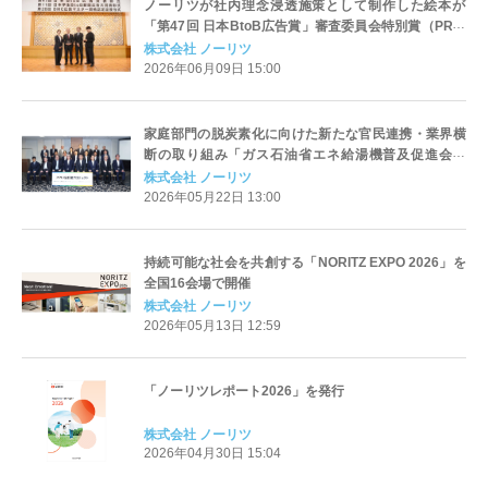
ノーリツが社内理念浸透施策として制作した絵本が
「第47回 日本BtoB広告賞」審査委員会特別賞（PR誌
の部）を受賞
株式会社 ノーリツ
2026年06月09日 15:00
家庭部門の脱炭素化に向けた新たな官民連携・業界横
断の取り組み「ガス石油省エネ給湯機普及促進会議
（スマいる給湯プロジェクト）」設立
株式会社 ノーリツ
2026年05月22日 13:00
持続可能な社会を共創する「NORITZ EXPO 2026」を
全国16会場で開催
株式会社 ノーリツ
2026年05月13日 12:59
「ノーリツレポート2026」を発行
株式会社 ノーリツ
2026年04月30日 15:04