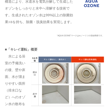
構造により、水道水を電気分解して生成した
オゾンをしっかりと水中へ溶解する技術で
す。生成されたオゾン水は99%以上の除菌効
果
を持ち、除菌・脱臭効果を実現します。
※8
“AQUA OZONE”マークは㈱ノーリツの登録商標です。
■「キレイ運転」概要
水による浴
室の予備洗い
の後、壁や床
面、水が溜ま
りやすい箇所
（排水口な
ど）へのオゾ
ン水の散布を