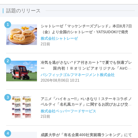
話題のリリース
シャトレーゼ「マッケンチーズブレッド」本日8月7日
（金）より全国のシャトレーゼ・YATSUDOKIで発売
株式会社シャトレーゼ
2日前
冷気を逃がさない“ドア付きカート”で夏でも快適プレ
ー 国内初！※オリンピアオリジナル「AirCon
Cart（エアコンカート）」導入 | ＰＧＭ
パシフィックゴルフマネージメント株式会社
2026年08月06日 10:21
アニメ「ハイキュー!!」×いきなり！ステーキコラボ ノ
ベルティ「名札風カード」に関するお詫びおよび交換
対応についてのご案内
株式会社ペッパーフードサービス
2日前
成蹊大学が「有名企業400社実就職ランキング」にて