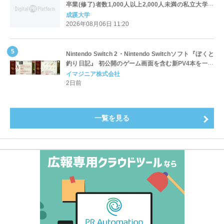
卒業(修了)者数1,000人以上2,000人未満の私立大学で
全国第1位を獲得！～実就職率は26.5%（前年比＋
成蹊大学
4.3pt）に伸長、東京の私立大学でも10位にランクイン
2026年08月06日 11:20
～
Nintendo Switch 2・Nintendo Switchソフト『ぼくと
釣り日記』 初公開のゲーム画面を含む新PV4本を一挙
公開！
イマジニア株式会社
2日前
一覧を見る