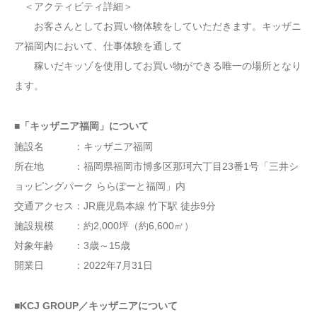
＜アクティビティ詳細＞
お客さんとしてお買い物体験をしていただきます。キッザニ
ア福岡内において、仕事体験を通して
稼いだキッゾを使用してお買い物ができる唯一の場所となり
ます。
■「キッザニア福岡」について
施設名 ：キッザニア福岡
所在地 ：福岡県福岡市博多区那珂六丁目23番1号「三井シ
ョッピングパーク ららぽーと福岡」内
交通アクセス：JR鹿児島本線 竹下駅 徒歩9分
施設規模 ：約2,000坪（約6,600㎡）
対象年齢 ：3歳～15歳
開業日 ：2022年7月31日
■KCJ GROUP／キッザニアについて