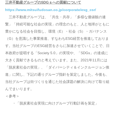
三井不動産グループのSDGｓへの貢献について
https://www.mitsuifudosan.co.jp/corporate/esg_csr/
三井不動産グループは、「共生・共存」「多様な価値観の連
繋」「持続可能な社会の実現」の理念のもと、人と地球がともに
豊かになる社会を目指し、環境（E）・社会（S）・ガバナンス
（G）を意識した事業推進、すなわちESG経営を推進しておりま
す。当社グループのESG経営をさらに加速させていくことで、日
本政府が提唱する「Society 5.0」の実現や、「SDGs」の達成に
大きく貢献できるものと考えています。また、2021年11月には
「脱炭素社会の実現」、「ダイバーシティ＆インクルージョン推
進」に関し、下記の通りグループ指針を策定しました。今後も、
当社グループは街づくりを通じた社会課題の解決に向けて取り組
んでまいります。
＜参考＞
・「脱炭素社会実現に向けグループ行動計画を策定」