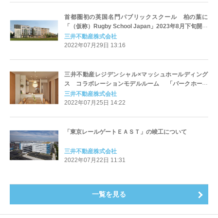
首都圏初の英国名門パブリックスクール 柏の葉に
「（仮称）Rugby School Japan」2023年8月下旬開校
予定
三井不動産株式会社
2022年07月29日 13:16
三井不動産レジデンシャル×マッシュホールディング
ス コラボレーションモデルルーム 「パークホーム
ズ横浜本郷台リバーサイドヴィラ」にて7/25より公開
三井不動産株式会社
2022年07月25日 14:22
「東京レールゲートＥＡＳＴ」の竣工について
三井不動産株式会社
2022年07月22日 11:31
一覧を見る