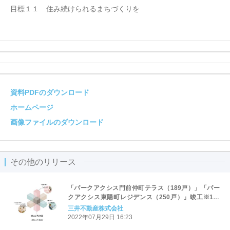
目標１１ 住み続けられるまちづくりを
資料PDFのダウンロード
ホームページ
画像ファイルのダウンロード
その他のリリース
「パークアクシス門前仲町テラス（189戸）」「パー
クアクシス東陽町レジデンス（250戸）」竣工※1
“住まう”、“働く”、“くつろぐ”がかなう 約200㎡の共
三井不動産株式会社
用スペースを備えた大規模賃貸マンション
2022年07月29日 16:23