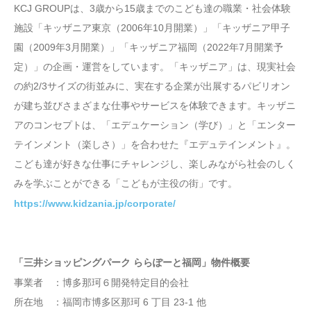
KCJ GROUPは、3歳から15歳までのこども達の職業・社会体験
施設「キッザニア東京（2006年10月開業）」「キッザニア甲子
園（2009年3月開業）」「キッザニア福岡（2022年7月開業予
定）」の企画・運営をしています。「キッザニア」は、現実社会
の約2/3サイズの街並みに、実在する企業が出展するパビリオン
が建ち並びさまざまな仕事やサービスを体験できます。キッザニ
アのコンセプトは、「エデュケーション（学び）」と「エンター
テインメント（楽しさ）」を合わせた『エデュテインメント』。
こども達が好きな仕事にチャレンジし、楽しみながら社会のしく
みを学ぶことができる「こどもが主役の街」です。
https://www.kidzania.jp/corporate/
「三井ショッピングパーク ららぽーと福岡」物件概要
事業者 ：博多那珂６開発特定目的会社
所在地 ：福岡市博多区那珂 6 丁目 23-1 他