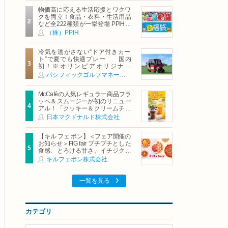
物価高に応える生活応援とワクワ
クを両立！食品・衣料・生活用品
など全222種類が一挙登場 PPIHグ
ループ「夏福袋」＆セール 8月6日
（株）PPIH
(木)より順次スタート
冷気を逃がさない“ドア付きカー
ト”で夏でも快適プレー 国内
初！※オリンピアオリジナル
「AirCon Cart（エアコンカー
パシフィックゴルフマネージメント株式会社
ト）」導入 | ＰＧＭ
McCaféの人気レギュラー商品フラ
ッペ＆スムージーが初のリニュー
アル！「クッキー＆クリームチョ
コフラッペ」「マンゴースムージ
日本マクドナルド株式会社
ー」8月5日（水）から販売開始
【キル フェ ボン】＜フェア開催の
お知らせ＞FIG fair プチプチとした
食感、とろける甘さ、イチジクの
魅力をたっぷりと。新作を含め、
キルフェボン株式会社
イチジク尽くしの全4種が登場8月
20日（木）スタート
一覧を見る
カテゴリ