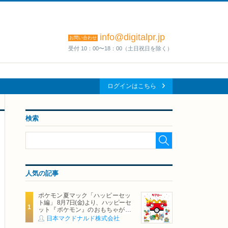
info@digitalpr.jp
お問い合わせ
受付 10：00〜18：00（土日祝日を除く）
ログインはこちら
検索
人気の記事
ポケモン夏マック「ハッピーセッ
ト編」 8月7日(金)より、ハッピーセ
ット『ポケモン』のおもちゃが期
間限定登場
日本マクドナルド株式会社