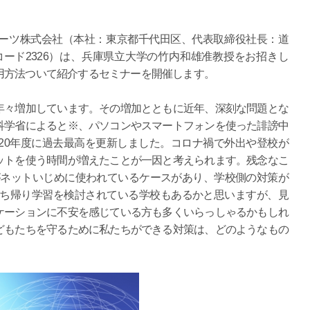
ーツ株式会社（本社：東京都千代田区、代表取締役社長：道
ード2326）は、兵庫県立大学の竹内和雄准教授をお招きし
用方法ついて紹介するセミナーを開催します。
々増加しています。その増加とともに近年、深刻な問題とな
科学省によると※、パソコンやスマートフォンを使った誹謗中
20年度に過去最高を更新しました。コロナ禍で外出や登校が
ットを使う時間が増えたことが一因と考えられます。残念なこ
がネットいじめに使われているケースがあり、学校側の対策が
持ち帰り学習を検討されている学校もあるかと思いますが、見
ケーションに不安を感じている方も多くいらっしゃるかもしれ
どもたちを守るために私たちができる対策は、どのようなもの