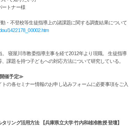
パートナー様
行動・不登校等生徒指導上の諸課題に関する調査結果について
hidou/1422178_00002.htm
。 寝屋川市教委指導主事を経て2012年より現職。 生徒指導
等、課題を持つ子どもへの対応方法について研究している。
3月開催予定≫
イトの各セミナー情報のお申し込みフォームに必要事項をご入
タリング活用方法 【兵庫県立大学 竹内和雄准教授 登壇】