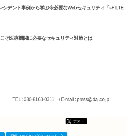
シデント事例から学ぶ今必要なWebセキュリティ「i-FILTE
今こそ医療機関に必要なセキュリティ対策とは
-8163-0311 / E-mail : press@daj.co.jp
ポスト
画像ファイルのダウンロード