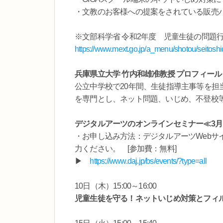
・文教のお客様への提案をされている販売
※文部科学省 令和2年度 児童生徒の問題
https://www.mext.go.jp/a_menu/shotou/seitos
兵庫県立大学 竹内和雄准教授 プロフィール
公立中学校で20年間、生徒指導主事等を担当
を専門とし、ネット問題、いじめ、不登校
デジタルアーツのオンラインセミナー≪
・お申し込み方法：デジタルアーツWebサ
力ください。 [参加費：無料]
▶
https://www.daj.jp/bs/events/?type=all
10日（木）15:00～16:00
児童生徒を守る！ネットいじめ対策とフィル