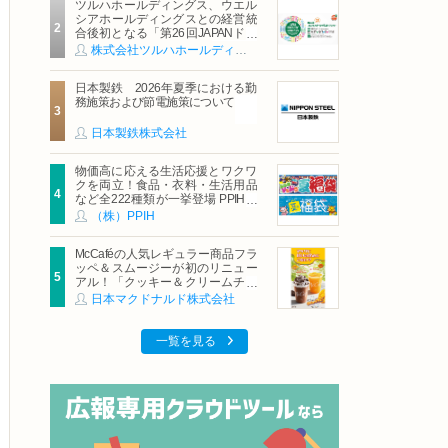
ツルハホールディングス、ウエル
シアホールディングスとの経営統
合後初となる「第26回JAPANドラ
ッグストアショー」に出展
株式会社ツルハホールディングス
日本製鉄 2026年夏季における勤
務施策および節電施策について
日本製鉄株式会社
物価高に応える生活応援とワクワ
クを両立！食品・衣料・生活用品
など全222種類が一挙登場 PPIHグ
ループ「夏福袋」＆セール 8月6日
（株）PPIH
(木)より順次スタート
McCaféの人気レギュラー商品フラ
ッペ＆スムージーが初のリニュー
アル！「クッキー＆クリームチョ
コフラッペ」「マンゴースムージ
日本マクドナルド株式会社
ー」8月5日（水）から販売開始
一覧を見る