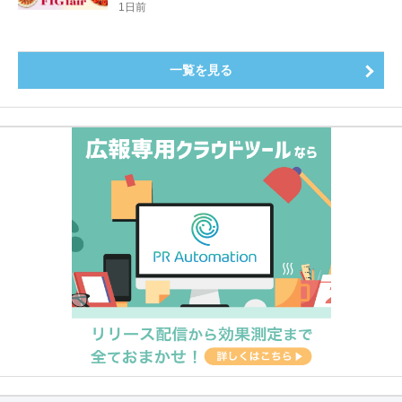
登場8月20日（木）スタート
1日前
一覧を見る