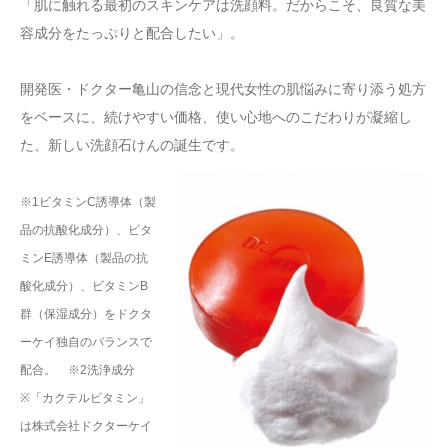
「肌に触れる最初のスキンケアは洗顔料。だからこそ、良質な美
容成分をたっぷりと配合したい」。
開発医・ドクター亀山の信念と現代女性の肌悩みに寄り添う処方
をベースに、続けやすい価格、使い心地へのこだわりが凝縮し
た、新しい洗顔石けんの誕生です。
※1ビタミンC誘導体（製
品の抗酸化成分）、ビタ
ミンE誘導体（製品の抗
酸化成分）、ビタミンB
群（保湿成分）をドクタ
ーケイ独自のバランスで
配合。 ※2洗浄成分
※「カクテルビタミン」
は株式会社ドクターケイ