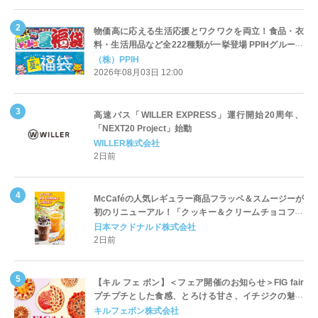
物価高に応える生活応援とワクワクを両立！食品・衣
料・生活用品など全222種類が一挙登場 PPIHグループ
「夏福袋」＆セール 8月6日(木)より順次スタート
（株）PPIH
2026年08月03日 12:00
高速バス「WILLER EXPRESS」運行開始20周年、
「NEXT20 Project」始動
WILLER株式会社
2日前
McCaféの人気レギュラー商品フラッペ＆スムージーが
初のリニューアル！「クッキー＆クリームチョコフラ
ッペ」「マンゴースムージー」8月5日（水）から販売
日本マクドナルド株式会社
開始
2日前
【キル フェ ボン】＜フェア開催のお知らせ＞FIG fair
プチプチとした食感、とろける甘さ、イチジクの魅力
をたっぷりと。新作を含め、イチジク尽くしの全4種が
キルフェボン株式会社