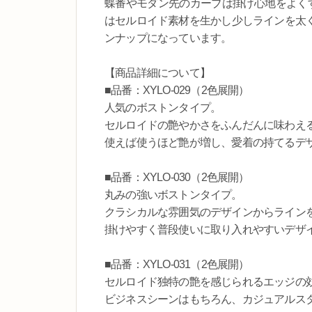
蝶番やモダン先のカーブは掛け心地をよくす
はセルロイド素材を生かし少しラインを太
ンナップになっています。
【商品詳細について】
■品番：XYLO-029（2色展開）
人気のボストンタイプ。
セルロイドの艶やかさをふんだんに味わえ
使えば使うほど艶が増し、愛着の持てるデ
■品番：XYLO-030（2色展開）
丸みの強いボストンタイプ。
クラシカルな雰囲気のデザインからライン
掛けやすく普段使いに取り入れやすいデザ
■品番：XYLO-031（2色展開）
セルロイド独特の艶を感じられるエッジの
ビジネスシーンはもちろん、カジュアルス