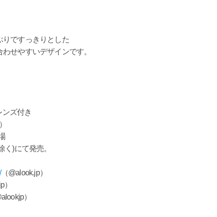
ぶりですっきりとした
合わせやすいデザインです。
型レンズ付き
売）
場
)にて発売。
/
（@alook.jp）
jp）
alookjp）