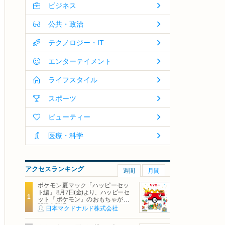
ビジネス
公共・政治
テクノロジー・IT
エンターテイメント
ライフスタイル
スポーツ
ビューティー
医療・科学
アクセスランキング
週間
月間
ポケモン夏マック「ハッピーセッ
ト編」 8月7日(金)より、ハッピーセ
ット『ポケモン』のおもちゃが期
間限定登場
日本マクドナルド株式会社