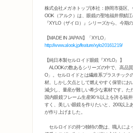
株式会社メガネトップ(本社：静岡市葵区、
OOK（アルク）は、眼鏡の聖地福井県鯖江
『XYLO（ザイロ）』シリーズから、今期の
【MADE IN JAPAN】「XYLO」
http://www.alook.jp/feature/xylo20161219/
【純日本製セルロイド眼鏡『XYLO』】
ALOOKの数あるシリーズの中で、高品質
O」。セルロイドとは繊維系プラスチック
材。しかし欠点として燃えやすく保管にお
減少し、量産が難しい希少な素材です。た
国内眼鏡フレーム生産90％以上を誇る福
すく、美しい眼鏡を作りたいと、200以上
が作り上げました。
セルロイドの持つ独特の艶は、職人によっ