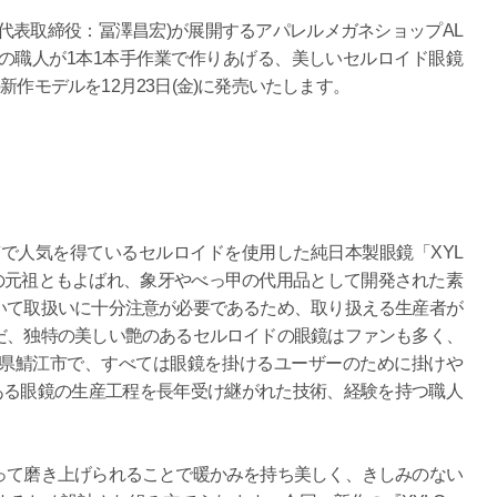
代表取締役：冨澤昌宏)が展開するアパレルメガネショップAL
の職人が1本1本手作業で作りあげる、美しいセルロイド眼鏡
新作モデルを12月23日(金)に発売いたします。
で人気を得ているセルロイドを使用した純日本製眼鏡「XYL
の元祖ともよばれ、象牙やべっ甲の代用品として開発された素
いて取扱いに十分注意が必要であるため、取り扱える生産者が
だ、独特の美しい艶のあるセルロイドの眼鏡はファンも多く、
井県鯖江市で、すべては眼鏡を掛けるユーザーのために掛けや
ある眼鏡の生産工程を長年受け継がれた技術、経験を持つ職人
て磨き上げられることで暖かみを持ち美しく、きしみのない