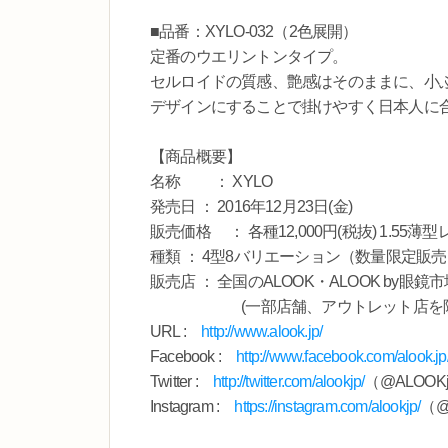
■品番：XYLO-032（2色展開）
定番のウエリントンタイプ。
セルロイドの質感、艶感はそのままに、小
デザインにすることで掛けやすく日本人に
【商品概要】
名称 ： XYLO
発売日 ： 2016年12月23日(金)
販売価格 ： 各種12,000円(税抜) 1.55薄
種類 ： 4型8バリエーション（数量限定販
販売店 ： 全国のALOOK・ALOOK by眼鏡市
(一部店舗、アウトレット店を除く
URL :
http://www.alook.jp/
Facebook :
http://www.facebook.com/alook.jp
Twitter :
http://twitter.com/alookjp/
（@ALOOK
Instagram :
https://instagram.com/alookjp/
（@