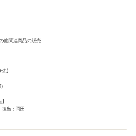
その他関連商品の販売
せ先】
00）
先】
ム 担当：岡田