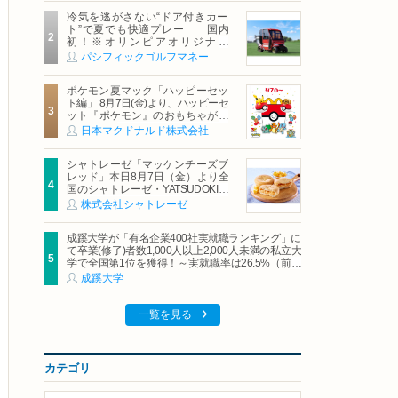
冷気を逃がさない“ドア付きカー
ト”で夏でも快適プレー 国内
初！※オリンピアオリジナル
「AirCon Cart（エアコンカー
パシフィックゴルフマネージメント株式会社
ト）」導入 | ＰＧＭ
ポケモン夏マック「ハッピーセッ
ト編」 8月7日(金)より、ハッピーセ
ット『ポケモン』のおもちゃが期
間限定登場
日本マクドナルド株式会社
シャトレーゼ「マッケンチーズブ
レッド」本日8月7日（金）より全
国のシャトレーゼ・YATSUDOKIで
発売
株式会社シャトレーゼ
成蹊大学が「有名企業400社実就職ランキング」に
て卒業(修了)者数1,000人以上2,000人未満の私立大
学で全国第1位を獲得！～実就職率は26.5%（前年
比＋4.3pt）に伸長、東京の私立大学でも10位にラ
成蹊大学
ンクイン～
一覧を見る
カテゴリ