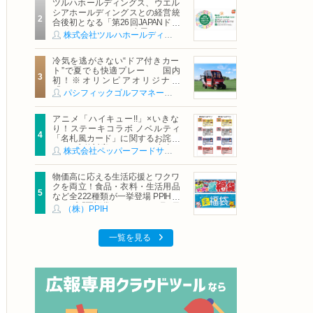
ツルハホールディングス、ウエル
シアホールディングスとの経営統
合後初となる「第26回JAPANドラ
ッグストアショー」に出展
株式会社ツルハホールディングス
冷気を逃がさない“ドア付きカー
ト”で夏でも快適プレー 国内
初！※オリンピアオリジナル
「AirCon Cart（エアコンカー
パシフィックゴルフマネージメント株式会社
ト）」導入 | ＰＧＭ
アニメ「ハイキュー!!」×いきな
り！ステーキコラボ ノベルティ
「名札風カード」に関するお詫び
および交換対応についてのご案内
株式会社ペッパーフードサービス
物価高に応える生活応援とワクワ
クを両立！食品・衣料・生活用品
など全222種類が一挙登場 PPIHグ
ループ「夏福袋」＆セール 8月6日
（株）PPIH
(木)より順次スタート
一覧を見る