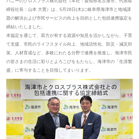
パニーのクロスプラス株式会社（本社：愛知県名古屋市、代表取
締役社長：山本 大寛）は、5月28日(木)に岐阜県海津市と地域課
題の解決および市民サービスの向上を目的とした包括連携協定を
締結いたしました。
本協定を通じて、双方が有する資源や知見を活かしながら、子育
て支援、市民のライフスタイル向上、地域活性化、防災・減災対
策、人材育成など、多岐にわたる分野で連携を推進し、海津市民
の皆さまの生活に彩りとよろこびをもたらし、海津市の「生涯繁
盛」に寄与することを目指してまいります。