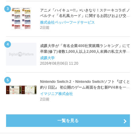
アニメ「ハイキュー!!」×いきなり！ステーキコラボ ノ
ベルティ「名札風カード」に関するお詫びおよび交換
対応についてのご案内
株式会社ペッパーフードサービス
2日前
成蹊大学が「有名企業400社実就職ランキング」にて
卒業(修了)者数1,000人以上2,000人未満の私立大学で
全国第1位を獲得！～実就職率は26.5%（前年比＋
成蹊大学
4.3pt）に伸長、東京の私立大学でも10位にランクイン
2026年08月06日 11:20
～
Nintendo Switch 2・Nintendo Switchソフト『ぼくと
釣り日記』 初公開のゲーム画面を含む新PV4本を一挙
公開！
イマジニア株式会社
2日前
一覧を見る