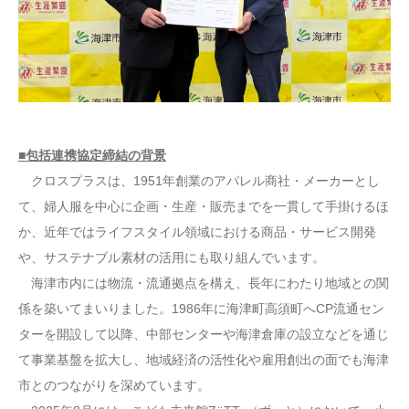
■包括連携協定締結の背景
クロスプラスは、1951年創業のアパレル商社・メーカーとし
て、婦人服を中心に企画・生産・販売までを一貫して手掛けるほ
か、近年ではライフスタイル領域における商品・サービス開発
や、サステナブル素材の活用にも取り組んでいます。
海津市内には物流・流通拠点を構え、長年にわたり地域との関
係を築いてまいりました。1986年に海津町高須町へCP流通セン
ターを開設して以降、中部センターや海津倉庫の設立などを通じ
て事業基盤を拡大し、地域経済の活性化や雇用創出の面でも海津
市とのつながりを深めています。