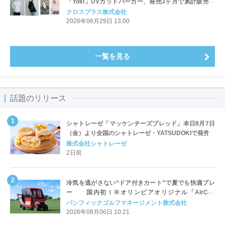
「Yoki」UVカットパーカー、発売3ヶ月で累計販売数
５万枚を突破
クロスプラス株式会社
2026年06月29日 13:00
一覧を見る
話題のリリース
シャトレーゼ「マッケンチーズブレッド」本日8月7日
（金）より全国のシャトレーゼ・YATSUDOKIで発売
株式会社シャトレーゼ
2日前
冷気を逃がさない“ドア付きカート”で夏でも快適プレ
ー 国内初！※オリンピアオリジナル「AirCon
Cart（エアコンカート）」導入 | ＰＧＭ
パシフィックゴルフマネージメント株式会社
2026年08月06日 10:21