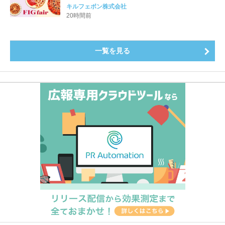
め、イチジク尽くしの全4種が登場8月20日（木）スタ
キルフェボン株式会社
ート
20時間前
一覧を見る