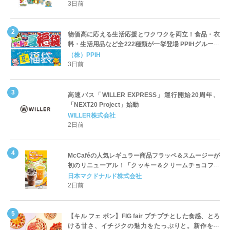
3日前
物価高に応える生活応援とワクワクを両立！食品・衣
料・生活用品など全222種類が一挙登場 PPIHグループ
「夏福袋」＆セール 8月6日(木)より順次スタート
（株）PPIH
3日前
高速バス「WILLER EXPRESS」運行開始20周年、
「NEXT20 Project」始動
WILLER株式会社
2日前
McCaféの人気レギュラー商品フラッペ＆スムージーが
初のリニューアル！「クッキー＆クリームチョコフラ
ッペ」「マンゴースムージー」8月5日（水）から販売
日本マクドナルド株式会社
開始
2日前
【キル フェ ボン】FIG fair プチプチとした食感、とろ
ける甘さ、イチジクの魅力をたっぷりと。新作を含