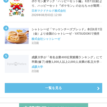
ポケモン夏マック「ハッピーセット編」 8月7日(金)よ
り、ハッピーセット『ポケモン』のおもちゃが期間限
定登場
日本マクドナルド株式会社
2026年08月03日 12:00
シャトレーゼ「マッケンチーズブレッド」本日8月7日
（金）より全国のシャトレーゼ・YATSUDOKIで発売
株式会社シャトレーゼ
1日前
成蹊大学が「有名企業400社実就職ランキング」にて
卒業(修了)者数1,000人以上2,000人未満の私立大学で
全国第1位を獲得！～実就職率は26.5%（前年比＋
成蹊大学
4.3pt）に伸長、東京の私立大学でも10位にランクイン
2日前
～
一覧を見る