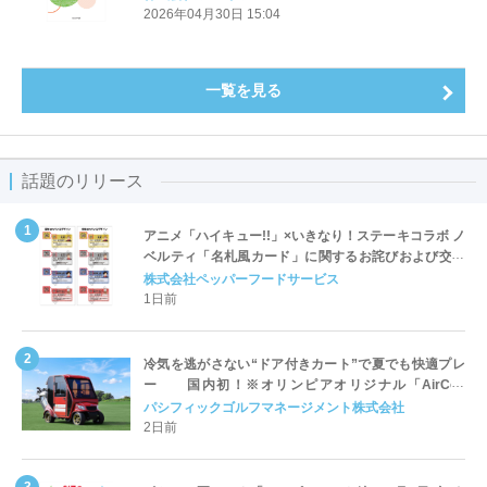
2026年04月30日 15:04
一覧を見る
話題のリリース
アニメ「ハイキュー!!」×いきなり！ステーキコラボ ノ
ベルティ「名札風カード」に関するお詫びおよび交換
対応についてのご案内
株式会社ペッパーフードサービス
1日前
冷気を逃がさない“ドア付きカート”で夏でも快適プレ
ー 国内初！※オリンピアオリジナル「AirCon
Cart（エアコンカート）」導入 | ＰＧＭ
パシフィックゴルフマネージメント株式会社
2日前