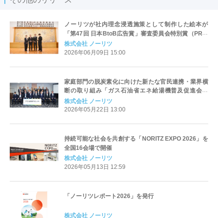
ノーリツが社内理念浸透施策として制作した絵本が
「第47回 日本BtoB広告賞」審査委員会特別賞（PR誌
の部）を受賞
株式会社 ノーリツ
2026年06月09日 15:00
家庭部門の脱炭素化に向けた新たな官民連携・業界横
断の取り組み「ガス石油省エネ給湯機普及促進会議
（スマいる給湯プロジェクト）」設立
株式会社 ノーリツ
2026年05月22日 13:00
持続可能な社会を共創する「NORITZ EXPO 2026」を
全国16会場で開催
株式会社 ノーリツ
2026年05月13日 12:59
「ノーリツレポート2026」を発行
株式会社 ノーリツ