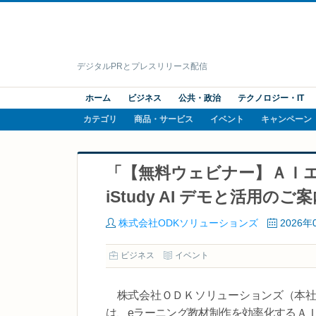
デジタルPRとプレスリリース配信
ホーム
ビジネス
公共・政治
テクノロジー・IT
カテゴリ
商品・サービス
イベント
キャンペーン
「【無料ウェビナー】ＡＩ
iStudy AI デモと活用の
株式会社ODKソリューションズ
2026年
ビジネス
イベント
株式会社ＯＤＫソリューションズ（本社：
は、eラーニング教材制作を効率化するＡＩエージ