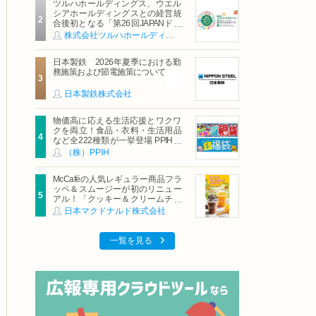
ツルハホールディングス、ウエル
シアホールディングスとの経営統
合後初となる「第26回JAPANドラ
ッグストアショー」に出展
株式会社ツルハホールディングス
日本製鉄 2026年夏季における勤
務施策および節電施策について
日本製鉄株式会社
物価高に応える生活応援とワクワ
クを両立！食品・衣料・生活用品
など全222種類が一挙登場 PPIHグ
ループ「夏福袋」＆セール 8月6日
（株）PPIH
(木)より順次スタート
McCaféの人気レギュラー商品フラ
ッペ＆スムージーが初のリニュー
アル！「クッキー＆クリームチョ
コフラッペ」「マンゴースムージ
日本マクドナルド株式会社
ー」8月5日（水）から販売開始
一覧を見る