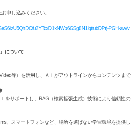
上お申し込みください。
IpQLSeS6izU5QhDOfu2YTcxD1xNWp6GSg8N1IqttubDPrj-PGH-aw/vi
or』について
, PDF, Video等）を活用し、ＡＩがアウトラインからコンテンツまで
作
数の生成ＡＩをサポートし、RAG（検索拡張生成）技術により信頼性の
ams、スマートフォンなど、場所を選ばない学習環境を提供し