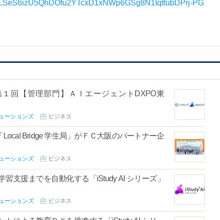
FAIpQLSeS6izU5QhDOfu2YTcxD1xNWp6GSg8N1IqttubDPrj-PG
１回【管理部門】ＡＩエージェントDXPO東
リューションズ
ビジネス
al Bridge 学生局」がＦＣ大阪のパートナー企
リューションズ
ビジネス
援までを自動化する「iStudy AI シリーズ」
リューションズ
ビジネス