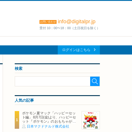
info@digitalpr.jp
お問い合わせ
受付 10：00〜18：00（土日祝日を除く）
ログインはこちら
検索
人気の記事
ポケモン夏マック「ハッピーセッ
ト編」 8月7日(金)より、ハッピーセ
ット『ポケモン』のおもちゃが期
間限定登場
日本マクドナルド株式会社