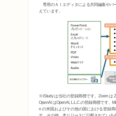
専用のＡＩエディタによる共同編集やバー
えています。
※iStudy は当社の登録商標です。Zoom は Zoo
OpenAI はOpenAI, L.L.C.の登録商標です。Micros
n の米国およびその他の国における登録商標または商
す。その他、本リリースに記載されている