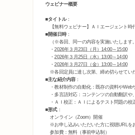
ウェビナー概要
■タイトル
：
【無料ウェビナー】ＡＩエージェント時代の人材
■開催日時
：
（※各回、同一の内容を実施いたします。
・
2026年３月23日（月）14:00～15:00
・
2026年３月25日（水）13:00～14:00
・
2026年３月27日（金）13:00～14:00
※各回定員に達し次第、締め切らせてい
■主な紹介内容
：
・教材制作の自動化：既存の資料やWeb
・多言語対応：コンテンツの自動翻訳や、
・ＡＩ校正：ＡＩによるテスト問題の校正
■形式
：
オンライン（Zoom）開催
※お申し込みいただいた方に視聴URLを
参加費：無料（事前申込制）