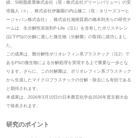
績、SI樹脂産業株式会社（現：株式会社グリーンバリュー）の安
倍義人
、株式会社伊藤園の内山修二（現：タリーズコーヒ
（※）
ージャパン株式会社）、株式会社湘南貿易の橋本則夫らの研究チ
ームは、生分解性添加剤P-Life（注1）を含有したポリスチレン
(以下PS)の分解に適した微生物（分解菌）の取得に成功しまし
た。
この成果は、難分解性ポリオレフィン系プラスチック（注2）で
あるPSの微生物による分解処理を実現する上で重要な一歩とな
ります。さらに、この分解菌は、ポリオレフィン系プラスチック
から生成したマイクロプラスチックの分解・除去にも有効である
と期待されます。
本成果は、2026年3月10日の日本農芸化学会2026年度京都大会
で発表されます。
研究のポイント