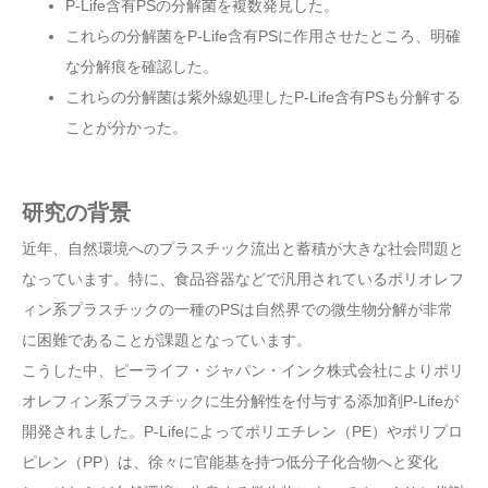
P-Life含有PSの分解菌を複数発見した。
これらの分解菌をP-Life含有PSに作用させたところ、明確
な分解痕を確認した。
これらの分解菌は紫外線処理したP-Life含有PSも分解する
ことが分かった。
研究の背景
近年、自然環境へのプラスチック流出と蓄積が大きな社会問題と
なっています。特に、食品容器などで汎用されているポリオレフ
ィン系プラスチックの一種のPSは自然界での微生物分解が非常
に困難であることが課題となっています。
こうした中、ピーライフ・ジャパン・インク株式会社によりポリ
オレフィン系プラスチックに生分解性を付与する添加剤P-Lifeが
開発されました。P-Lifeによってポリエチレン（PE）やポリプロ
ピレン（PP）は、徐々に官能基を持つ低分子化合物へと変化