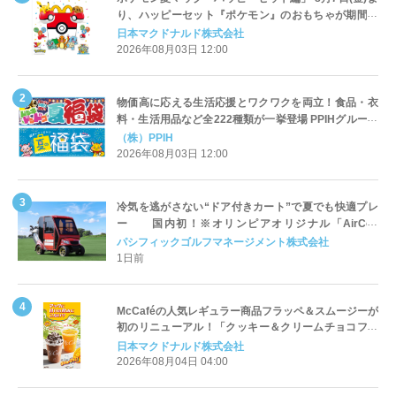
り、ハッピーセット『ポケモン』のおもちゃが期間限
定登場
日本マクドナルド株式会社
2026年08月03日 12:00
物価高に応える生活応援とワクワクを両立！食品・衣
料・生活用品など全222種類が一挙登場 PPIHグループ
「夏福袋」＆セール 8月6日(木)より順次スタート
（株）PPIH
2026年08月03日 12:00
冷気を逃がさない“ドア付きカート”で夏でも快適プレ
ー 国内初！※オリンピアオリジナル「AirCon
Cart（エアコンカート）」導入 | ＰＧＭ
パシフィックゴルフマネージメント株式会社
1日前
McCaféの人気レギュラー商品フラッペ＆スムージーが
初のリニューアル！「クッキー＆クリームチョコフラ
ッペ」「マンゴースムージー」8月5日（水）から販売
日本マクドナルド株式会社
開始
2026年08月04日 04:00