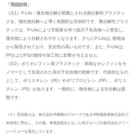
「用語説明」
（注1）P-Life：微生物分解が困難とされる難分解性プラスチッ
クを、微生物分解へと導く画期的な添加剤です。難分解性プラス
チックは、P-Lifeにより官能基を持つ低分子化合物へと変化し、
微生物により分解されやすくなります。さらにP-Lifeは, 植物油
から製造されており、安全性の高いものです。また、P-Lifeは、
PPおよびPSの物性や加工性に影響を与えません。
（注2）ポリオレフィン系プラスチック：単純なオレフィンをモ
ノマーとして合成された高分子化合物の総称です。代表的なもの
として、ポリエチレン（PE）やポリプロピレン（PP）、ポリス
チレン（PS）があります。一般的に、微生物による生分解は困
難です。
（※）安倍義人は、株式会社伊藤園のグループであるSI樹脂産業株式会社で
本研究に専念し、その後、事業譲渡先となった同グループの株式会社グリー
ンバリューを退任しています。