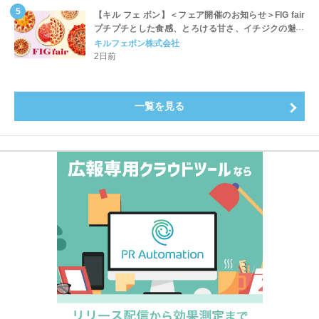
【キル フェ ボン】＜フェア開催のお知らせ＞FIG fair
プチプチとした食感、とろける甘さ、イチジクの魅力
をたっぷりと。新作を含め、イチジク尽くしの全4種が
キルフェボン株式会社
登場8月20日（木）スタート
2日前
一覧を見る