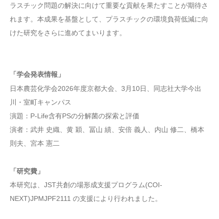
ラスチック問題の解決に向けて重要な貢献を果たすことが期待さ
れます。本成果を基盤として、プラスチックの環境負荷低減に向
けた研究をさらに進めてまいります。
「学会発表情報」
日本農芸化学会2026年度京都大会、3月10日、同志社大学今出
川・室町キャンパス
演題：P-Life含有PSの分解菌の探索と評価
演者：武井 史織、黄 穎、冨山 績、安倍 義人、内山 修二、橋本
則夫、宮本 憲二
「研究費」
本研究は、JST共創の場形成支援プログラム(COI-
NEXT)JPMJPF2111 の支援により行われました。