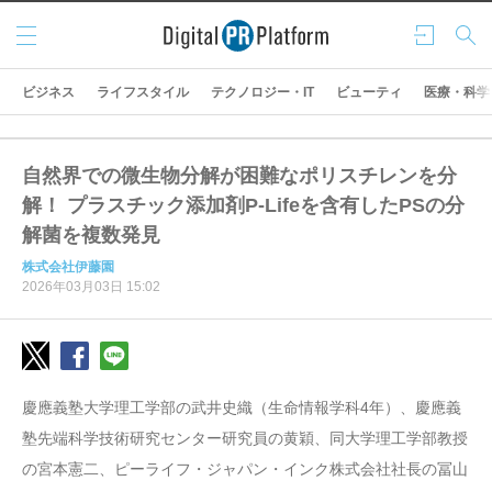
メニ
ログ
検索
ュー
イン
ビジネス
ライフスタイル
テクノロジー・IT
ビューティ
医療・科学
自然界での微生物分解が困難なポリスチレンを分
解！ プラスチック添加剤P-Lifeを含有したPSの分
解菌を複数発見
株式会社伊藤園
2026年03月03日 15:02
慶應義塾大学理工学部の武井史織（生命情報学科4年）、慶應義
塾先端科学技術研究センター研究員の黄穎、同大学理工学部教授
の宮本憲二、ピーライフ・ジャパン・インク株式会社社長の冨山