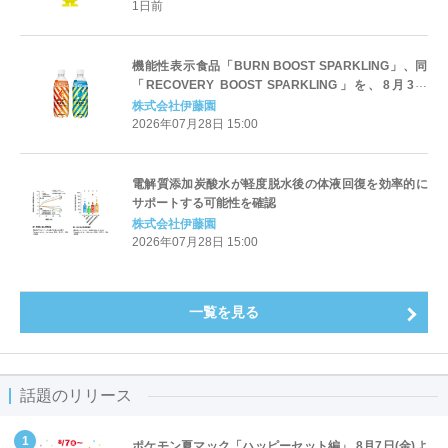
1日前
機能性表示食品「BURN BOOST SPARKLING」、同
「RECOVERY BOOST SPARKLING」を、8月3日
（月）に販売開始
株式会社伊藤園
2026年07月28日 15:00
電解質添加炭酸水が軽度脱水後の体液回復を効率的に
サポートする可能性を確認
株式会社伊藤園
2026年07月28日 15:00
一覧を見る
話題のリリース
ポケモン夏マック「ハッピーセット編」 8月7日(金)よ