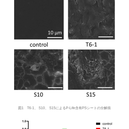
図1 T6-1、 S10、 S15によるP-Life含有PSシートの分解痕