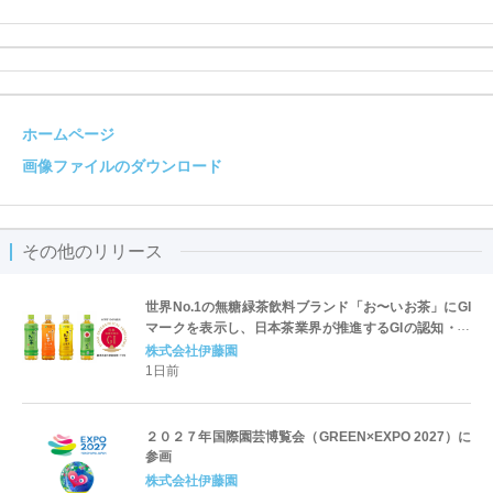
ホームページ
画像ファイルのダウンロード
その他のリリース
世界No.1の無糖緑茶飲料ブランド「お〜いお茶」にGI
マークを表示し、日本茶業界が推進するGIの認知・理
解促進を後押し
株式会社伊藤園
1日前
２０２７年国際園芸博覧会（GREEN×EXPO 2027）に
参画
株式会社伊藤園