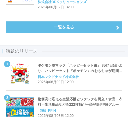
を公開
株式会社ODKソリューションズ
2026年06月02日 14:00
一覧を見る
話題のリリース
ポケモン夏マック「ハッピーセット編」 8月7日(金)よ
り、ハッピーセット『ポケモン』のおもちゃが期間限
定登場
日本マクドナルド株式会社
2026年08月03日 12:00
物価高に応える生活応援とワクワクを両立！食品・衣
料・生活用品など全222種類が一挙登場 PPIHグループ
「夏福袋」＆セール 8月6日(木)より順次スタート
（株）PPIH
2026年08月03日 12:00