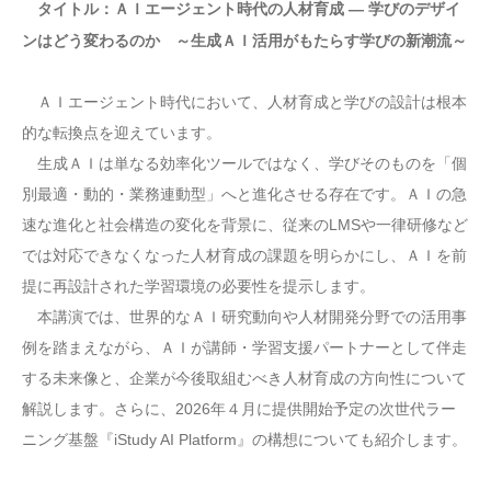
タイトル：ＡＩエージェント時代の人材育成 ― 学びのデザイ
ンはどう変わるのか ～生成ＡＩ活用がもたらす学びの新潮流～
ＡＩエージェント時代において、人材育成と学びの設計は根本
的な転換点を迎えています。
生成ＡＩは単なる効率化ツールではなく、学びそのものを「個
別最適・動的・業務連動型」へと進化させる存在です。ＡＩの急
速な進化と社会構造の変化を背景に、従来のLMSや一律研修など
では対応できなくなった人材育成の課題を明らかにし、ＡＩを前
提に再設計された学習環境の必要性を提示します。
本講演では、世界的なＡＩ研究動向や人材開発分野での活用事
例を踏まえながら、ＡＩが講師・学習支援パートナーとして伴走
する未来像と、企業が今後取組むべき人材育成の方向性について
解説します。さらに、2026年４月に提供開始予定の次世代ラー
ニング基盤『iStudy AI Platform』の構想についても紹介します。