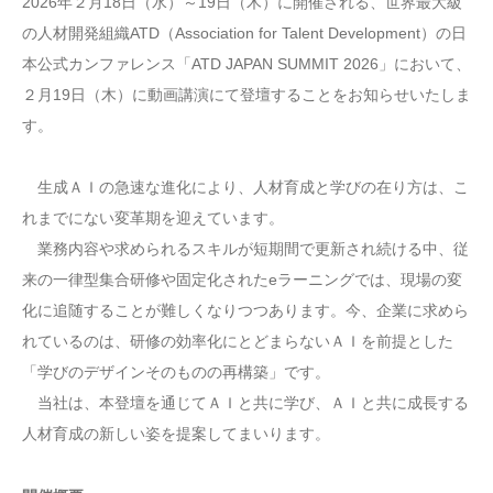
2026年２月18日（水）～19日（木）に開催される、世界最大級
の人材開発組織ATD（Association for Talent Development）の日
本公式カンファレンス「ATD JAPAN SUMMIT 2026」において、
２月19日（木）に動画講演にて登壇することをお知らせいたしま
す。
生成ＡＩの急速な進化により、人材育成と学びの在り方は、こ
れまでにない変革期を迎えています。
業務内容や求められるスキルが短期間で更新され続ける中、従
来の一律型集合研修や固定化されたeラーニングでは、現場の変
化に追随することが難しくなりつつあります。今、企業に求めら
れているのは、研修の効率化にとどまらないＡＩを前提とした
「学びのデザインそのものの再構築」です。
当社は、本登壇を通じてＡＩと共に学び、ＡＩと共に成長する
人材育成の新しい姿を提案してまいります。