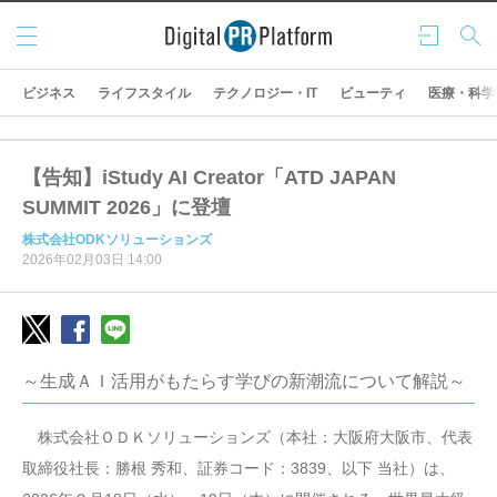
メニ
ログ
検索
ュー
イン
ビジネス
ライフスタイル
テクノロジー・IT
ビューティ
医療・科学
【告知】iStudy AI Creator「ATD JAPAN
SUMMIT 2026」に登壇
株式会社ODKソリューションズ
2026年02月03日 14:00
～生成ＡＩ活用がもたらす学びの新潮流について解説～
株式会社ＯＤＫソリューションズ（本社：大阪府大阪市、代表
取締役社長：勝根 秀和、証券コード：3839、以下 当社）は、