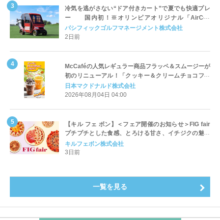
冷気を逃がさない“ドア付きカート”で夏でも快適プレ
ー 国内初！※オリンピアオリジナル「AirCon
Cart（エアコンカート）」導入 | ＰＧＭ
パシフィックゴルフマネージメント株式会社
2日前
McCaféの人気レギュラー商品フラッペ＆スムージーが
初のリニューアル！「クッキー＆クリームチョコフラ
ッペ」「マンゴースムージー」8月5日（水）から販売
日本マクドナルド株式会社
開始
2026年08月04日 04:00
【キル フェ ボン】＜フェア開催のお知らせ＞FIG fair
プチプチとした食感、とろける甘さ、イチジクの魅力
をたっぷりと。新作を含め、イチジク尽くしの全4種が
キルフェボン株式会社
登場8月20日（木）スタート
3日前
一覧を見る