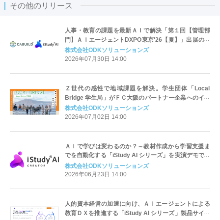
その他のリリース
人事・教育の課題を最新ＡＩで解決「第１回【管理部
門】ＡＩエージェントDXPO東京'26【夏】」出展のお
知らせ
株式会社ODKソリューションズ
2026年07月30日 14:00
Ｚ世代の感性で地域課題を解決。学生団体「Local
Bridge 学生局」がＦＣ大阪のパートナー企業へのイン
タビュープロジェクトを開始
株式会社ODKソリューションズ
2026年07月02日 14:00
ＡＩで学びは変わるのか？～教材作成から学習支援ま
でを自動化する「iStudy AI シリーズ」を実演デモでご
紹介～
株式会社ODKソリューションズ
2026年06月23日 14:00
人的資本経営の加速に向け、ＡＩエージェントによる
教育ＤＸを推進する「iStudy AI シリーズ」製品サイト