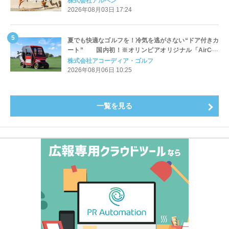
株式会社アルペン
2026年08月03日 17:24
夏でも快適なゴルフを！冷気を逃がさない“ドア付きカ
ート” 国内初！※オリンピアオリジナル「AirCon
Cart（エアコンカート）」導入 | アコーディア・ゴ
株式会社アコーディア・ゴルフ
ルフ
2026年08月06日 10:25
一覧を見る