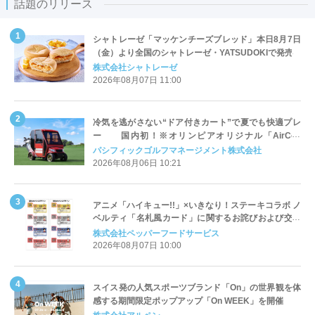
話題のリリース
シャトレーゼ「マッケンチーズブレッド」本日8月7日
（金）より全国のシャトレーゼ・YATSUDOKIで発売
株式会社シャトレーゼ
2026年08月07日 11:00
冷気を逃がさない“ドア付きカート”で夏でも快適プレ
ー 国内初！※オリンピアオリジナル「AirCon
Cart（エアコンカート）」導入 | ＰＧＭ
パシフィックゴルフマネージメント株式会社
2026年08月06日 10:21
アニメ「ハイキュー!!」×いきなり！ステーキコラボ ノ
ベルティ「名札風カード」に関するお詫びおよび交換
対応についてのご案内
株式会社ペッパーフードサービス
2026年08月07日 10:00
スイス発の人気スポーツブランド「On」の世界観を体
感する期間限定ポップアップ「On WEEK」を開催