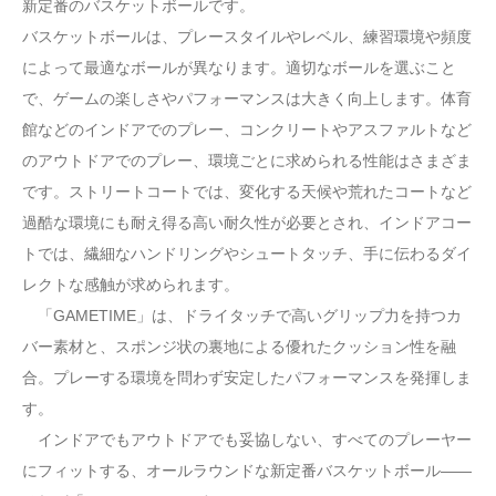
新定番のバスケットボールです。
バスケットボールは、プレースタイルやレベル、練習環境や頻度
によって最適なボールが異なります。適切なボールを選ぶこと
で、ゲームの楽しさやパフォーマンスは大きく向上します。体育
館などのインドアでのプレー、コンクリートやアスファルトなど
のアウトドアでのプレー、環境ごとに求められる性能はさまざま
です。ストリートコートでは、変化する天候や荒れたコートなど
過酷な環境にも耐え得る高い耐久性が必要とされ、インドアコー
トでは、繊細なハンドリングやシュートタッチ、手に伝わるダイ
レクトな感触が求められます。
「GAMETIME」は、ドライタッチで高いグリップ力を持つカ
バー素材と、スポンジ状の裏地による優れたクッション性を融
合。プレーする環境を問わず安定したパフォーマンスを発揮しま
す。
インドアでもアウトドアでも妥協しない、すべてのプレーヤー
にフィットする、オールラウンドな新定番バスケットボール――