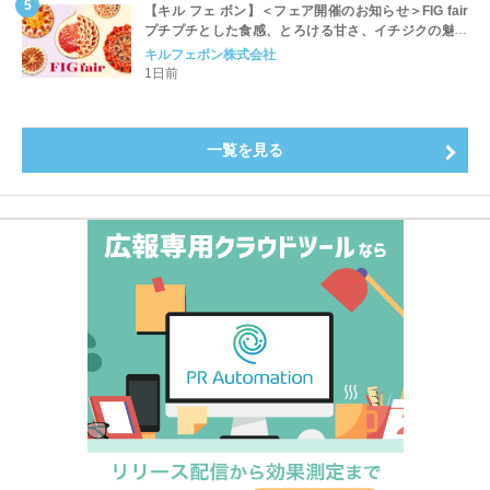
【キル フェ ボン】＜フェア開催のお知らせ＞FIG fair
プチプチとした食感、とろける甘さ、イチジクの魅力
をたっぷりと。新作を含め、イチジク尽くしの全4種が
キルフェボン株式会社
登場8月20日（木）スタート
1日前
一覧を見る