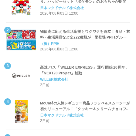
り、ハッピーセット『ポケモン』のおもちゃが期間限
定登場
日本マクドナルド株式会社
2026年08月03日 12:00
物価高に応える生活応援とワクワクを両立！食品・衣
料・生活用品など全222種類が一挙登場 PPIHグループ
「夏福袋」＆セール 8月6日(木)より順次スタート
（株）PPIH
2026年08月03日 12:00
高速バス「WILLER EXPRESS」運行開始20周年、
「NEXT20 Project」始動
WILLER株式会社
2日前
McCaféの人気レギュラー商品フラッペ＆スムージーが
初のリニューアル！「クッキー＆クリームチョコフラ
ッペ」「マンゴースムージー」8月5日（水）から販売
日本マクドナルド株式会社
開始
2日前