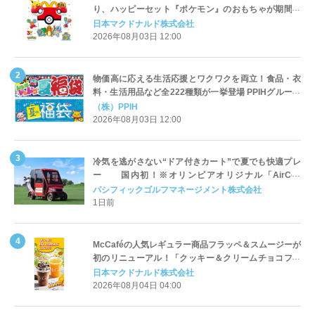
り、ハッピーセット『ポケモン』のおもちゃが期間限
定登場
日本マクドナルド株式会社
2026年08月03日 12:00
物価高に応える生活応援とワクワクを両立！食品・衣
料・生活用品など全222種類が一挙登場 PPIHグループ
「夏福袋」＆セール 8月6日(木)より順次スタート
（株）PPIH
2026年08月03日 12:00
冷気を逃がさない“ドア付きカート”で夏でも快適プレ
ー 国内初！※オリンピアオリジナル「AirCon
Cart（エアコンカート）」導入 | ＰＧＭ
パシフィックゴルフマネージメント株式会社
1日前
McCaféの人気レギュラー商品フラッペ＆スムージーが
初のリニューアル！「クッキー＆クリームチョコフラ
ッペ」「マンゴースムージー」8月5日（水）から販売
日本マクドナルド株式会社
開始
2026年08月04日 04:00