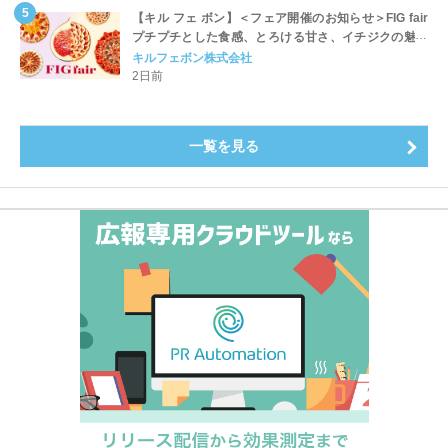
【キル フェ ボン】＜フェア開催のお知らせ＞FIG fair
プチプチとした食感、とろける甘さ、イチジクの魅力
をたっぷりと。新作を含め、イチジク尽くしの全4種が
キルフェボン株式会社
登場8月20日（木）スタート
2日前
一覧を見る