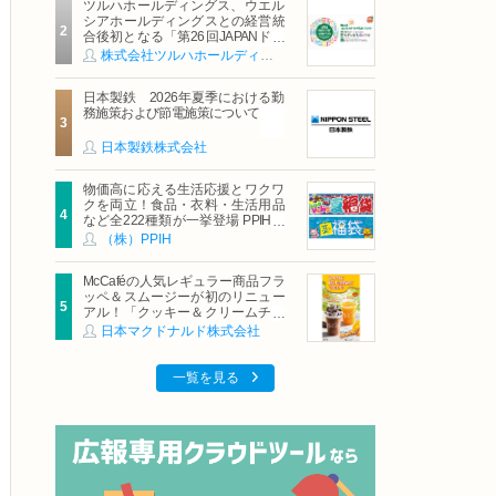
ツルハホールディングス、ウエル
シアホールディングスとの経営統
合後初となる「第26回JAPANドラ
ッグストアショー」に出展
株式会社ツルハホールディングス
日本製鉄 2026年夏季における勤
務施策および節電施策について
日本製鉄株式会社
物価高に応える生活応援とワクワ
クを両立！食品・衣料・生活用品
など全222種類が一挙登場 PPIHグ
ループ「夏福袋」＆セール 8月6日
（株）PPIH
(木)より順次スタート
McCaféの人気レギュラー商品フラ
ッペ＆スムージーが初のリニュー
アル！「クッキー＆クリームチョ
コフラッペ」「マンゴースムージ
日本マクドナルド株式会社
ー」8月5日（水）から販売開始
一覧を見る