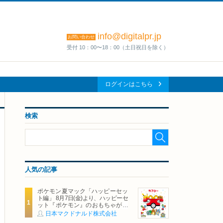
info@digitalpr.jp
お問い合わせ
受付 10：00〜18：00（土日祝日を除く）
ログインはこちら
検索
人気の記事
ポケモン夏マック「ハッピーセッ
ト編」 8月7日(金)より、ハッピーセ
ット『ポケモン』のおもちゃが期
間限定登場
日本マクドナルド株式会社