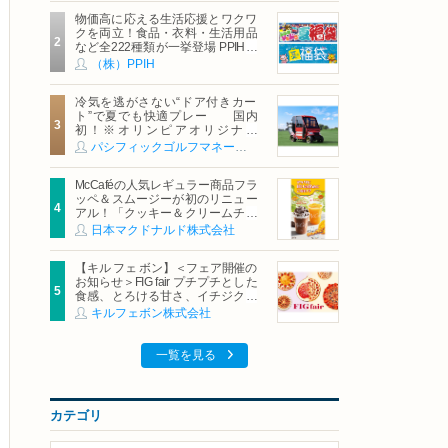
物価高に応える生活応援とワクワ
クを両立！食品・衣料・生活用品
など全222種類が一挙登場 PPIHグ
ループ「夏福袋」＆セール 8月6日
（株）PPIH
(木)より順次スタート
冷気を逃がさない“ドア付きカー
ト”で夏でも快適プレー 国内
初！※オリンピアオリジナル
「AirCon Cart（エアコンカー
パシフィックゴルフマネージメント株式会社
ト）」導入 | ＰＧＭ
McCaféの人気レギュラー商品フラ
ッペ＆スムージーが初のリニュー
アル！「クッキー＆クリームチョ
コフラッペ」「マンゴースムージ
日本マクドナルド株式会社
ー」8月5日（水）から販売開始
【キル フェ ボン】＜フェア開催の
お知らせ＞FIG fair プチプチとした
食感、とろける甘さ、イチジクの
魅力をたっぷりと。新作を含め、
キルフェボン株式会社
イチジク尽くしの全4種が登場8月
20日（木）スタート
一覧を見る
カテゴリ