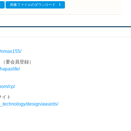
画像ファイルのダウンロード
p/nmax155/
サイト（要会員登録）
hapaslife/
oom/cp/
サイト
n_technology/design/awards/