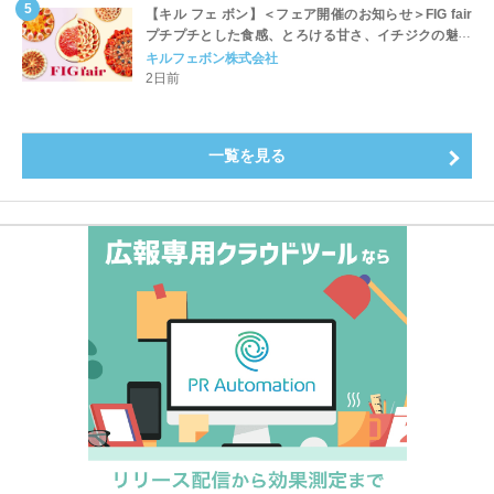
【キル フェ ボン】＜フェア開催のお知らせ＞FIG fair
プチプチとした食感、とろける甘さ、イチジクの魅力
をたっぷりと。新作を含め、イチジク尽くしの全4種が
キルフェボン株式会社
登場8月20日（木）スタート
2日前
一覧を見る