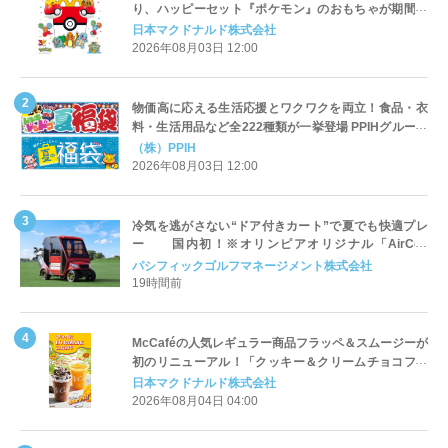
り、ハッピーセット『ポケモン』のおもちゃが期間限
定登場
日本マクドナルド株式会社
2026年08月03日 12:00
物価高に応える生活応援とワクワクを両立！食品・衣
料・生活用品など全222種類が一挙登場 PPIHグループ
「夏福袋」＆セール 8月6日(木)より順次スタート
（株）PPIH
2026年08月03日 12:00
冷気を逃がさない“ドア付きカート”で夏でも快適プレ
ー 国内初！※オリンピアオリジナル「AirCon
Cart（エアコンカート）」導入 | ＰＧＭ
パシフィックゴルフマネージメント株式会社
19時間前
McCaféの人気レギュラー商品フラッペ＆スムージーが
初のリニューアル！「クッキー＆クリームチョコフラ
ッペ」「マンゴースムージー」8月5日（水）から販売
日本マクドナルド株式会社
開始
2026年08月04日 04:00