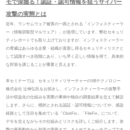
モで深掘る！認証・認可情報を狙うサイバー
攻撃の実態とは
近年、ランサムウェア被害の一因とされる「インフォスティーラ
ー（情報窃取型マルウェア）」が急増しています。弊社セキュリ
ティレポートでも取り上げておりますが、インフォスティーラー
の脅威はあらゆる企業・組織が直面し得るセキュリティリスクと
して認識すべき段階にあり、いち早く正しい情報を得て、具体的
な対策を講じることが重要と言えます。
本セミナーでは、セキュリティリサーチャーのSBテクノロジー
株式会社 辻伸弘氏をお招きし、インフォスティーラーの攻撃手
法や収益化の仕組みを実際の事例や独自の調査結果を交えて解説
します。さらに、標的とされる認証・認可情報についてや、感染
経路として注目を集めている「ClickFix」「FileFix」について、
デモを交えながらその仕組みとリスクを詳しくご紹介します。攻
撃の最新動向から対策の実践まで、まとめてキャッチアップでき