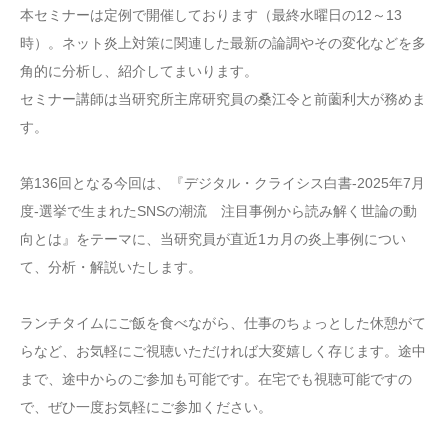
本セミナーは定例で開催しております（最終水曜日の12～13
時）。ネット炎上対策に関連した最新の論調やその変化などを多
角的に分析し、紹介してまいります。
セミナー講師は当研究所主席研究員の桑江令と前薗利大が務めま
す。
第136回となる今回は、『デジタル・クライシス白書-2025年7月
度-選挙で生まれたSNSの潮流 注目事例から読み解く世論の動
向とは』をテーマに、当研究員が直近1カ月の炎上事例につい
て、分析・解説いたします。
ランチタイムにご飯を食べながら、仕事のちょっとした休憩がて
らなど、お気軽にご視聴いただければ大変嬉しく存じます。途中
まで、途中からのご参加も可能です。在宅でも視聴可能ですの
で、ぜひ一度お気軽にご参加ください。