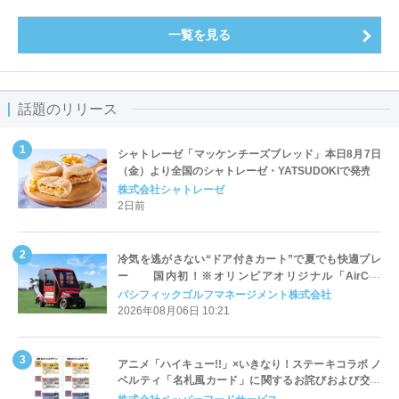
一覧を見る
話題のリリース
シャトレーゼ「マッケンチーズブレッド」本日8月7日
（金）より全国のシャトレーゼ・YATSUDOKIで発売
株式会社シャトレーゼ
2日前
冷気を逃がさない“ドア付きカート”で夏でも快適プレ
ー 国内初！※オリンピアオリジナル「AirCon
Cart（エアコンカート）」導入 | ＰＧＭ
パシフィックゴルフマネージメント株式会社
2026年08月06日 10:21
アニメ「ハイキュー!!」×いきなり！ステーキコラボ ノ
ベルティ「名札風カード」に関するお詫びおよび交換
対応についてのご案内