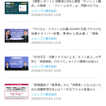
【調査レポート】消費者2,000人調査「サイレント離
反」の脅威 ── 「クレームゼロ」は、問題ゼロではな
い
シエンプレ株式会社
2026年07月29日 13:00
『デジタル・クライシス白書-2026年7月度-アナログな
油断✕サイバー攻撃。事例から読み解く「情報漏
洩」』
シエンプレ株式会社
2026年07月24日 14:15
『社内不正・労務トラブルによる「ネット炎上」の予
防と「原因根絶」のすべて』セミナー開催のお知らせ
シエンプレ株式会社
2026年07月24日 10:05
「情報漏洩で『被害者』から『加害者』にならないた
めの危機管理方法とは？〜不正アクセス発覚から、謝
罪・顧客対応まで、炎上を防ぐためのポイント〜」セ
シエンプレ株式会社
ミナー開催のお知らせ
2026年07月14日 11:00