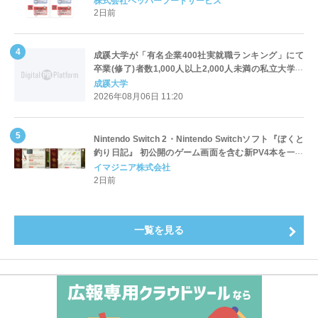
株式会社ペッパーフードサービス
2日前
成蹊大学が「有名企業400社実就職ランキング」にて
卒業(修了)者数1,000人以上2,000人未満の私立大学で
全国第1位を獲得！～実就職率は26.5%（前年比＋
成蹊大学
4.3pt）に伸長、東京の私立大学でも10位にランクイン
2026年08月06日 11:20
～
Nintendo Switch 2・Nintendo Switchソフト『ぼくと
釣り日記』 初公開のゲーム画面を含む新PV4本を一挙
公開！
イマジニア株式会社
2日前
一覧を見る