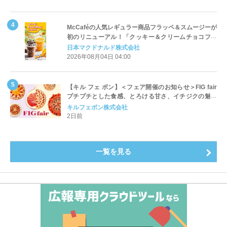
McCaféの人気レギュラー商品フラッペ＆スムージーが
初のリニューアル！「クッキー＆クリームチョコフラ
ッペ」「マンゴースムージー」8月5日（水）から販売
日本マクドナルド株式会社
開始
2026年08月04日 04:00
【キル フェ ボン】＜フェア開催のお知らせ＞FIG fair
プチプチとした食感、とろける甘さ、イチジクの魅力
をたっぷりと。新作を含め、イチジク尽くしの全4種が
キルフェボン株式会社
登場8月20日（木）スタート
2日前
一覧を見る