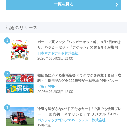
一覧を見る
話題のリリース
ポケモン夏マック「ハッピーセット編」 8月7日(金)よ
り、ハッピーセット『ポケモン』のおもちゃが期間限
定登場
日本マクドナルド株式会社
2026年08月03日 12:00
物価高に応える生活応援とワクワクを両立！食品・衣
料・生活用品など全222種類が一挙登場 PPIHグループ
「夏福袋」＆セール 8月6日(木)より順次スタート
（株）PPIH
2026年08月03日 12:00
冷気を逃がさない“ドア付きカート”で夏でも快適プレ
ー 国内初！※オリンピアオリジナル「AirCon
Cart（エアコンカート）」導入 | ＰＧＭ
パシフィックゴルフマネージメント株式会社
19時間前