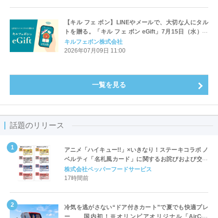
【キル フェ ボン】LINEやメールで、大切な人にタル
トを贈る。「キル フェ ボン eGift」7月15日（水）ス
タート。
キルフェボン株式会社
2026年07月09日 11:00
一覧を見る
話題のリリース
アニメ「ハイキュー!!」×いきなり！ステーキコラボ ノ
ベルティ「名札風カード」に関するお詫びおよび交換
対応についてのご案内
株式会社ペッパーフードサービス
17時間前
冷気を逃がさない“ドア付きカート”で夏でも快適プレ
ー 国内初！※オリンピアオリジナル「AirCon