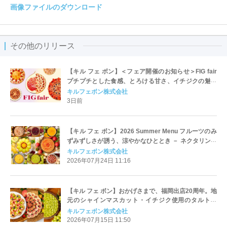
画像ファイルのダウンロード
その他のリリース
【キル フェ ボン】＜フェア開催のお知らせ＞FIG fair
プチプチとした食感、とろける甘さ、イチジクの魅力
をたっぷりと。新作を含め、イチジク尽くしの全4種が
キルフェボン株式会社
登場8月20日（木）スタート
3日前
【キル フェ ボン】2026 Summer Menu フルーツのみ
ずみずしさが誘う、涼やかなひととき － ネクタリン・
イチジク・ブドウ、晩夏の旬を集めた全27種、8月1日
キルフェボン株式会社
（土）スタート
2026年07月24日 11:16
【キル フェ ボン】おかげさまで、福岡出店20周年。地
元のシャインマスカット・イチジク使用のタルトな
ど、福岡だけの限定タルト4種が登場。
キルフェボン株式会社
2026年07月15日 11:50