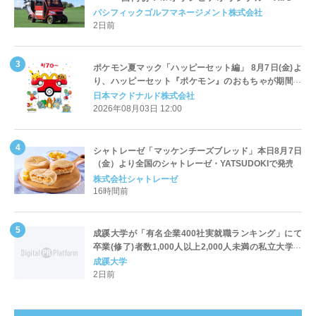
Cart（エアコンカート）」導入 | ＰＧＭ
パシフィックゴルフマネージメント株式会社
2日前
ポケモン夏マック「ハッピーセット編」 8月7日(金)よ
り、ハッピーセット『ポケモン』のおもちゃが期間限
定登場
日本マクドナルド株式会社
2026年08月03日 12:00
シャトレーゼ「マッケンチーズブレッド」本日8月7日
（金）より全国のシャトレーゼ・YATSUDOKIで発売
株式会社シャトレーゼ
16時間前
成蹊大学が「有名企業400社実就職ランキング」にて
卒業(修了)者数1,000人以上2,000人未満の私立大学で
全国第1位を獲得！～実就職率は26.5%（前年比＋
成蹊大学
4.3pt）に伸長、東京の私立大学でも10位にランクイン
2日前
～