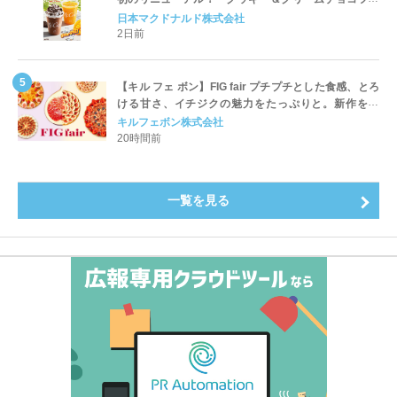
ッペ」「マンゴースムージー」8月5日（水）から販売
日本マクドナルド株式会社
開始
2日前
【キル フェ ボン】FIG fair プチプチとした食感、とろ
ける甘さ、イチジクの魅力をたっぷりと。新作を含
め、イチジク尽くしの全4種が登場8月20日（木）スタ
キルフェボン株式会社
ート
20時間前
一覧を見る