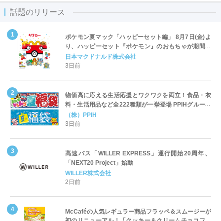
話題のリリース
ポケモン夏マック「ハッピーセット編」 8月7日(金)よ
り、ハッピーセット『ポケモン』のおもちゃが期間限
定登場
日本マクドナルド株式会社
3日前
物価高に応える生活応援とワクワクを両立！食品・衣
料・生活用品など全222種類が一挙登場 PPIHグループ
「夏福袋」＆セール 8月6日(木)より順次スタート
（株）PPIH
3日前
高速バス「WILLER EXPRESS」運行開始20周年、
「NEXT20 Project」始動
WILLER株式会社
2日前
McCaféの人気レギュラー商品フラッペ＆スムージーが
初のリニューアル！「クッキー＆クリームチョコフラ