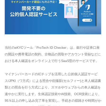
当社のeKYCツール「ProTech ID Checker」は、銀行や証券口座
の開設や携帯電話の契約、古物品の買取やアカウント登録などに
おける本人確認をオンライン上で行うSaaS型のサービスです。
マイナンバーカードのICチップを活用した公的個人認証サービ
ス/JPKI（ワ方式）による照合や顔撮影(セルフィー)と本人確認書
類との照合を行う方式により、スマホやウェブからの本人確認を
速やかに実行します。生体認証技術やAI技術、OCR技術により、
95％以上の申し込み完了率を実現し、手続きの煩雑さや時間がか