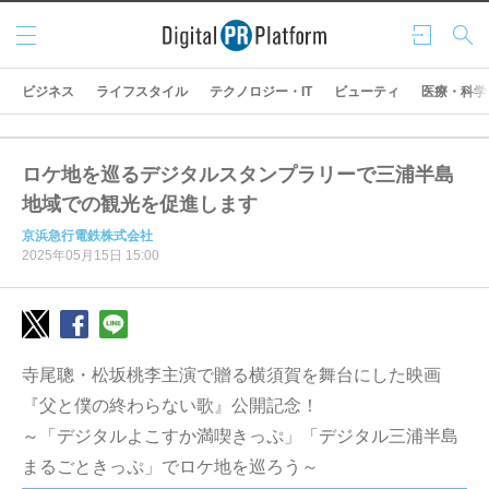
メニ
ログ
検索
ュー
イン
ビジネス
ライフスタイル
テクノロジー・IT
ビューティ
医療・科学
ロケ地を巡るデジタルスタンプラリーで三浦半島
地域での観光を促進します
京浜急行電鉄株式会社
2025年05月15日 15:00
寺尾聰・松坂桃李主演で贈る横須賀を舞台にした映画
『父と僕の終わらない歌』公開記念！
～「デジタルよこすか満喫きっぷ」「デジタル三浦半島
まるごときっぷ」でロケ地を巡ろう～