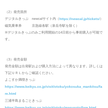
（2）発売箇所
デジタルきっぷ newcalサイト内（
）
https://newcal.jp/tickets/
磁気乗車券 京急線各駅（泉岳寺駅を除く）
※デジタルきっぷのみご利用開始の14日前から事前購入が可能で
す。
（3）発売金額
発売金額は出発駅および購入方法によって異なります。詳しくは
下記ＵＲＬからご確認ください。
よこすか満喫きっぷ
https://www.keikyu.co.jp/visit/otoku/yokosuka_mankitsu/fa
re.html
三浦半島まるごときっぷ
https://www.keikyu.co.jp/visit/otoku/marugoto/fare.html