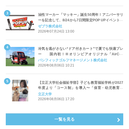
油性マーカー「マッキー」誕生50周年！アニバーサリ
ーを記念して、8/24から7日間限定POP UPイベントを
渋谷RAYARD MIYASHITA PARKで開催！
ゼブラ株式会社
2026年07月24日 13:00
冷気を逃がさない“ドア付きカート”で夏でも快適プレ
ー 国内初！※オリンピアオリジナル「AirCon
Cart（エアコンカート）」導入 | ＰＧＭ
パシフィックゴルフマネージメント株式会社
2026年08月06日 10:21
【立正大学社会福祉学部】子ども教育福祉学科が2027
年度より「コース制」を導入〜「保育・幼児教育」
「初等教育」「子ども心理」の3コースを新設し、目指
立正大学
すキャリアと学びを明確化〜
2026年08月06日 17:20
一覧を見る