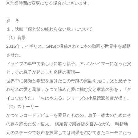
※営業時間は変更になる場合がございます。
参 考
１．映画『僕と父の終わらない歌』について
（1）背景
2016年，イギリス。SNSに投稿された1本の動画が世界中を感動
させた。
ドライブの車中で楽しげに歌う親子。アルツハイマーになった父
と，その息子が起こした奇跡の実話―
世界中に笑顔と希望を届けたこの奇跡の実話を元に，父と息子そ
れぞれの愛と葛藤，かつて諦めた夢に挑む父と家族の姿を，『タ
イヨウのうた』『ちはやふる』シリーズの小泉徳宏監督が描く。
（2）ストーリー
かつてレコードデビューを夢見たものの，息子・雄太のためにそ
の夢を諦めた父・哲太。 横須賀で楽器店を営みながら，時折地
元のステージで歌声を披露しては喝采を浴びてきたユーモアたっ