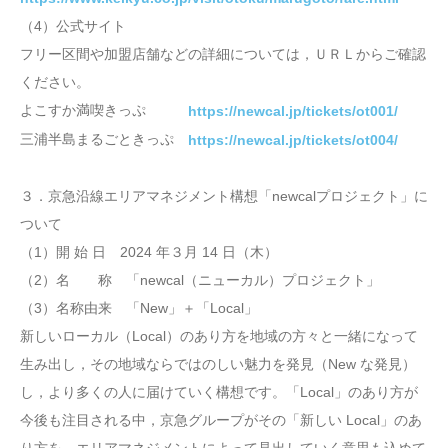
（4）公式サイト
フリー区間や加盟店舗などの詳細については，ＵＲＬからご確認
ください。
よこすか満喫きっぷ
https://newcal.jp/tickets/ot001/
三浦半島まるごときっぷ
https://newcal.jp/tickets/ot004/
３．京急沿線エリアマネジメント構想「newcalプロジェクト」に
ついて
（1）開 始 日 2024 年３月 14 日（木）
（2）名 称 「newcal（ニューカル）プロジェクト」
（3）名称由来 「New」＋「Local」
新しいローカル（Local）のあり方を地域の方々と⼀緒になって
生み出し，その地域ならではのしい魅力を発見（New な発見）
し，より多くの人に届けていく構想です。「Local」のあり方が
今後も注目される中，京急グループがその「新しい Local」のあ