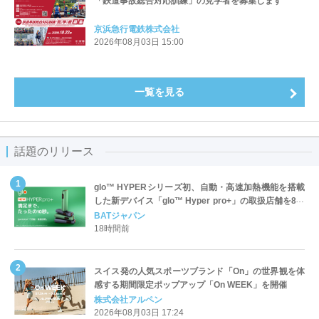
「鉄道事故総合対応訓練」の見学者を募集します
京浜急行電鉄株式会社
2026年08月03日 15:00
一覧を見る
話題のリリース
glo™ HYPERシリーズ初、自動・高速加熱機能を搭載
した新デバイス「glo™ Hyper pro+」の取扱店舗を8月
17日より全国へ拡大
BATジャパン
18時間前
スイス発の人気スポーツブランド「On」の世界観を体
感する期間限定ポップアップ「On WEEK」を開催
株式会社アルペン
2026年08月03日 17:24