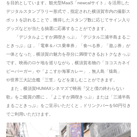
を目的としています。観光型MaaS「newcalサイト」を活用した
デジタルスタンプラリー形式で，指定された横須賀市内の撮影ス
ポットを訪れることで，獲得したスタンプ数に応じてサイン入り
グッズなどが当たる抽選に応募することができます。
「デジタルよこすか満喫きっぷ」「デジタル三浦半島まるご
ときっぷ」は，「電車＆バス乗車券」「食べる券」「遊ぶ券」が
一体となった，横須賀の魅力を存分に満喫できるおトクなきっぷ
です。映画のロケ地を巡りながら，横須賀名物の「ヨコスカネイ
ビーバーガー」や「よこすか海軍カレー」，無人島「猿島」
や世界三大記念艦「三笠」などを楽しむことができます。
また，横須賀HUMAXシネマズで映画『父と僕の終わらない
歌』をご鑑賞の際に，「よこすか満喫きっぷ」または「三浦半島
まるごときっぷ」をご呈示いただくと，ドリンクバーを50円引き
でご利用いただけます。