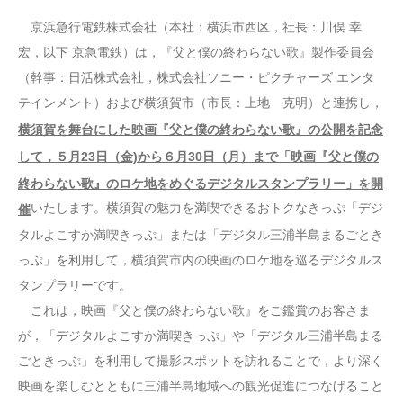
京浜急行電鉄株式会社（本社：横浜市西区，社長：川俣 幸
宏，以下 京急電鉄）は，『父と僕の終わらない歌』製作委員会
（幹事：日活株式会社，株式会社ソニー・ピクチャーズ エンタ
テインメント）および横須賀市（市長：上地 克明）と連携し，
横須賀を舞台にした映画『父と僕の終わらない歌』の公開を記念
して，５月23日（金)から６月30日（月）まで「映画『父と僕の
終わらない歌』のロケ地をめぐるデジタルスタンプラリー」を開
いたします。横須賀の魅力を満喫できるおトクなきっぷ「デジ
催
タルよこすか満喫きっぷ」または「デジタル三浦半島まるごとき
っぷ」を利用して，横須賀市内の映画のロケ地を巡るデジタルス
タンプラリーです。
これは，映画『父と僕の終わらない歌』をご鑑賞のお客さま
が，「デジタルよこすか満喫きっぷ」や「デジタル三浦半島まる
ごときっぷ」を利用して撮影スポットを訪れることで，より深く
映画を楽しむとともに三浦半島地域への観光促進につなげること