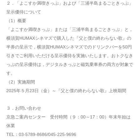
２．「よこすか満喫きっぷ」および「三浦半島まるごときっぷ」
呈示優待について
（1）概要
「よこすか満喫きっぷ」または「三浦半島まるごときっぷ」と，
横須賀HUMAXシネマズで購入した『父と僕の終わらない歌』の
半券の呈示で，横須賀HUMAXシネマズでのドリンクバーを50円
引きでご利用いただける呈示優待を実施いたします。おトクなき
っぷの呈示優待は，デジタルきっぷと磁気乗車券の両方が対象で
す。
（2）実施期間
2025年５月23日（金）～『父と僕の終わらない歌』上映期間
３．お問い合わせ
京急ご案内センター 受付時間（９：00～17：00）年末年始は
休業
TEL：03-5789-8686/045-225-9696