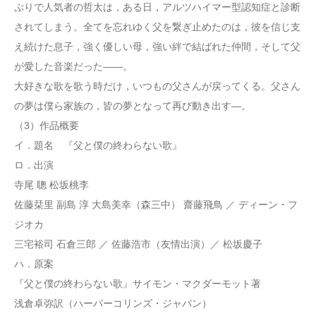
ぷりで人気者の哲太は，ある日，アルツハイマー型認知症と診断
されてしまう。全てを忘れゆく父を繋ぎ止めたのは，彼を信じ支
え続けた息子，強く優しい母，強い絆で結ばれた仲間，そして父
が愛した音楽だった――。
大好きな歌を歌う時だけ，いつもの父さんが戻ってくる。父さん
の夢は僕ら家族の，皆の夢となって再び動き出す―。
（3）作品概要
イ．題名 『父と僕の終わらない歌』
ロ．出演
寺尾 聰 松坂桃李
佐藤栞里 副島 淳 大島美幸（森三中） 齋藤飛鳥 ／ ディーン・フ
ジオカ
三宅裕司 石倉三郎 ／ 佐藤浩市（友情出演）／ 松坂慶子
ハ．原案
『父と僕の終わらない歌』サイモン・マクダーモット著
浅倉卓弥訳（ハーパーコリンズ・ジャパン）