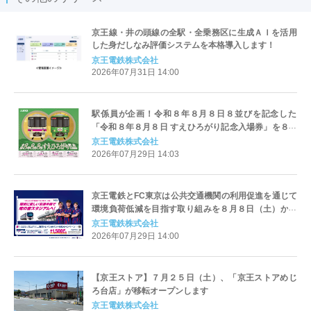
京王線・井の頭線の全駅・全乗務区に生成ＡＩを活用
した身だしなみ評価システムを本格導入します！
京王電鉄株式会社
2026年07月31日 14:00
駅係員が企画！令和８年８月８日８並びを記念した
「令和８年８月８日 すえひろがり記念入場券」を８月
２日から発売します！
京王電鉄株式会社
2026年07月29日 14:03
京王電鉄とFC東京は公共交通機関の利用促進を通じて
環境負荷低減を目指す取り組みを８月８日（土）から
実施します
京王電鉄株式会社
2026年07月29日 14:00
【京王ストア】７月２５日（土）、「京王ストアめじ
ろ台店」が移転オープンします
京王電鉄株式会社