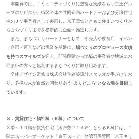
本開発では、コミュニティづくりに豊富な実績をもつ京王グル
ープのリビタが、街区全体の共同企画パートナーおよび分譲住宅
棟のＪＶ事業者として参画し、京王電鉄とともに住まいづくりか
らまちづくりまでを横断的に企画・推進します。
また、まちづくりパートナーとして、小売店や飲食店、イベン
ト企画・運営などの実業を基盤に、
場づくりのプロデュース実績
を迎え、開発段階から地域の事業者や地域にお
を持つスマイルズ
住まいの方々と協創するまちづくりに取り組みます。
全体デザイン監修は株式会社仲建築設計スタジオが手がけてお
り、多様な人が自然と関わりあう
“よりどころ”となる場を目指し
ています。
３．賃貸住宅・福祉棟（Ｂ棟）について
３階～１０階が賃貸住宅（総戸数２１４戸）となるＢ棟には、１
階にスーパーマーケット「京王ストア」や認可保育園「京王キッ