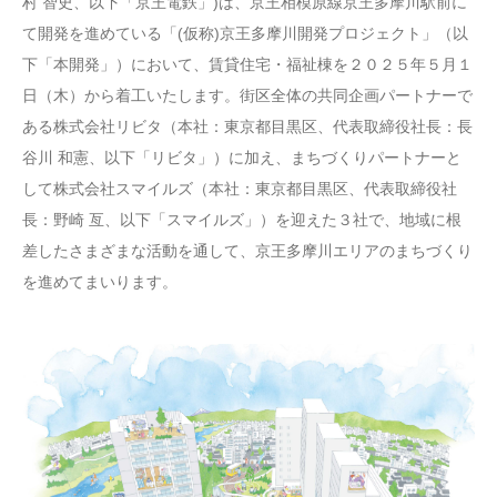
村 智史、以下「京王電鉄」)は、京王相模原線京王多摩川駅前に
て開発を進めている「(仮称)京王多摩川開発プロジェクト」（以
下「本開発」）において、賃貸住宅・福祉棟を２０２５年５月１
日（木）から着工いたします。街区全体の共同企画パートナーで
ある株式会社リビタ（本社：東京都目黒区、代表取締役社長：長
谷川 和憲、以下「リビタ」）に加え、まちづくりパートナーと
して株式会社スマイルズ（本社：東京都目黒区、代表取締役社
長：野崎 亙、以下「スマイルズ」）を迎えた３社で、地域に根
差したさまざまな活動を通して、京王多摩川エリアのまちづくり
を進めてまいります。