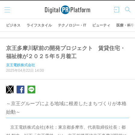
メニ
ログ
検索
ュー
イン
ビジネス
ライフスタイル
テクノロジー・IT
ビューティ
医療・科学
京王多摩川駅前の開発プロジェクト 賃貸住宅・
福祉棟が２０２５年５月着工
京王電鉄株式会社
2025年04月22日 14:00
～京王グループによる地域に根差したまちづくりが本格
始動～
京王電鉄株式会社(本社：東京都多摩市、代表取締役社長：都