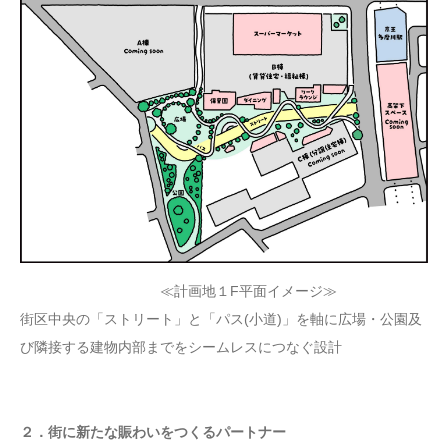
≪計画地１F平面イメージ≫
街区中央の「ストリート」と「パス(小道)」を軸に広場・公園及
び隣接する建物内部までをシームレスにつなぐ設計
２．街に新たな賑わいをつくるパートナー