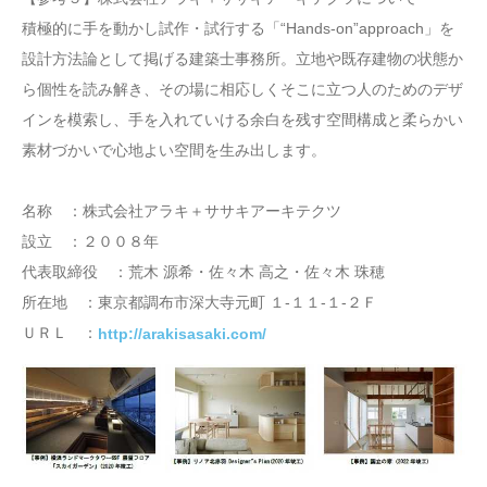
積極的に手を動かし試作・試行する「“Hands-on”approach」を
設計方法論として掲げる建築士事務所。立地や既存建物の状態か
ら個性を読み解き、その場に相応しくそこに立つ人のためのデザ
インを模索し、手を入れていける余白を残す空間構成と柔らかい
素材づかいで心地よい空間を生み出します。
名称 ：株式会社アラキ＋ササキアーキテクツ
設立 ：２００８年
代表取締役 ：荒木 源希・佐々木 高之・佐々木 珠穂
所在地 ：東京都調布市深大寺元町 １-１１-１-２Ｆ
ＵＲＬ ：
http://arakisasaki.com/