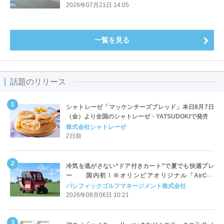
2026年07月21日 14:05
一覧を見る
話題のリリース
シャトレーゼ「マッケンチーズブレッド」本日8月7日
（金）より全国のシャトレーゼ・YATSUDOKIで発売
株式会社シャトレーゼ
2日前
冷気を逃がさない“ドア付きカート”で夏でも快適プレ
ー 国内初！※オリンピアオリジナル「AirCon
Cart（エアコンカート）」導入 | ＰＧＭ
パシフィックゴルフマネージメント株式会社
2026年08月06日 10:21