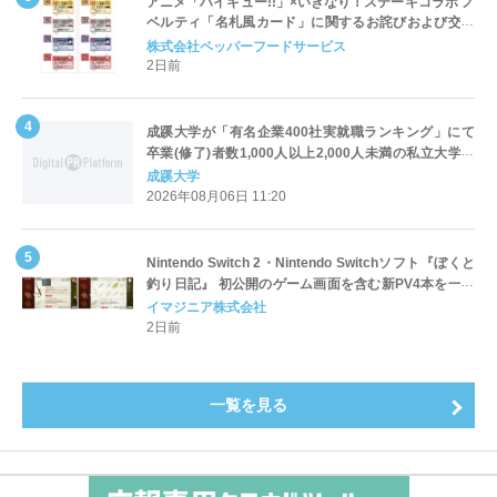
アニメ「ハイキュー!!」×いきなり！ステーキコラボ ノ
ベルティ「名札風カード」に関するお詫びおよび交換
対応についてのご案内
株式会社ペッパーフードサービス
2日前
成蹊大学が「有名企業400社実就職ランキング」にて
卒業(修了)者数1,000人以上2,000人未満の私立大学で
全国第1位を獲得！～実就職率は26.5%（前年比＋
成蹊大学
4.3pt）に伸長、東京の私立大学でも10位にランクイン
2026年08月06日 11:20
～
Nintendo Switch 2・Nintendo Switchソフト『ぼくと
釣り日記』 初公開のゲーム画面を含む新PV4本を一挙
公開！
イマジニア株式会社
2日前
一覧を見る