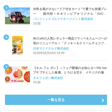
冷気を逃がさない“ドア付きカート”で夏でも快適プレ
ー 国内初！※オリンピアオリジナル「AirCon
Cart（エアコンカート）」導入 | ＰＧＭ
パシフィックゴルフマネージメント株式会社
2日前
McCaféの人気レギュラー商品フラッペ＆スムージーが
初のリニューアル！「クッキー＆クリームチョコフラ
ッペ」「マンゴースムージー」8月5日（水）から販売
日本マクドナルド株式会社
開始
2026年08月04日 04:00
【キル フェ ボン】＜フェア開催のお知らせ＞FIG fair
プチプチとした食感、とろける甘さ、イチジクの魅力
をたっぷりと。新作を含め、イチジク尽くしの全4種が
キルフェボン株式会社
登場8月20日（木）スタート
3日前
一覧を見る