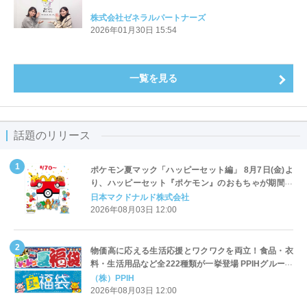
株式会社ゼネラルパートナーズ
2026年01月30日 15:54
一覧を見る
話題のリリース
ポケモン夏マック「ハッピーセット編」 8月7日(金)よ
り、ハッピーセット『ポケモン』のおもちゃが期間限
定登場
日本マクドナルド株式会社
2026年08月03日 12:00
物価高に応える生活応援とワクワクを両立！食品・衣
料・生活用品など全222種類が一挙登場 PPIHグループ
「夏福袋」＆セール 8月6日(木)より順次スタート
（株）PPIH
2026年08月03日 12:00